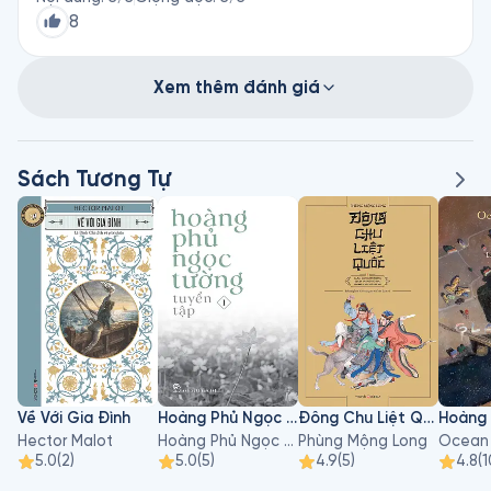
8
Xem thêm đánh giá
Sách Tương Tự
Về Với Gia Đình
Hoàng Phủ Ngọc Tường - Tập 1
Đông Chu Liệt Quốc - Tập 3
Hector Malot
Hoàng Phủ Ngọc Tường
Phùng Mộng Long
Ocean
5.0
(
2
)
5.0
(
5
)
4.9
(
5
)
4.8
(
1