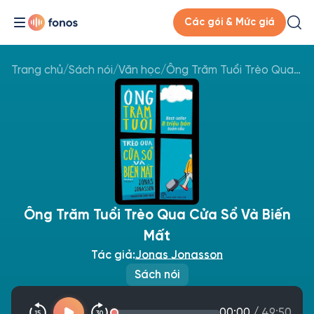
Các gói & Mức giá
Trang chủ
/
Sách nói
/
Văn học
/
Ông Trăm Tuổi Trèo Qua Cửa Sổ Và Biến Mất
Ông Trăm Tuổi Trèo Qua Cửa Sổ Và Biến
Mất
Tác giả:
Jonas Jonasson
Sách nói
00:00
/
49:50