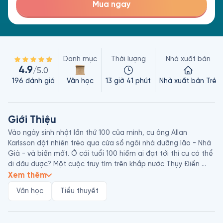
Mua ngay
Danh mục
Thời lượng
Nhà xuất bản
4.9
/5.0
196
đánh giá
Văn học
13 giờ 41 phút
Nhà xuất bản Trẻ
Giới Thiệu
Vào ngày sinh nhật lần thứ 100 của mình, cụ ông Allan 
Karlsson đột nhiên trèo qua cửa sổ ngôi nhà dưỡng lão - Nhà 
Già - và biến mất. Ở cái tuổi 100 hiếm ai đạt tới thì cụ có thể 
đi đâu được? Một cuộc truy tìm trên khắp nước Thụy Điển 
diễn ra từ phía những người có trách nhiệm chăm nom cụ 
Xem thêm
cũng như chính quyền sở tại. Song song với cuộc truy tìm 
Văn học
Tiểu thuyết
nhân đạo ấy, một cuộc truy tìm đuổi bắt khác gay cấn hơn, 
xảy đến từ một tên tội phạm, kẻ đã ngớ ngẩn hoặc đúng 
hơn, bất cẩn trao vali 50 triệu crown vào tay cụ già này. 