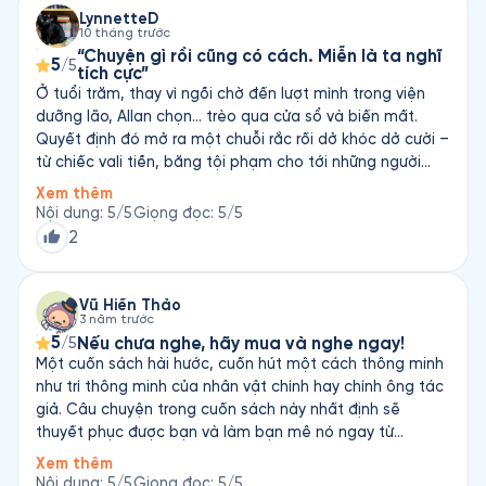
LynnetteD
10 tháng trước
“Chuyện gì rồi cũng có cách. Miễn là ta nghĩ
5
/5
tích cực”
Ở tuổi trăm, thay vì ngồi chờ đến lượt mình trong viện
dưỡng lão, Allan chọn… trèo qua cửa sổ và biến mất.
Quyết định đó mở ra một chuỗi rắc rối dở khóc dở cười –
từ chiếc vali tiền, băng tội phạm cho tới những người
bạn kỳ lạ mà Allan gặp trên đường. Điều khiến tôi ấn
Xem thêm
tượng nhất là dù chuyện có xoắn đến đâu, Allan vẫn giữ
Nội dung
:
5
/5
Giọng đọc
:
5
/5
được sự bình thản, hài hước và vô tư. Ông chẳng toan
2
tính, chẳng sợ hãi, chỉ đơn giản sống theo cách của
mình. Chính sự vô lo đó lại khiến ông “sống trọn” hơn bất
kỳ ai khác. Hành trình của Allan khiến chúng ta nhận ra
Vũ Hiền Thảo
3 năm trước
rằng, đôi khi ta cứ lo kiểm soát mọi thứ, trong khi hạnh
5
Nếu chưa nghe, hãy mua và nghe ngay!
/5
phúc thật ra đến từ việc dám bước ra khỏi khuôn khổ,
Một cuốn sách hài hước, cuốn hút một cách thông minh
dám sống nhẹ nhàng với chính mình. Bởi vì tự do thật sự
như trí thông minh của nhân vật chính hay chính ông tác
bắt đầu từ tâm trí, chứ không phải từ tuổi trẻ hay điều
giả. Câu chuyện trong cuốn sách này nhất định sẽ
kiện nào hết.
thuyết phục được bạn và làm bạn mê nó ngay từ
chương đầu tiên. Giọng đọc còn làm nó đỉnh hơn nữa.
Xem thêm
Người đọc quá xuất sắc!
Nội dung
:
5
/5
Giọng đọc
:
5
/5