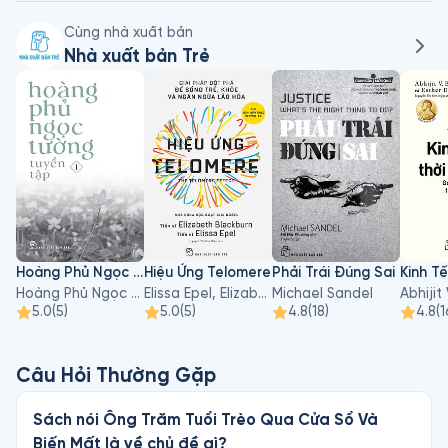
Cùng nhà xuất bản
Nhà xuất bản Trẻ
Hoàng Phủ Ngọc Tường - Tập 1
Hiệu Ứng Telomere
Phải Trái Đúng Sai
Hoàng Phủ Ngọc Tường
Elissa Epel, Elizabeth Blackburn
Michael Sandel
5.0
(
5
)
5.0
(
5
)
4.8
(
18
)
4.8
(
1
Câu Hỏi Thường Gặp
Sách nói Ông Trăm Tuổi Trèo Qua Cửa Sổ Và
Biến Mất là về chủ đề gì?