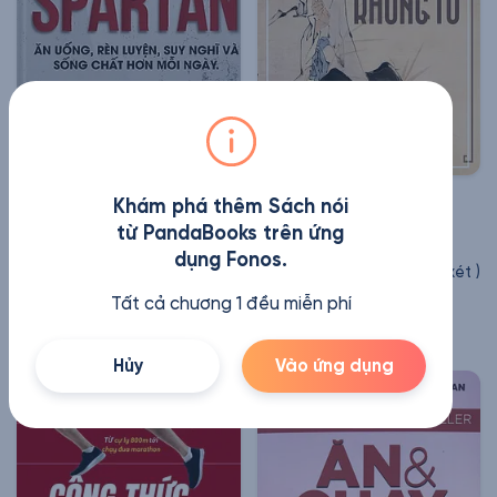
Khám phá thêm Sách nói
Lối Sống Spartan
Trí Tuệ Khổng Tử
từ PandaBooks trên ứng
Joe de Sena, Jeff
Tạ Ngọc Ái
dụng Fonos.
Csatari
(
48
Nhận xét
)
(
30
Nhận xét
)
5 giờ 4 phút
Tất cả chương 1 đều miễn phí
5 giờ 7 phút
Hủy
Vào ứng dụng