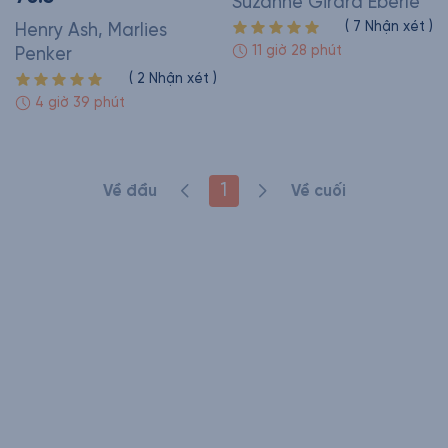
Suzanne Girard Eberle
(
7
Nhận xét
)
Henry Ash, Marlies
11 giờ 28 phút
Penker
(
2
Nhận xét
)
4 giờ 39 phút
1
Về đầu
Về cuối