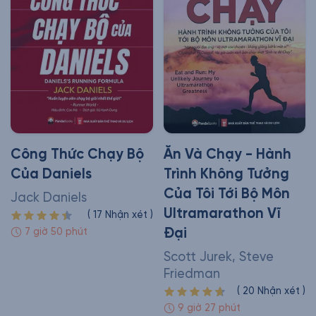
Công Thức Chạy Bộ
Ăn Và Chạy - Hành
Của Daniels
Trình Không Tưởng
Của Tôi Tới Bộ Môn
Jack Daniels
Ultramarathon Vĩ
(
17
Nhận xét
)
Đại
7 giờ 50 phút
Scott Jurek, Steve
Friedman
(
20
Nhận xét
)
9 giờ 27 phút