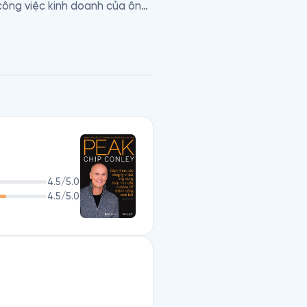
ông việc kinh doanh của ông 
– chủ chuỗi khách sạn lớn 
ưởng của Maslow vào thực tiễn 
Harley-Davidson và Southwest 
 việc và cuộc sống cá nhân. 
a khi nhân viên phát huy hết 
4.5
/5.0
4.5
/5.0