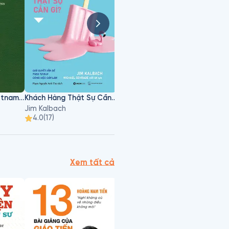
Right to Win for Vietnamese Agriculture
Khách Hàng Thật Sự Cần Gì?
Right To Win - Cửa Thắng Của Nông Nghiệp Việt
Jim Kalbach
Đặng Huỳnh Ức My
4.0
(
17
)
4.4
(
19
)
4.7
(
Xem tất cả