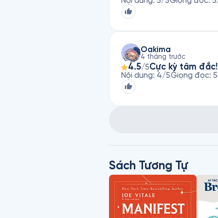
Nội dung
:
5
/5
Giọng đọc
:
5
Oakima
4 tháng trước
4.5
Cực kỳ tâm đắc!
/5
Nội dung
:
4
/5
Giọng đọc
:
5
Sách Tương Tự