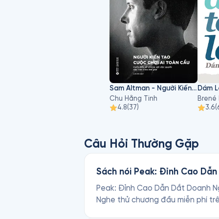
Sam Altman - Người Kiến Tạo Cuộc Chơi AI Toàn Cầu
Chu Hằng Tinh
Brené
4.8
(
37
)
3.6
(
Câu Hỏi Thường Gặp
Sách nói Peak: Đỉnh Cao Dẫn
Peak: Đỉnh Cao Dẫn Dắt Doanh Ngh
Nghe thử chương đầu miễn phí tr