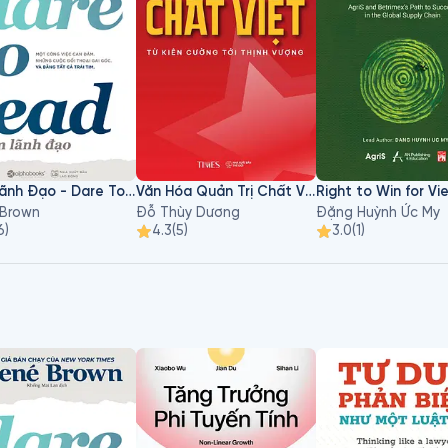
Dám Lãnh Đạo - Dare To Lead
Văn Hóa Quản Trị Chất Việt
 Brown
Đỗ Thùy Dương
Đặng Huỳnh Ức My
6
)
4.3
(
5
)
3.0
(
1
)