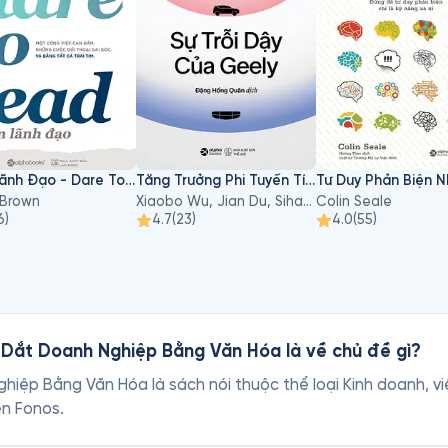
Dám Lãnh Đạo - Dare To Lead
Tăng Trưởng Phi Tuyến Tính - Sự Trỗi Dậy Của Geely
 Brown
Xiaobo Wu, Jian Du, Sihan Li
Colin Seale
6
)
4.7
(
23
)
4.0
(
55
)
 Dắt Doanh Nghiệp Bằng Văn Hóa là về chủ đề gì?
iệp Bằng Văn Hóa là sách nói thuộc thể loại Kinh doanh, viế
ên Fonos.