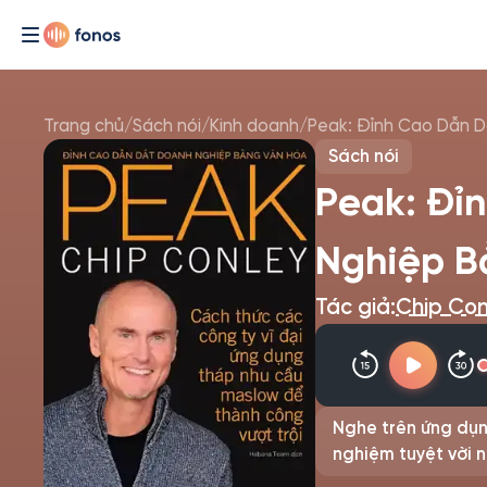
Trang chủ
/
Sách nói
/
Kinh doanh
/
Peak: Đỉnh Cao Dẫn 
Sách nói
Peak: Đỉ
Nghiệp B
Tác giả:
Chip Con
Nghe trên ứng dụn
nghiệm tuyệt vời n