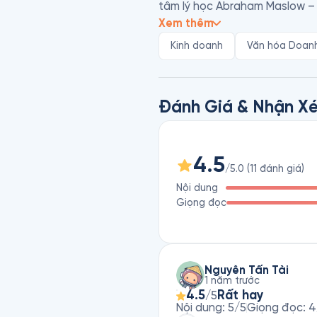
tâm lý học Abraham Maslow – 
khởi sắc thêm lần nữa.

Xem thêm
Kinh doanh
Văn hóa Doan
Trong Đỉnh Cao Dẫn Dắt Doanh
thứ hai trên thế giới vượt qu
kinh doanh.

Đánh Giá & Nhận Xé
Trong sách nói này, Conley c
Airlines, đồng thời chỉ ra các
Cuốn sách tiết lộ điều kỳ diệu
4.5
/5.0
(
11
đánh giá
)
khả năng của họ.
Nội dung
Giọng đọc
Nguyễn Tấn Tài
1 năm trước
4.5
Rất hay
/5
Nội dung
:
5
/5
Giọng đọc
:
4