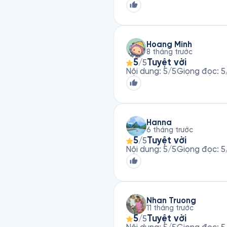
Hoang Minh
8 tháng trước
5
Tuyệt vời
/5
Nội dung
:
5
/5
Giọng đọc
:
5
Hanna
6 tháng trước
5
Tuyệt vời
/5
Nội dung
:
5
/5
Giọng đọc
:
5
Nhan Truong
11 tháng trước
5
Tuyệt vời
/5