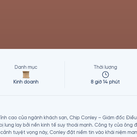
Danh mục
Thời lượng
Kinh doanh
8 giờ 14 phút
 đỉnh cao của ngành khách sạn, Chip Conley – Giám đốc Điều
 bị lung lay bởi nền kinh tế suy thoái mạnh. Công ty của ông đ
nh cảnh tuyệt vọng này, Conley đặt niềm tin vào khái niệm man