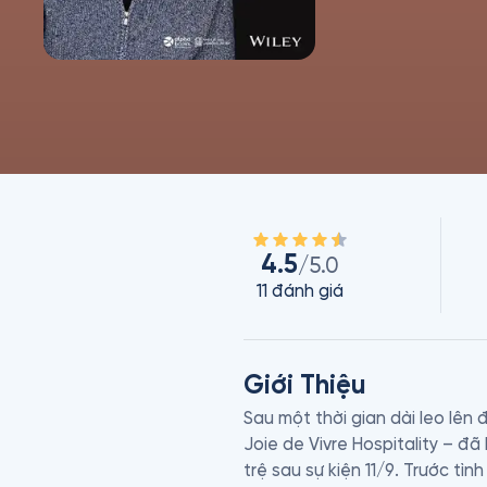
4.5
/5.0
11
đánh giá
Giới Thiệu
Sau một thời gian dài leo lên
Joie de Vivre Hospitality – đã
trệ sau sự kiện 11/9. Trước tì