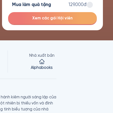
Mua làm quà tặng
129.000đ
Xem các gói Hội viên
Nhà xuất bản
Alphabooks
 hành kiêm người sáng lập của 
ột nhiên bị thiếu vốn và đình 
g tính biểu tượng của nhà 