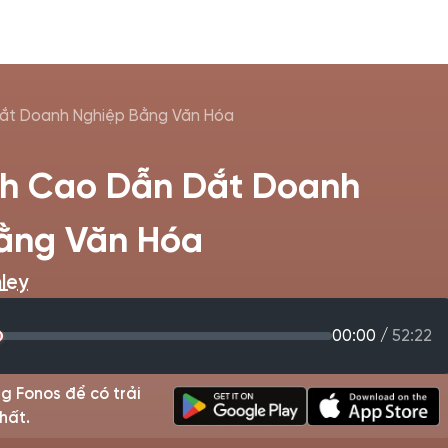
Dắt Doanh Nghiệp Bằng Văn Hóa
nh Cao Dẫn Dắt Doanh
ằng Văn Hóa
ley
00:00
/
52:22
g Fonos để có trải
hất.