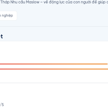
Tháp Nhu cầu Maslow – về động lực của con người để giúp c
h nghiệp
 Nghiệp Bằng Văn Hóa, Conley khám phá cách Joie de Vivre 
a cơn bão tấn công ngành du lịch bằng cách áp dụng các ý t
t
ung cấp các ví dụ thực tế như Google, Whole Foods Market, 
h mọi người có thể mang lại những thay đổi tương tự cho công
 về tiềm năng con người và cho thấy điều kỳ diệu có thể xảy r
/5