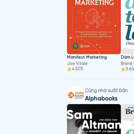
Manifest Marketing
Joe Vitale
Brené
4.5
(
11
)
3.6
(
Cùng nhà xuất bản
Alphabooks