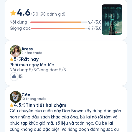
đất nước, mà còn cho tính mạng của chính mình cùng người 
4.6
đàn ông mà cô yêu.

/5.0
(
98
đánh giá
)
Nội dung
4.4
/5.0
Tất cả đều nỗ lực đến tuyệt vọng để phá hủy một sáng tạo 
Giọng đọc
4.7
/5.0
không thể tưởng tượng nổi của một thiên tài tật nguyền... 
một thuật toán sẽ xóa sổ toàn bộ ngành tình báo và đe doạ 
cán cân quyền lực của chính phủ Hoa Kỳ. Mãi mãi.
Aress
2 năm trước
5
Rất hay
/5
Phải mua ngay lập tức
Nội dung
:
5
/5
Giọng đọc
:
5
/5
15
Cáo
10 tháng trước
4.5
Tình tiết hơi chậm
/5
Câu chuyện của cuốn này Dan Brown xây dựng đơn giản
hơn những đầu sách khác của ông, bù lại nó rối rắm và
phức tạp khúc giả mã, số liệu và toán học. Cú bẻ lái
cũng không quá đặc biệt. Và riêng đoạn đếm ngược cuối