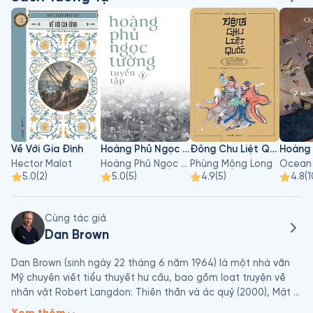
Về Với Gia Đình
Hoàng Phủ Ngọc Tường - Tập 1
Đông Chu Liệt Quốc - Tập 3
Hector Malot
Hoàng Phủ Ngọc Tường
Phùng Mộng Long
Ocean
5.0
(
2
)
5.0
(
5
)
4.9
(
5
)
4.8
(
1
Cùng tác giả
Dan Brown
Dan Brown (sinh ngày 22 tháng 6 năm 1964) là một nhà văn 
Mỹ chuyên viết tiểu thuyết hư cấu, bao gồm loạt truyện về 
nhân vật Robert Langdon: Thiên thần và ác quỷ (2000), Mật 
mã Da Vinci (2003), Biểu tượng thất truyền (2009), Hỏa ngục 