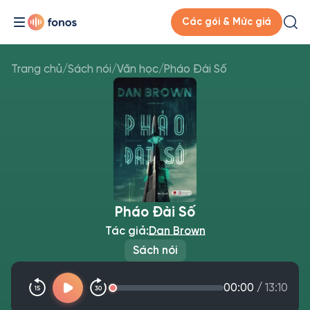
Các gói & Mức giá
Trang chủ
/
Sách nói
/
Văn học
/
Pháo Đài Số
Pháo Đài Số
Tác giả:
Dan Brown
Sách nói
00:00
/
13:10