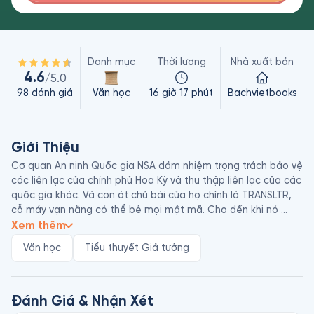
Danh mục
Thời lượng
Nhà xuất bản
4.6
/5.0
98
đánh giá
Văn học
16 giờ 17 phút
Bachvietbooks
Giới Thiệu
Cơ quan An ninh Quốc gia NSA đảm nhiệm trọng trách bảo vệ 
các liên lạc của chính phủ Hoa Kỳ và thu thập liên lạc của các 
quốc gia khác. Và con át chủ bài của họ chính là TRANSLTR, 
cỗ máy vạn năng có thể bẻ mọi mật mã. Cho đến khi nó 
đụng độ Pháo Đài Số bí ẩn - thuật toán xoay vòng văn bản 
Xem thêm
sạch có thể tạo ra những mật mã không thể giải mã và khiến 
Văn học
Tiểu thuyết Giả tưởng
TRANSLTR trở nên lỗi thời.

Susan Fletcher, trưởng Ban Mật mã của NSA, được triệu tập 
gấp để giải quyết khủng hoảng. Cô không ngờ rằng mình sẽ 
Đánh Giá & Nhận Xét
buộc phải chiến đấu, không chỉ cho niềm tin và an nguy của 