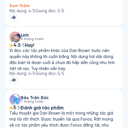
sách nó dàiiiiiiiii đến mức đủ khiến người ít kiên nhẫn bị
Xem thêm
bực mình. Nhưng dù sao tác phầm vẫn là 1 tầm cao hơn
Nội dung
:
4
/5
Giọng đọc
:
5
/5
rất nhiều những tác phẩm thị trường. Xứng đáng để bỏ
thời gian. Giọng đọc vẫn xuất sắc như thường lệ!
Linh
8 tháng trước
4.5
Hay!
/5
Vì đọc các tác phẩm khác của Dan Brown trước nên
quyển này không lôi cuốn bằng. Nội dung hơi dài dòng
đặc biệt là đoạn cuối & chưa đủ hấp dẫn cũng như tình
tiết rời rạc. Tuy nhiên vẫn hay.
Nội dung
:
4
/5
Giọng đọc
:
5
/5
Bảo Trần Đức
7 tháng trước
5
Đánh giá tác phẩm
/5
Tiểu thuyết gia Dan Brown là một trong những tác giả
mà tôi rất thích. Được truyển tải qua Fonos. Rất mong
sẽ có tác phẩm yêu thích được Fonos đăng tải, như