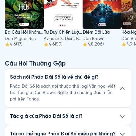
Ba Câu Hỏi Khám Phá Và Làm Chủ Sức Mạnh Nội Tại
Tư Duy Chiến Lược – Lý Thuyết Trò Chơi Thực Hành
Điểm Dối Lừa
Hỏa N
Don Miguel Ruiz
Avinash K. Dixit, Barry J. Nalebuff
Dan Brown
Dan Br
4.6
(
17
)
4.6
(
59
)
4.8
(
206
)
4.9
(
1
Câu Hỏi Thường Gặp
Sách nói Pháo Đài Số là về chủ đề gì?
Pháo Đài Số là sách nói thuộc thể loại Văn học, viết
bởi tác giả Dan Brown. Nghe thử chương đầu miễn
phí trên Fonos.
Tác giả của Pháo Đài Số là ai?
Tôi có thể nghe Pháo Đài Số miễn phí không?