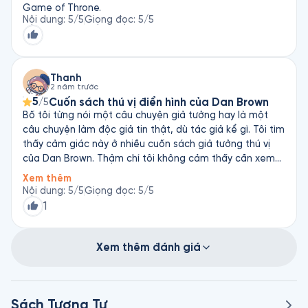
Game of Throne.
Nội dung
:
5
/5
Giọng đọc
:
5
/5
Thanh
2 năm trước
5
Cuốn sách thú vị điển hình của Dan Brown
/5
Bố tôi từng nói một câu chuyện giả tưởng hay là một
câu chuyện làm độc giả tin thật, dù tác giả kể gì. Tôi tìm
thấy cảm giác này ở nhiều cuốn sách giả tưởng thú vị
của Dan Brown. Thậm chí tôi không cảm thấy cần xem
bộ phim chuyển thể từ sách của ông. Ngôn ngữ đậm
Xem thêm
chất điện ảnh. Cấu trúc tuyệt vời. Cách dẫn truyện
Nội dung
:
5
/5
Giọng đọc
:
5
/5
thông minh và cuốn hút từ đầu đến cuối. Điển hình cho
1
ngòi bút của tác giả nam. Tôi bấm mua ngay khi thấy
tên tác giả và cuốn sách này tuyệt hay. Cảm ơn nghệ sĩ
đã đọc truyền cảm, hấp dẫn, nâng cuốn sách thêm vài
Xem thêm đánh giá
bậc. Sự kết hợp tuyệt tuyệt tuyệt giữa câu chuyện và
giọng đọc.
Sách Tương Tự