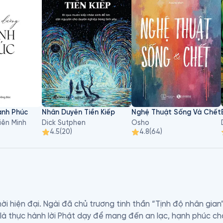
nh Phúc
Nhân Duyên Tiền Kiếp
Nghệ Thuật Sống Và Chết
iên Minh
Dick Sutphen
Osho
4.5
(
20
)
4.8
(
64
)
ời hiện đại. Ngài đã chủ trương tinh thần “Tịnh độ nhân gian
là thực hành lời Phật dạy để mang đến an lạc, hạnh phúc cho 