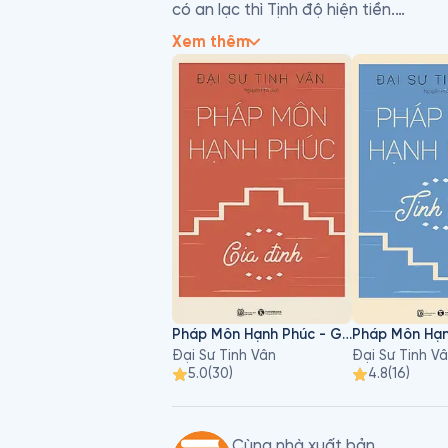
có an lạc thì Tịnh độ hiện tiền.

Xem thêm
Với tuệ giác của một bậc thầy tâm linh
trong đời sống bận rộn của cơm áo gạ
hưởng bất lợi đến mục đích theo đuổi 
đó quan trọng nhất chính là giải trừ p
Pháp Môn Hạnh Phúc - Gia Đình
Đại Sư Tinh Vân
Đại Sư Tinh V
5.0
(
30
)
4.8
(
16
)
Cùng nhà xuất bản