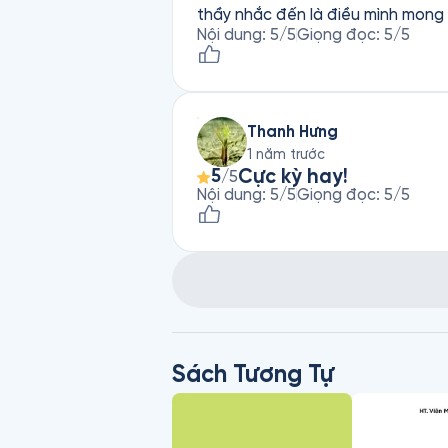
thầy nhắc đến là điều mình mong
Nội dung
:
5
/5
Giọng đọc
:
5
/5
Thanh Hưng
1 năm trước
Cực kỳ hay!
5
/5
Nội dung
:
5
/5
Giọng đọc
:
5
/5
Sách Tương Tự