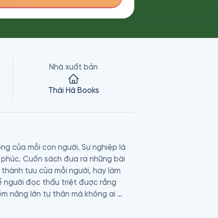
Nhà xuất bản
Thái Hà Books
g của mỗi con người. Sự nghiệp là 
phúc. Cuốn sách đưa ra những bài 
 thành tựu của mỗi người, hay làm 
người đọc thấu triệt được rằng 
iềm năng lớn tự thân mà không ai 
ợ chê bai… Ngoài ra, tác giả còn có 
ủa tiền và sách sử dụng tiền đúng mục 