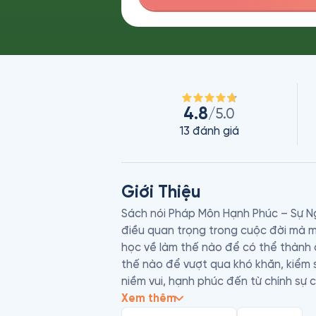
4.8
/5.0
13
đánh giá
Giới Thiệu
Sách nói Pháp Môn Hạnh Phúc – Sự Ng
điều quan trọng trong cuộc đời mà 
học về làm thế nào để có thể thành c
thế nào để vượt qua khó khăn, kiểm 
niềm vui, hạnh phúc đến từ chính sự c
cũng có thể nhận biết, là thái độ làm
Xem thêm
các bài nói về quản trị trong doanh n