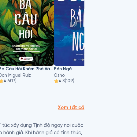
Ba Câu Hỏi Khám Phá Và Làm Chủ Sức Mạnh Nội Tại
Bản Ngã
Don Miguel Ruiz
Osho
Tâm Bùi
4.6
(
17
)
4.8
(
109
)
4.6
(
44
)
Xem tất cả
” tức xây dựng Tịnh độ ngay nơi cuộc 
hành giả. Khi hành giả có tỉnh thức, 