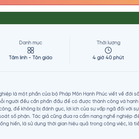
Danh mục
Thời lượng
Tâm linh - Tôn giáo
4 giờ 40 phút
hiệp là một phần của bộ Pháp Môn Hạnh Phúc viết về đời sốn
mỗi người đều cần phấn đấu để có được thành công và hạnh 
ông, để không bị đánh gục, lợi ích của sự vấp ngã đối với sự
soát số phận. Tác giả cũng đưa ra cẩm nang nghề nghiệp để 
ống hiến, là sử dụng thời gian hiệu quả trong công việc, là t
 việc quyết định hiệu quả của công việc đó, là tự tin, không s
ghiệp, về vai trò của người lãnh đạo, người phụ tá; vai trò c