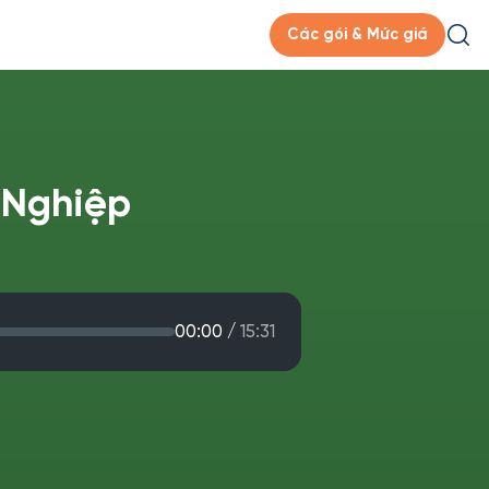
Các gói & Mức giá
 Nghiệp
00:00
/
15:31