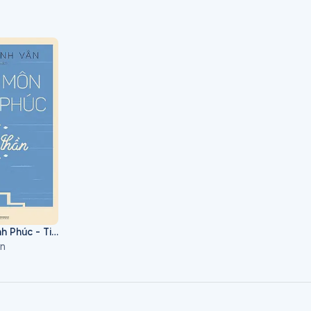
 uy tín, Đại sư Tinh Vân giới thiệu cho tín đồ tại gia cách t
o tiền, gian lao của danh dự, lợi dưỡng sao cho vừa không tr
của mình. Theo lời dạy của ngài, để có an lạc và hạnh phúc t
hiền não, dứt bỏ thị phi, tu tập hành thiện, phục vụ nhân sinh
Pháp Môn Hạnh Phúc - Tinh Thần
ân