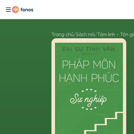
Trang chủ
/
Sách nói
/
Tâm linh - Tôn g