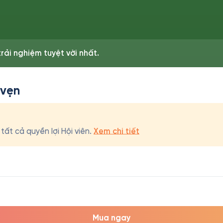
rải nghiệm tuyệt vời nhất.
 vẹn
ất cả quyền lợi Hội viên.
Xem chi tiết
Mua ngay