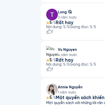
Long 🤔
3 năm trước
Rất hay
5
/5
Nội dung
:
5
/5
Giọng đọc
:
5
/5
1
Vu Nguyen
4 năm trước
Rất hay
5
/5
Nội dung
:
5
/5
Giọng đọc
:
5
/5
1
Annie Nguyễn
1 năm trước
Một quyển sách khiến
5
/5
Một quyển sách với những lời răn 