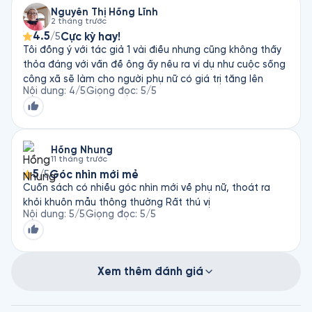
thờ ơ.
Nguyễn Thị Hồng Lĩnh
2 tháng trước
4.5
Cực kỳ hay!
/5
Tôi đồng ý với tác giả 1 vài điều nhưng cũng không thấy
thỏa đáng với vấn đề ông ấy nêu ra ví dụ như cuộc sống
công xã sẽ làm cho người phụ nữ có giá trị tăng lên
Nội dung
:
4
/5
Giọng đọc
:
5
/5
Hồng Nhung
11 tháng trước
5
Góc nhìn mới mẻ
/5
Cuốn sách có nhiều góc nhìn mới về phụ nữ, thoát ra
khỏi khuôn mẫu thông thường Rất thú vị
Nội dung
:
5
/5
Giọng đọc
:
5
/5
Xem thêm đánh giá