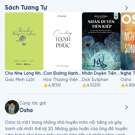
Sách Tương Tự
Cho Nhẹ Lòng Nhau
Con Đường Hạnh Phúc
Nhân Duyên Tiền Kiếp
Giác Minh Luật
Hòa Thượng Viên Minh
Dick Sutphen
Osho
4.8
(
16
)
4.5
(
20
)
4.8
(
Cùng tác giả
Osho
Osho là một trong những nhà huyền môn nổi tiếng và gây 
tranh cãi nhất thế kỷ 20. Những giáo huấn của ông đã truyền 