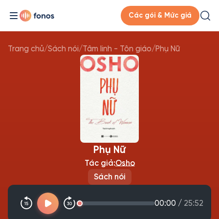
Các gói & Mức giá
Trang chủ
/
Sách nói
/
Tâm linh - Tôn giáo
/
Phụ Nữ
Phụ Nữ
Tác giả:
Osho
Sách nói
00:00
/
25:52