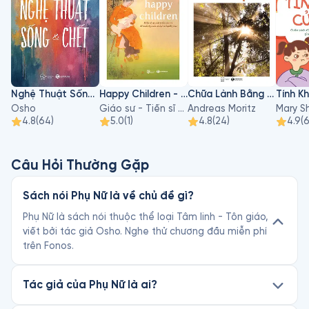
Nghệ Thuật Sống Và Chết
Happy Children - Hiểu Về Sự Phát Triển Của Trẻ Để Nuôi Dạy Con An Lạc Và Hạnh Phúc
Chữa Lành Bằng Ánh Sáng Mặt Trời
Tính Kh
Osho
Giáo sư - Tiến sĩ Hà Vĩnh Thọ
Andreas Moritz
4.8
(
64
)
5.0
(
1
)
4.8
(
24
)
4.9
(
Câu Hỏi Thường Gặp
Sách nói Phụ Nữ là về chủ đề gì?
Phụ Nữ là sách nói thuộc thể loại Tâm linh - Tôn giáo,
viết bởi tác giả Osho. Nghe thử chương đầu miễn phí
trên Fonos.
Tác giả của Phụ Nữ là ai?