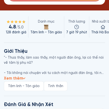
Danh mục
Thời lượng
Nhà xuất 
4.8
/5.0
128
đánh giá
Tâm linh - Tôn giáo
7 giờ 19 phút
Thái Hà B
Giới Thiệu
"- Thưa thầy, làm sao thầy, một người đàn ông, lại có thể nói 
về tâm lý phụ nữ?

- Tôi không nói chuyện với tư cách một người đàn ông, tôi nói 
với tâm thế một người phụ nữ. Tôi không hề nói bằng tâm trí. 
Xem thêm
Tôi có dùng đến tâm trí, nhưng tôi nói chuyện bằng ý thức, 
Tâm linh - Tôn giáo
Tinh thần
bằng nhận thức. Và nhận thức thì không có giới tính, nhận 
thức chẳng phải đàn ông cũng không phải phụ nữ. Cơ thể 
bạn có sự phân chia đó, tâm trí bạn cũng vậy, bởi vì tâm trí 
bạn là phần nội tại của cơ thể bạn, còn cơ thể bạn là vỏ 
Đánh Giá & Nhận Xét
ngoài của tâm trí bạn. Cơ thể và tâm trí bạn không tách rời 