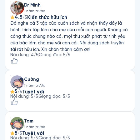
Dr Minh
1 năm trước
4.5
Kiến thức hữu ích
/5
Đã nghe cả 3 tập của cuốn sách và nhận thấy đây là
hành trình tập làm cha mẹ của mỗi con người. Không có
công thức chung nào cả, mọi thứ xuất phát từ tình yêu
của bậc làm cha mẹ với con cái. Nội dung sách truyền
tải rất hữu ích. Xin chân thành cảm ơn!
Nội dung
:
4
/5
Giọng đọc
:
5
/5
Cường
1 năm trước
5
Tuyệt vời
/5
Nội dung
:
5
/5
Giọng đọc
:
5
/5
Tam
1 năm trước
5
Tuyệt vời
/5
Nội dung
:
5
/5
Giọng đọc
:
5
/5