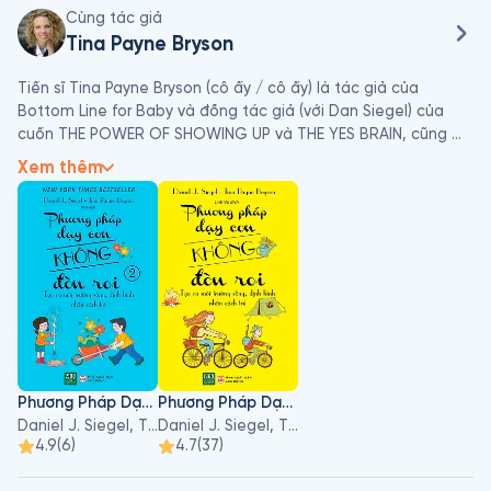
Cùng tác giả
Tina Payne Bryson
Tiến sĩ Tina Payne Bryson (cô ấy / cô ấy) là tác giả của 
Bottom Line for Baby và đồng tác giả (với Dan Siegel) của 
cuốn THE POWER OF SHOWING UP và THE YES BRAIN, cũng 
như hai cuốn sách bán chạy nhất của Thời báo New York - 
Xem thêm
CON TRẺ TOÀN THÂN và KỶ LUẬT KHÔNG RÚT RA - mỗi cuốn 
đã được dịch sang hơn năm mươi thứ tiếng. THE WHOLE-
BRAIN CHILD hiện đã bán được hơn một triệu bản.

Tina là một nhà trị liệu tâm lý và là Người sáng lập / Giám 
đốc Điều hành của Trung tâm Kết nối, một cơ sở thực hành 
lâm sàng đa ngành, và của Viện The Play Strong, một trung 
tâm dành cho việc học tập, nghiên cứu và thực hành liệu 
pháp vui chơi thông qua lăng kính phát triển thần kinh.
Phương Pháp Dạy Con Không Đòn Roi - Tập 2
Phương Pháp Dạy Con Không Đòn Roi
Daniel J. Siegel, Tina Payne Bryson
Daniel J. Siegel, Tina Payne Bryson
4.9
(
6
)
4.7
(
37
)