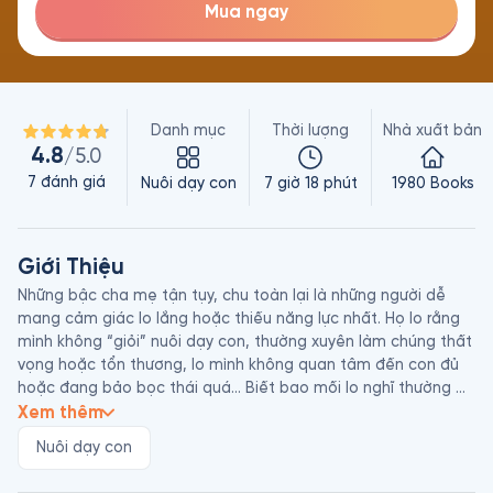
Mua ngay
Danh mục
Thời lượng
Nhà xuất bản
4.8
/5.0
7
đánh giá
Nuôi dạy con
7 giờ 18 phút
1980 Books
Giới Thiệu
Những bậc cha mẹ tận tụy, chu toàn lại là những người dễ 
mang cảm giác lo lắng hoặc thiếu năng lực nhất. Họ lo rằng 
mình không “giỏi” nuôi dạy con, thường xuyên làm chúng thất 
vọng hoặc tổn thương, lo mình không quan tâm đến con đủ 
hoặc đang bảo bọc thái quá… Biết bao mối lo nghĩ thường 
trực trong bạn!

Xem thêm
Nuôi dạy con
Tuy nhiên, có một điều mà các bậc cha mẹ cần phải biết là 
các bạn không cần phải trở nên hoàn hảo và trên đời không 