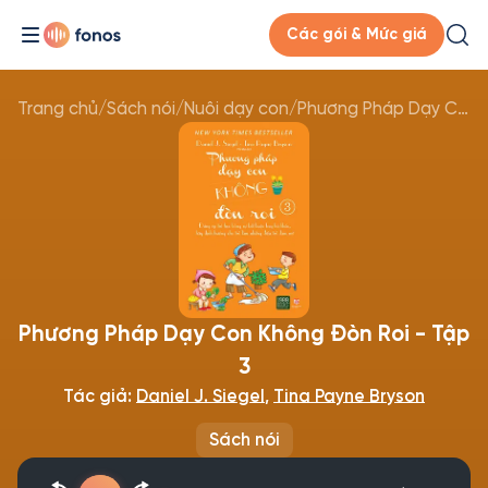
Các gói & Mức giá
Trang chủ
/
Sách nói
/
Nuôi dạy con
/
Phương Pháp Dạy Con Không Đòn Roi - Tập 3
Phương Pháp Dạy Con Không Đòn Roi - Tập
3
Tác giả:
Daniel J. Siegel
,
Tina Payne Bryson
Sách nói