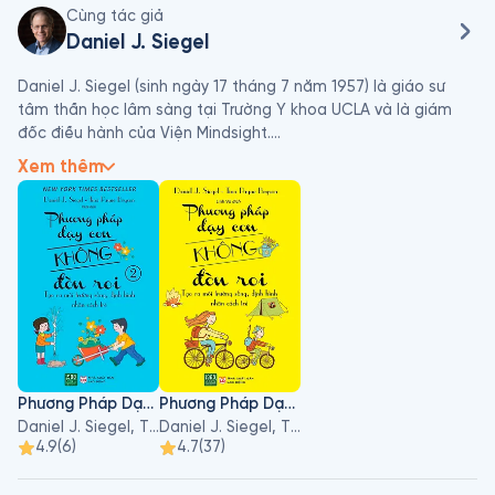
Cùng tác giả
Daniel J. Siegel
Daniel J. Siegel (sinh ngày 17 tháng 7 năm 1957) là giáo sư 
tâm thần học lâm sàng tại Trường Y khoa UCLA và là giám 
đốc điều hành của Viện Mindsight.

Xem thêm
Daniel J. Siegel nhận bằng y khoa tại Trường Y Harvard và 
hoàn thành chương trình đào tạo sau đại học y khoa tại UCLA 
với chương trình đào tạo về nhi khoa và tâm thần học trẻ em, 
thanh thiếu niên và người lớn. Ông từng là thành viên của 
Viện Nghiên cứu Sức khỏe Tâm thần Quốc gia tại UCLA, 
nghiên cứu các tương tác trong gia đình với trọng tâm là trải 
nghiệm gắn bó ảnh hưởng như thế nào đến cảm xúc, hành vi, 
ký ức tự truyện và tường thuật.
Phương Pháp Dạy Con Không Đòn Roi - Tập 2
Phương Pháp Dạy Con Không Đòn Roi
Daniel J. Siegel, Tina Payne Bryson
Daniel J. Siegel, Tina Payne Bryson
4.9
(
6
)
4.7
(
37
)