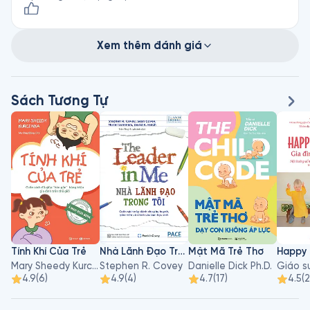
Xem thêm đánh giá
Sách Tương Tự
Tính Khí Của Trẻ
Nhà Lãnh Đạo Trong Tôi
Mật Mã Trẻ Thơ
Mary Sheedy Kurcinka
Stephen R. Covey
Danielle Dick Ph.D.
4.9
(
6
)
4.9
(
4
)
4.7
(
17
)
4.5
(