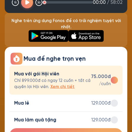
00:00
/
58:02
Nghe trên ứng dụng Fonos để có trải nghiệm tuyệt vời
nhất.
Mua để nghe trọn vẹn
Mua với gói Hội viên
75.000đ
Chỉ 899.000đ có ngay 12 cuốn + tất cả
/cuốn
quyền lợi Hội viên.
Xem chi tiết
Mua lẻ
129.000đ
Mua làm quà tặng
129.000đ