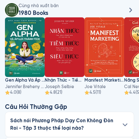
Cùng nhà xuất bản
1980 Books
Gen Alpha Và Áp Lực Thành Tích
Nhận Thức - Tiềm Thức - Siêu Thức
Manifest Marketing
Jennifer Breheny Wallace
Joseph Selbie
Joe Vitale
Cal Ne
4.0
(
8
)
4.8
(
21
)
4.5
(
11
)
4.4
(
Câu Hỏi Thường Gặp
Sách nói Phương Pháp Dạy Con Không Đòn
Roi - Tập 3 thuộc thể loại nào?