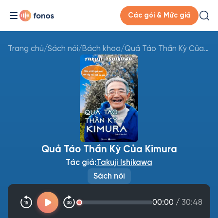
Các gói & Mức giá
Trang chủ
/
Sách nói
/
Bách khoa
/
Quả Táo Thần Kỳ Của Kimura
Quả Táo Thần Kỳ Của Kimura
Tác giả:
Takuji Ishikawa
Sách nói
00:00
/
30:48