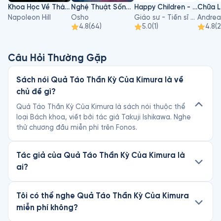
Khoa Học Về Thành Công
Nghệ Thuật Sống Và Chết
Happy Children - Hiểu Về Sự Phát Triển Của Trẻ Để Nuôi Dạy Con An Lạc Và Hạnh Phúc
Napoleon Hill
Osho
Giáo sư - Tiến sĩ Hà Vĩnh Thọ
Andrea
4.8
(
64
)
5.0
(
1
)
4.8
(
Câu Hỏi Thường Gặp
Sách nói Quả Táo Thần Kỳ Của Kimura là về
chủ đề gì?
Quả Táo Thần Kỳ Của Kimura là sách nói thuộc thể
loại Bách khoa, viết bởi tác giả Takuji Ishikawa. Nghe
thử chương đầu miễn phí trên Fonos.
Tác giả của Quả Táo Thần Kỳ Của Kimura là
ai?
Tôi có thể nghe Quả Táo Thần Kỳ Của Kimura
miễn phí không?