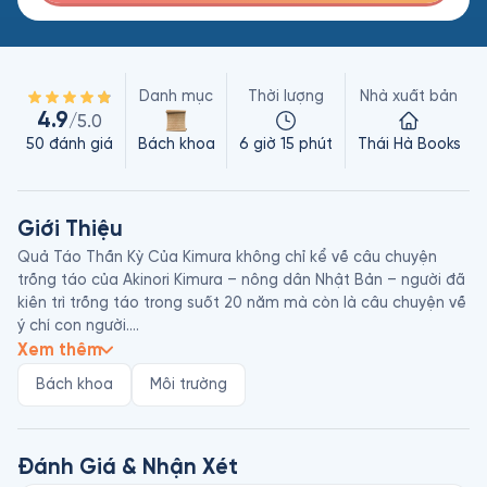
Danh mục
Thời lượng
Nhà xuất bản
4.9
/5.0
50
đánh giá
Bách khoa
6 giờ 15 phút
Thái Hà Books
Giới Thiệu
Quả Táo Thần Kỳ Của Kimura không chỉ kể về câu chuyện 
trồng táo của Akinori Kimura – nông dân Nhật Bản – người đã 
kiên trì trồng táo trong suốt 20 năm mà còn là câu chuyện về 
ý chí con người.

Xem thêm
Kimura đặt ra mục tiêu không dùng thuốc bảo vệ thực vật 
Bách khoa
Môi trường
trên mảnh vườn của mình. Sau đó, toàn bộ cây táo đổ bệnh, 
lá chuyển từ màu xanh sang đốm vàng và rụng xuống chỉ để 
lại cành cây trơ trụi. Trong vòng 5 năm, vườn táo không thu 
hoạch được gì, ông bị gọi là “kẻ phá gia chi tử”, “đầu óc có 
Đánh Giá & Nhận Xét
vấn đề”, ‘ngốc cũng lây đấy nên đừng có lại gần”. Ngân sách 