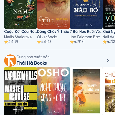
Cuộc Đời Của Nấm
Dòng Chảy Ý Thức
7 Bài Học Rưỡi Về Não Bộ
Merlin Sheldrake
Oliver Sacks
Lisa Feldman Barrett
4.6
(
9
)
4.6
(
4
)
4.7
(
17
)
4.7
(
Cùng nhà xuất bản
Thái Hà Books