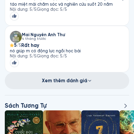
vọng so với mong đợi!
táo miệt mài chăm sóc và nghiên cứu suốt 20 năm
Nội dung
:
5
/5
Giọng đọc
:
5
/5
Mai Nguyễn Anh Thư
4 tháng trước
5
Rất hay
/5
nó giúp m có động lực ngồi học bài
Nội dung
:
5
/5
Giọng đọc
:
5
/5
Xem thêm đánh giá
Sách Tương Tự