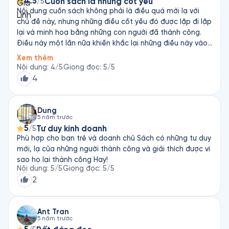
4.5
Cuốn sách là những cốt yếu
/5
đến. Đó là sự nỗ lực vượt bậc của mỗi cá nhân, với tính
Nội dung cuốn sách không phải là điều quá mới lạ với
kỷ luật, sự cam kết, tinh thần trách nhiệm cao luôn
chủ đề này, nhưng những điều cốt yếu đó được lặp đi lặp
hướng đến mục tiêu rõ ràng và có lúc bị thất bại nhưng
lại và minh hoạ bằng những con người đã thành công.
họ đã không gục ngã, họ luôn hành động liên tục trong
Điều này một lần nữa khiến khắc lại những điều này vào
hành trình để đi đến thành công. Tôi hy vọng Fonos có
tâm thức. Mình nghĩ đáng để nghe, ngẫm và học
thêm những cuốn sách hay và xuất sắc như vậy￼ để tiếp
Xem thêm
tục phục vụ độc giả￼. Kính chúc Fonos ngày càng thành
Nội dung
:
4
/5
Giọng đọc
:
5
/5
công phát triển vượt bậc￼. Trân trọng cảm ơn.
4
Dung
5 năm trước
5
Tư duy kinh doanh
/5
Phù hợp cho bạn trẻ và doanh chủ Sách có những tư duy
mới, lạ của những người thành công và giải thích được vì
sao họ lại thành công Hay!
Nội dung
:
5
/5
Giọng đọc
:
5
/5
2
Ant Tran
5 năm trước