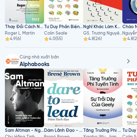
Thay Đổi Cách Nghĩ
Tư Duy Phản Biện Như Một Luật Sư
Nghĩ Khác Làm Khác - Bí Quyết Thay Đổi Tư Duy
Roger L. Martin
Colin Seale
GS. Trương Nguyện Thành
4.9
(
6
)
4.0
(
55
)
4.8
(
26
)
4.8
(
2
Cùng nhà xuất bản
Alphabooks
Sam Altman - Người Kiến Tạo Cuộc Chơi AI Toàn Cầu
Dám Lãnh Đạo - Dare To Lead
Tăng Trưởng Phi Tuyến Tính - Sự Trỗi Dậy Của Geely
Chu Hằng Tinh
Brené Brown
Xiaobo Wu, Jian Du, Sihan Li
Colin 