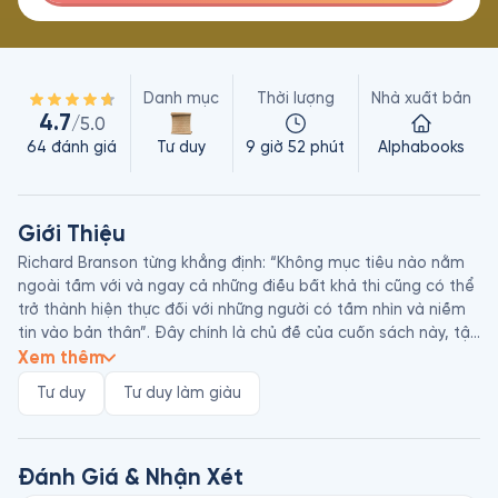
Danh mục
Thời lượng
Nhà xuất bản
4.7
/5.0
64
đánh giá
Tư duy
9 giờ 52 phút
Alphabooks
Giới Thiệu
Richard Branson từng khẳng định: “Không mục tiêu nào nằm 
ngoài tầm với và ngay cả những điều bất khả thi cũng có thể 
trở thành hiện thực đối với những người có tầm nhìn và niềm 
tin vào bản thân”. Đây chính là chủ đề của cuốn sách này, tập 
trung nghiên cứu cuộc sống của 50 quái kiệt xuất chúng 
Xem thêm
trong lịch sử để tìm ra điều gì khiến họ khác biệt và bài học 
Tư duy
Tư duy làm giàu
mà tất cả chúng ta có thể học. Hầu hết trong số họ là doanh 
nhân, nhưng cũng có các nhà quản lý hàng đầu, vận động 
viên, nghệ sĩ.

Đánh Giá & Nhận Xét
Điều thực sự khiến những cá nhân thành công và giàu có này 