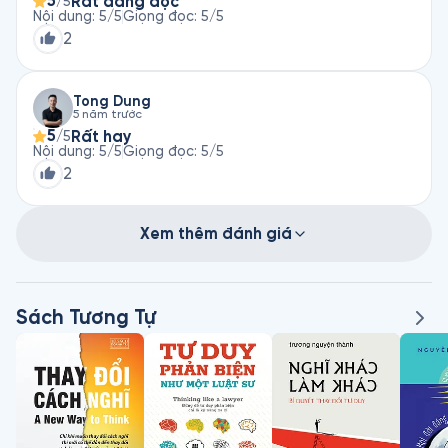
5
Rất đáng đọc
/5
Nội dung
:
5
/5
Giọng đọc
:
5
/5
2
Tong Dung
5 năm trước
5
Rất hay
/5
Nội dung
:
5
/5
Giọng đọc
:
5
/5
2
Xem thêm đánh giá
Sách Tương Tự