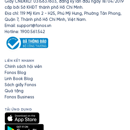
Giấy CNĐKKD: 0315637603, đăng ký lần đầu ngày 18/04/2019
cấp bởi Sở KHĐT thành phố Hồ Chí Minh.
Địa chỉ: 119 Mỹ Kim 2 - H25, Phú Mỹ Hưng, Phường Tân Phong,
Quận 7, Thành phố Hồ Chí Minh, Việt Nam.
Email:
support@fonos.vn
Hotline: 1900.561.542
LIÊN KẾT NHANH
Chính sách hội viên
Fonos Blog
Linh Book Blog
Sách giấy Fonos
Quà tặng
Fonos Business
TẢI ỨNG DỤNG