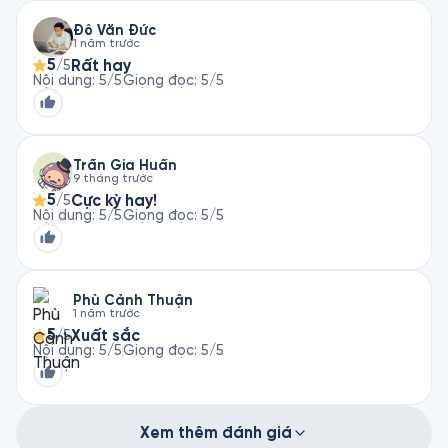
Đỗ Văn Đức
1 năm trước
5
Rất hay
/5
Nội dung
:
5
/5
Giọng đọc
:
5
/5
Trần Gia Huấn
9 tháng trước
5
Cực kỳ hay!
/5
Nội dung
:
5
/5
Giọng đọc
:
5
/5
Phù Cảnh Thuận
1 năm trước
5
Xuất sắc
/5
Nội dung
:
5
/5
Giọng đọc
:
5
/5
Xem thêm đánh giá