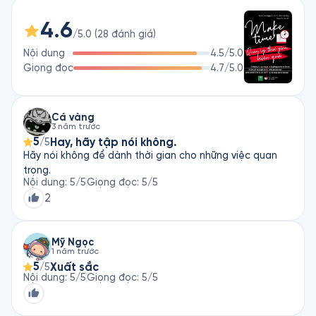
Nhưng điều gì sẽ xảy ra nếu sự mệt mỏi của sự bận rộn liên 
4.6
tục không còn là một phần của cuộc sống? Điều gì sẽ xảy ra 
/5.0
(
28
đánh giá
)
nếu bạn có thể bước ra khỏi bánh xe hamster và bắt đầu 
Nội dung
4.5
/5.0
kiểm soát thời gian và sự chú ý của bạn? Sách nói Quản Lý 
Giọng đọc
4.7
/5.0
Thời Gian Hiệu Quả sẽ giúp bạn làm được điều đó.

Sách nói này sẽ cung cấp cho bạn một menu bao gồm các 
mẹo và bí kíp có thể điều chỉnh thói quen, lối sống cá nhân, 
Cá vàng
3 năm trước
giúp bạn sống chậm lại và giành thời gian cho những việc 
5
Hay, hãy tập nói không.
/5
quan trọng.

Hãy nói không để dành thời gian cho những việc quan
trọng.
Bên cạnh đó là những ý tưởng để tạo them khoảng trống trên 
Nội dung
:
5
/5
Giọng đọc
:
5
/5
lịch làm việc để mang lại sự thong suốt và bình tĩnh trong 
2
cuộc sống của bạn.
Mỹ Ngọc
1 năm trước
5
Xuất sắc
/5
Nội dung
:
5
/5
Giọng đọc
:
5
/5