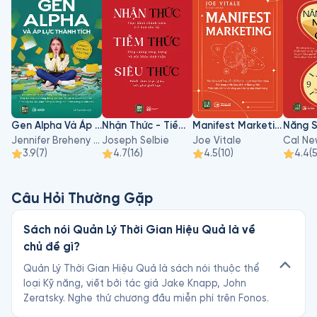
Gen Alpha Và Áp Lực Thành Tích
Nhận Thức - Tiềm Thức - Siêu Thức
Manifest Marketing
Jennifer Breheny Wallace
Joseph Selbie
Joe Vitale
Cal Ne
3.9
(
7
)
4.7
(
16
)
4.5
(
10
)
4.4
(
Câu Hỏi Thường Gặp
Sách nói Quản Lý Thời Gian Hiệu Quả là về
chủ đề gì?
Quản Lý Thời Gian Hiệu Quả là sách nói thuộc thể
loại Kỹ năng, viết bởi tác giả Jake Knapp, John
Zeratsky. Nghe thử chương đầu miễn phí trên Fonos.