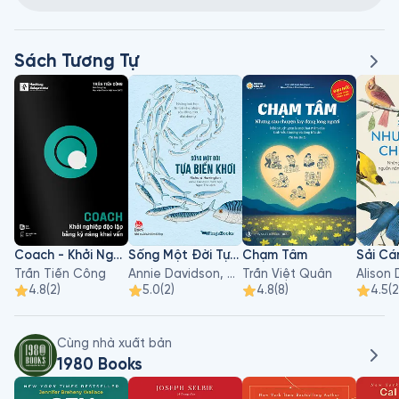
Sách Tương Tự
Coach - Khởi Nghiệp Độc Lập Bằng Kỹ Năng Khai Vấn
Sống Một Đời Tựa Biển Khơi
Chạm Tâm
Trần Tiến Công
Annie Davidson, Richard Harrington
Trần Việt Quân
4.8
(
2
)
5.0
(
2
)
4.8
(
8
)
4.5
(
2
Cùng nhà xuất bản
1980 Books