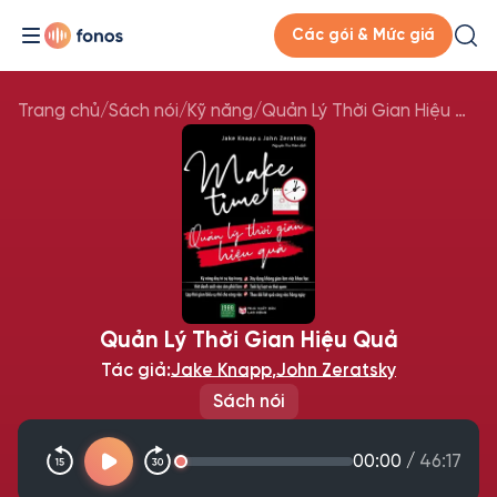
Các gói & Mức giá
Trang chủ
/
Sách nói
/
Kỹ năng
/
Quản Lý Thời Gian Hiệu Quả
Quản Lý Thời Gian Hiệu Quả
Tác giả:
Jake Knapp
,
John Zeratsky
Sách nói
00:00
/
46:17