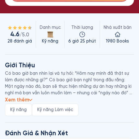
Danh mục
Thời lượng
Nhà xuất bản
4.6
/5.0
28
đánh giá
Kỹ năng
6 giờ 25 phút
1980 Books
Giới Thiệu
Có bao giờ bạn nhìn lại và tự hỏi: “Hôm nay mình đã thật sự 
làm được những gì?” Có bao giờ bạn nghĩ trong đầu rằng: 
Một ngày nào đó, bạn sẽ thực hiện những dự án hay những kì 
nghỉ mà bạn vẫn luôn muốn làm – nhưng cái “ngày nào đó” 
chẳng bao giờ xảy ra?

Xem thêm
Kỹ năng
Kỹ năng Làm việc
Trong một thế giới nơi những thông tin mới liên tục xuất hiện 
và ngày làm việc trở thành một cuộc đua để phản ứng với 
các ưu tiên của người khác nhanh hơn, sự xáo trộn và mất 
tập trung đã trở thành chế độ mặc định của tất cả chúng ta.

Đánh Giá & Nhận Xét