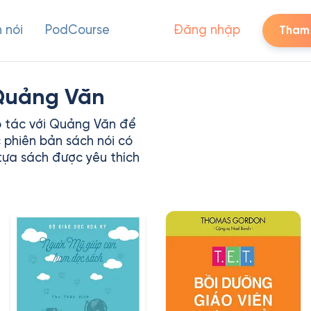
 nói
PodCourse
Đăng nhập
Tham 
 Quảng Văn
p tác với Quảng Văn để
 phiên bản sách nói có
ựa sách được yêu thích