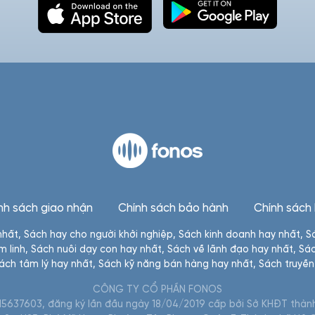
nh sách giao nhận
Chính sách bảo hành
Chính sách
nhất
,
Sách hay cho người khởi nghiệp
,
Sách kinh doanh hay nhất
,
S
m linh
,
Sách nuôi dạy con hay nhất
,
Sách về lãnh đạo hay nhất
,
Sác
ách tâm lý hay nhất
,
Sách kỹ năng bán hàng hay nhất
,
Sách truyề
CÔNG TY CỔ PHẦN FONOS
5637603, đăng ký lần đầu ngày 18/04/2019 cấp bởi Sở KHĐT thành