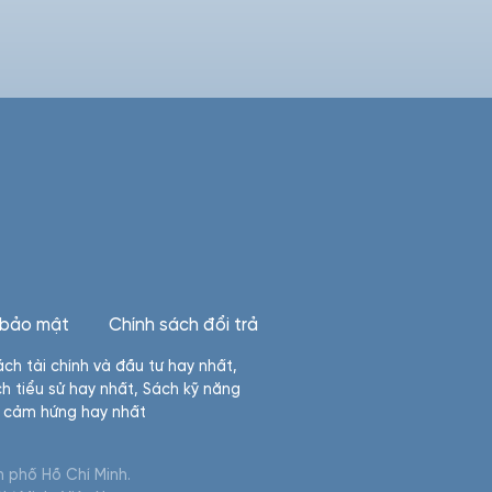
 bảo mật
Chính sách đổi trả
ách tài chính và đầu tư hay nhất
,
h tiểu sử hay nhất
,
Sách kỹ năng
n cảm hứng hay nhất
 phố Hồ Chí Minh.