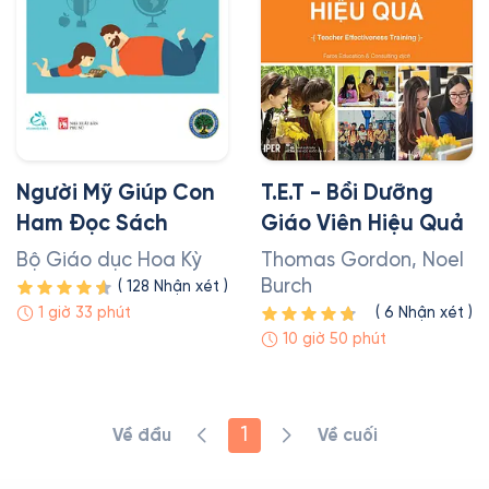
Người Mỹ Giúp Con
T.E.T - Bồi Dưỡng
Ham Đọc Sách
Giáo Viên Hiệu Quả
Bộ Giáo dục Hoa Kỳ
Thomas Gordon, Noel
Burch
(
128
Nhận xét
)
1 giờ 33 phút
(
6
Nhận xét
)
10 giờ 50 phút
1
Về đầu
Về cuối