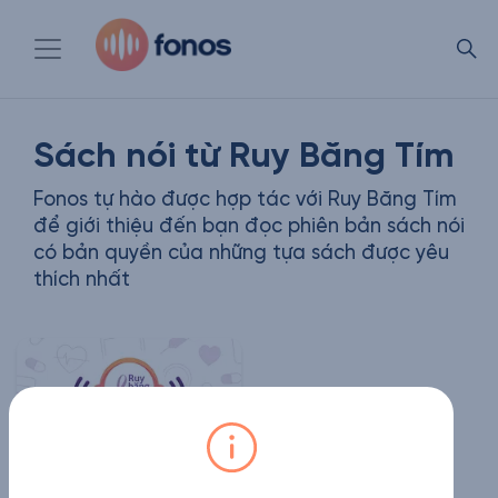
Sách nói từ Ruy Băng Tím
Fonos tự hào được hợp tác với Ruy Băng Tím
để giới thiệu đến bạn đọc phiên bản sách nói
có bản quyền của những tựa sách được yêu
thích nhất