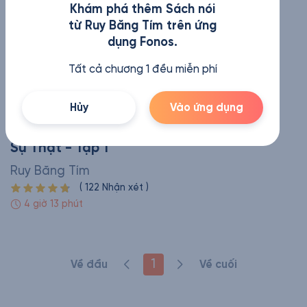
Khám phá thêm Sách nói
từ Ruy Băng Tím trên ứng
dụng Fonos.
Tất cả chương 1 đều miễn phí
Hủy
Vào ứng dụng
Ung Thư: Tin Đồn Và
Sự Thật - Tập 1
Ruy Băng Tím
(
122
Nhận xét
)
4 giờ 13 phút
1
Về đầu
Về cuối