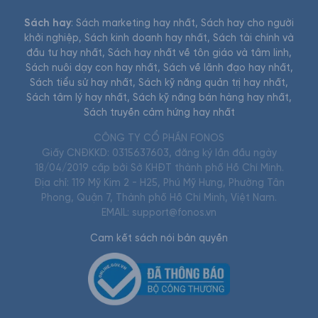
Sách hay
:
Sách marketing hay nhất
,
Sách hay cho người
khởi nghiệp
,
Sách kinh doanh hay nhất
,
Sách tài chính và
đầu tư hay nhất
,
Sách hay nhất về tôn giáo và tâm linh
,
Sách nuôi dạy con hay nhất
,
Sách về lãnh đạo hay nhất
,
Sách tiểu sử hay nhất
,
Sách kỹ năng quản trị hay nhất
,
Sách tâm lý hay nhất
,
Sách kỹ năng bán hàng hay nhất
,
Sách truyền cảm hứng hay nhất
CÔNG TY CỔ PHẦN FONOS
Giấy CNĐKKD: 0315637603, đăng ký lần đầu ngày
18/04/2019 cấp bởi Sở KHĐT thành phố Hồ Chí Minh.
Địa chỉ: 119 Mỹ Kim 2 - H25, Phú Mỹ Hưng, Phường Tân
Phong, Quận 7, Thành phố Hồ Chí Minh, Việt Nam.
EMAIL: support@fonos.vn
Cam kết sách nói bản quyền