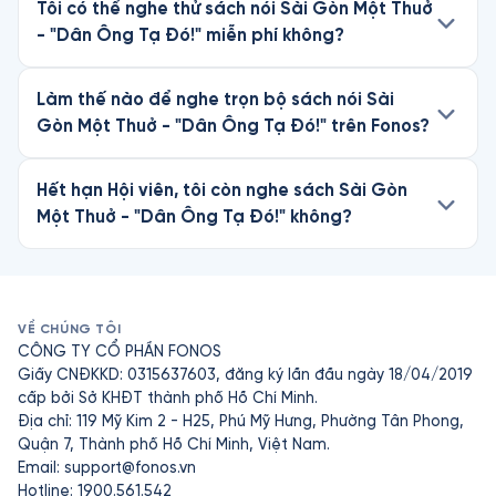
Tôi có thể nghe thử sách nói Sài Gòn Một Thuở
- "Dân Ông Tạ Đó!" miễn phí không?
Làm thế nào để nghe trọn bộ sách nói Sài
Gòn Một Thuở - "Dân Ông Tạ Đó!" trên Fonos?
Hết hạn Hội viên, tôi còn nghe sách Sài Gòn
Một Thuở - "Dân Ông Tạ Đó!" không?
VỀ CHÚNG TÔI
CÔNG TY CỔ PHẦN FONOS
Giấy CNĐKKD: 0315637603, đăng ký lần đầu ngày 18/04/2019
cấp bởi Sở KHĐT thành phố Hồ Chí Minh.
Địa chỉ: 119 Mỹ Kim 2 - H25, Phú Mỹ Hưng, Phường Tân Phong,
Quận 7, Thành phố Hồ Chí Minh, Việt Nam.
Email:
support@fonos.vn
Hotline: 1900.561.542