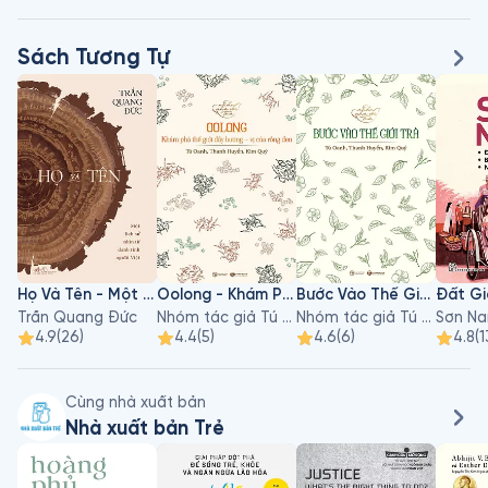
Sách Tương Tự
Họ Và Tên - Một Lịch Sử Nhìn Từ Danh Tính Người Việt
Oolong - Khám Phá Thế Giới Đầy Hương, Vị Của Rồng Đen
Bước Vào Thế Giới Trà
Trần Quang Đức
Nhóm tác giả Tú Oanh, Thanh Huyền, Kim Quý
Nhóm tác giả Tú Oanh, Thanh Huyền, Kim Quý
Sơn N
4.9
(
26
)
4.4
(
5
)
4.6
(
6
)
4.8
(
1
Cùng nhà xuất bản
Nhà xuất bản Trẻ