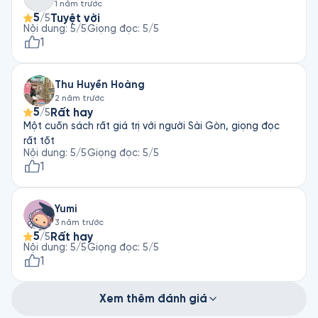
1 năm trước
5
Tuyệt vời
/5
Nội dung
:
5
/5
Giọng đọc
:
5
/5
1
Thu Huyền Hoàng
2 năm trước
5
Rất hay
/5
Một cuốn sách rất giá trị với người Sài Gòn, giọng đọc
rất tốt
Nội dung
:
5
/5
Giọng đọc
:
5
/5
1
Yumi
3 năm trước
5
Rất hay
/5
Nội dung
:
5
/5
Giọng đọc
:
5
/5
1
Xem thêm đánh giá