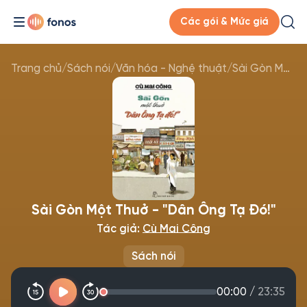
Các gói & Mức giá
Trang chủ
/
Sách nói
/
Văn hóa - Nghệ thuật
/
Sài Gòn Một Thuở - "Dân Ông Tạ Đó!"
Sài Gòn Một Thuở - "Dân Ông Tạ Đó!"
Tác giả:
Cù Mai Công
Sách nói
00:00
/
23:35