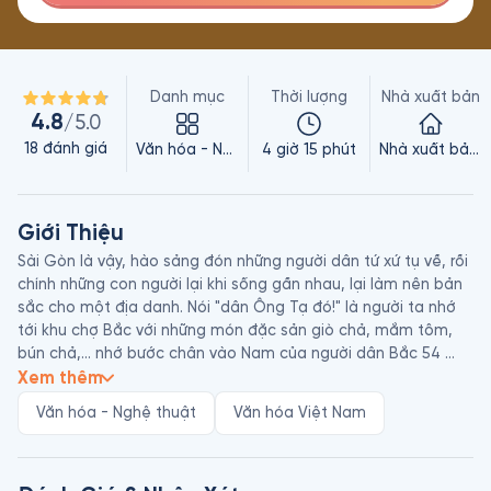
Danh mục
Thời lượng
Nhà xuất bản
4.8
/5.0
18
đánh giá
Văn hóa - Nghệ thuật
4 giờ 15 phút
Nhà xuất bản Trẻ
Giới Thiệu
Sài Gòn là vậy, hào sảng đón những người dân tứ xứ tụ về, rồi 
chính những con người lại khi sống gần nhau, lại làm nên bản 
sắc cho một địa danh. Nói "dân Ông Tạ đó!" là người ta nhớ 
tới khu chợ Bắc với những món đặc sản giò chả, mắm tôm, 
bún chả,... nhớ bước chân vào Nam của người dân Bắc 54 
cùng khát vọng sống và vươn lên mạnh mẽ, nhớ đại đồn Chí 
Xem thêm
Hòa, những trại lính thời trước 75, những khu nghĩa địa với bao 
Văn hóa - Nghệ thuật
Văn hóa Việt Nam
tin đồn hư hư thực thực, đặc biệt, đây là nơi quy tụ những văn 
nghệ sĩ nổi tiếng trong nhiều lĩnh vực. "Những người muôn năm 
ấy" có khi nay không còn, hoặc đã đi muôn phương, nhưng 