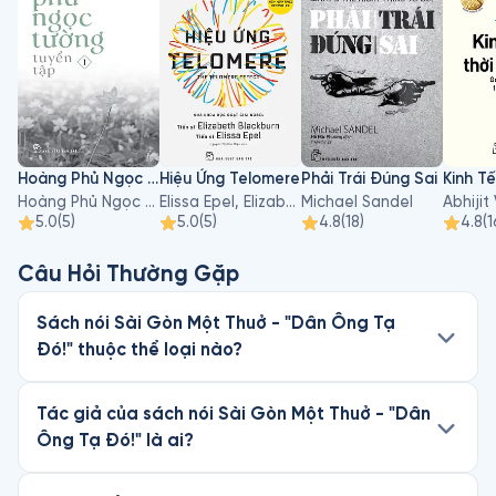
Hoàng Phủ Ngọc Tường - Tập 1
Hiệu Ứng Telomere
Phải Trái Đúng Sai
Hoàng Phủ Ngọc Tường
Elissa Epel, Elizabeth Blackburn
Michael Sandel
5.0
(
5
)
5.0
(
5
)
4.8
(
18
)
4.8
(
1
Câu Hỏi Thường Gặp
Sách nói Sài Gòn Một Thuở - "Dân Ông Tạ
Đó!" thuộc thể loại nào?
Tác giả của sách nói Sài Gòn Một Thuở - "Dân
Ông Tạ Đó!" là ai?