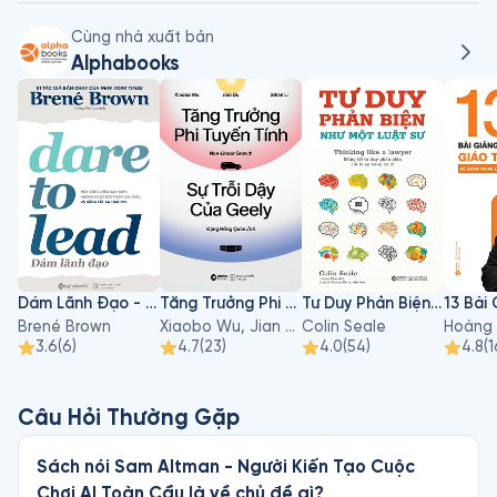
Cùng nhà xuất bản
Alphabooks
Dám Lãnh Đạo - Dare To Lead
Tăng Trưởng Phi Tuyến Tính - Sự Trỗi Dậy Của Geely
Tư Duy Phản Biện Như Một Luật Sư
Brené Brown
Xiaobo Wu, Jian Du, Sihan Li
Colin Seale
Hoàng 
3.6
(
6
)
4.7
(
23
)
4.0
(
54
)
4.8
(
1
Câu Hỏi Thường Gặp
Sách nói Sam Altman - Người Kiến Tạo Cuộc
Chơi AI Toàn Cầu là về chủ đề gì?