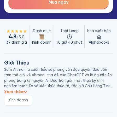
Mua ngay
Danh mục
Thời lượng
Nhà xuất bản
4.8
/5.0
37
đánh giá
Kinh doanh
10 giờ 40 phút
Alphabooks
Giới Thiệu
Sam Altman là cuốn tiểu sử phỏng vấn độc quyền đầu tiên 
trên thế giới về Altman, cha đẻ của ChatGPT và là người tiên 
phong trong kỷ nguyên AI. Dựa trên gần một thập kỷ kinh 
nghiệm trực tiếp và kiến ​​thức thực tế, tác giả Chu Hằng Tinh, 
đưa độc giả đến gần hơn với Altman ngoài đời thực. Cuốn 
Xem thêm
sách theo sát chặng đường sự nghiệp của Altman – đầy 
Kinh doanh
thành tựu nhưng cũng không thiếu sóng gió. Từ cương vị Chủ 
tịch Y Combinator, vườn ươm khởi nghiệp danh tiếng ở Silicon 
Valley, ông đã sáng lập và dẫn dắt OpenAI từ buổi sơ khai, 