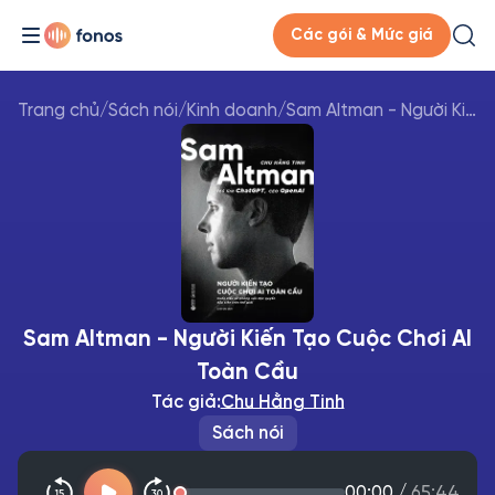
Các gói & Mức giá
Trang chủ
/
Sách nói
/
Kinh doanh
/
Sam Altman - Người Kiến Tạo Cuộc Chơi AI Toàn Cầu
Sam Altman - Người Kiến Tạo Cuộc Chơi AI
Toàn Cầu
Tác giả:
Chu Hằng Tinh
Sách nói
00:00
/
65:44