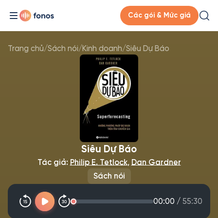
Các gói & Mức giá
Trang chủ
/
Sách nói
/
Kinh doanh
/
Siêu Dự Báo
Siêu Dự Báo
Tác giả:
Philip E. Tetlock
,
Dan Gardner
Sách nói
00:00
/
55:30