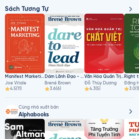
Sách Tương Tự
Manifest Marketing
Dám Lãnh Đạo - Dare To Lead
Văn Hóa Quản Trị Chất Việt
Joe Vitale
Brené Brown
Đỗ Thùy Dương
Đặng H
4.5
(
11
)
3.6
(
6
)
4.3
(
5
)
3.0
(
1
Cùng nhà xuất bản
Alphabooks