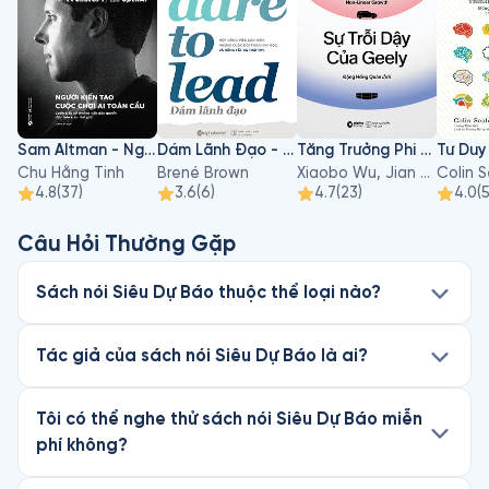
Sam Altman - Người Kiến Tạo Cuộc Chơi AI Toàn Cầu
Dám Lãnh Đạo - Dare To Lead
Tăng Trưởng Phi Tuyến Tính - Sự Trỗi Dậy Của Geely
Chu Hằng Tinh
Brené Brown
Xiaobo Wu, Jian Du, Sihan Li
Colin 
4.8
(
37
)
3.6
(
6
)
4.7
(
23
)
4.0
(
Câu Hỏi Thường Gặp
Sách nói Siêu Dự Báo thuộc thể loại nào?
Tác giả của sách nói Siêu Dự Báo là ai?
Tôi có thể nghe thử sách nói Siêu Dự Báo miễn
phí không?