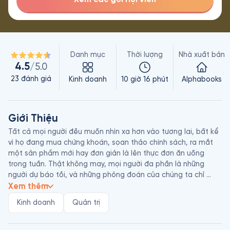
Danh mục
Thời lượng
Nhà xuất bản
4.5
/5.0
23
đánh giá
Kinh doanh
10 giờ 16 phút
Alphabooks
Giới Thiệu
Tất cả mọi người đều muốn nhìn xa hơn vào tương lai, bất kể 
vì họ đang mua chứng khoán, sọan thảo chính sách, ra mắt 
một sản phẩm mới hay đơn giản là lên thực đơn ăn uống 
trong tuần. Thật không may, mọi người đa phần là những 
người dự báo tồi, và những phỏng đoán của chúng ta chỉ 
chính xác hơn “ăn may” đôi chút.

Xem thêm
Kinh doanh
Quản trị
Trong sách nói Siêu Dự Báo, hai tác giả Tetlock và Gardner 
đã tạo nên một kiệt tác dự báo, đúc kết từ hàng thập niên 
nghiên cứu những công trình dự báo đồ sộ do các chính phủ 