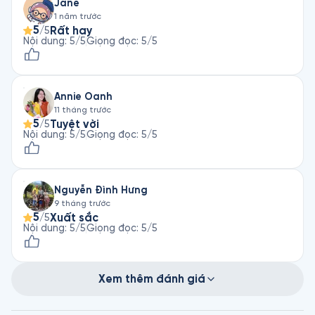
Jane
1 năm trước
5
Rất hay
/5
Nội dung
:
5
/5
Giọng đọc
:
5
/5
Annie Oanh
11 tháng trước
5
Tuyệt vời
/5
Nội dung
:
5
/5
Giọng đọc
:
5
/5
Nguyễn Đình Hưng
9 tháng trước
5
Xuất sắc
/5
Nội dung
:
5
/5
Giọng đọc
:
5
/5
Xem thêm đánh giá