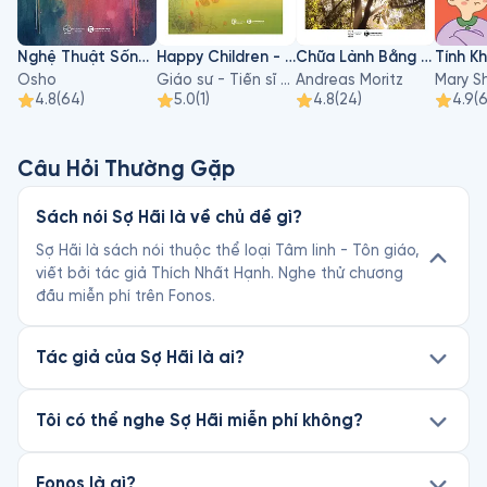
Thầy đích thực là một vị bồ tát của thời hiện đại và là niềm tự 
hào của Việt Nam.
Nghệ Thuật Sống Và Chết
Happy Children - Hiểu Về Sự Phát Triển Của Trẻ Để Nuôi Dạy Con An Lạc Và Hạnh Phúc
Chữa Lành Bằng Ánh Sáng Mặt Trời
Tính Kh
Osho
Giáo sư - Tiến sĩ Hà Vĩnh Thọ
Andreas Moritz
4.8
(
64
)
5.0
(
1
)
4.8
(
24
)
4.9
(
Câu Hỏi Thường Gặp
Sách nói Sợ Hãi là về chủ đề gì?
Sợ Hãi là sách nói thuộc thể loại Tâm linh - Tôn giáo,
viết bởi tác giả Thích Nhất Hạnh. Nghe thử chương
đầu miễn phí trên Fonos.
Tác giả của Sợ Hãi là ai?
Tôi có thể nghe Sợ Hãi miễn phí không?
Fonos là gì?