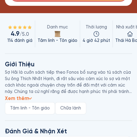
Danh mục
Thời lượng
Nhà xuất 
4.9
/5.0
114
đánh giá
Tâm linh - Tôn giáo
4 giờ 42 phút
Thái Hà B
Giới Thiệu
Sợ Hãi là cuốn sách tiếp theo Fonos bổ sung vào tủ sách của 
Sư ông Thích Nhất Hạnh, đi rất sâu vào cảm xúc lo sợ và một 
cách khác ngoài chuyện chạy trốn để đối mặt với cảm xúc 
này. Chúng ta cứ nghĩ rằng để được hạnh phúc thì phải tránh 
né hay quên đi lo sợ. Chúng ta không mấy thoải mái khi phải 
Xem thêm
nghĩ đến những gì đã làm cho ta lo sợ, rồi chúng ta chối bỏ: 
Tâm linh - Tôn giáo
Chữa lành
“Thôi! Thôi! Tôi không muốn nghĩ tới chuyện đó!” Chúng ta 
nhắm mắt làm ngơ nhưng lo sợ vẫn còn đó trong ta.

Cách duy nhất để bớt đi lo sợ và thật sự hạnh phúc là nhận 
Đánh Giá & Nhận Xét
diện lo sợ và quán chiếu gốc rễ của lo sợ. Thay vì tránh né, ta 