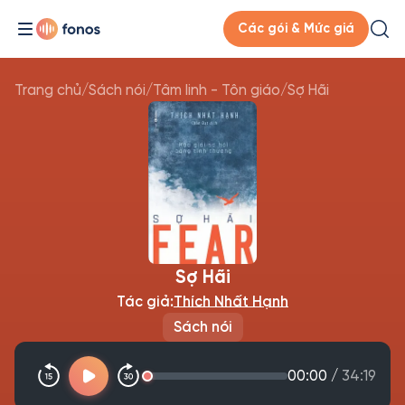
Các gói & Mức giá
Trang chủ
/
Sách nói
/
Tâm linh - Tôn giáo
/
Sợ Hãi
Sợ Hãi
Tác giả:
Thích Nhất Hạnh
Sách nói
00:00
/
34:19