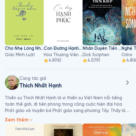
Cho Nhẹ Lòng Nhau
Con Đường Hạnh Phúc
Nhân Duyên Tiền Kiếp
Giác Minh Luật
Hòa Thượng Viên Minh
Dick Sutphen
Osho
4.8
(
16
)
4.5
(
19
)
4.8
(
Cùng tác giả
Thích Nhất Hạnh
Thiền sư Thích Nhất Hạnh là vị thiền sư Việt Nam nổi tiếng 
toàn thế giới, đi tiên phong trong công cuộc hiện đại hóa 
Phật giáo và truyền bá Phật giáo sang phương Tây. Thầy là 
người đưa ra khái niệm “đạo Bụt dấn thân” (Engaged 
Xem thêm
Buddhism), nghĩa là mang tuệ giác đạo Phật vào đời sống 
hàng ngày và các vấn đề xã hội, kinh tế, chính trị, môi trường, 