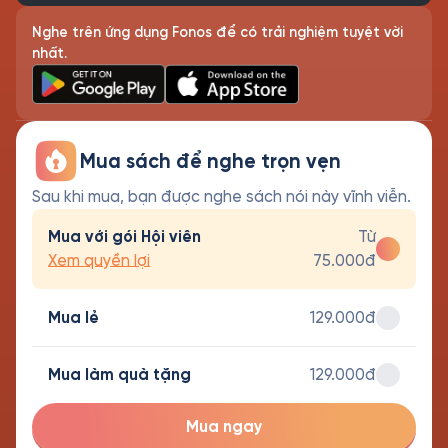
Nghe trên ứng dụng Fonos để có trải nghiệm tuyệt vời
nhất.
Mua sách để nghe trọn vẹn
Sau khi mua, bạn được nghe sách nói này vĩnh viễn.
Mua với gói Hội viên
Từ
Xem quyền lợi
75.000đ
Mua lẻ
129.000đ
Mua làm quà tặng
129.000đ
Mua ngay