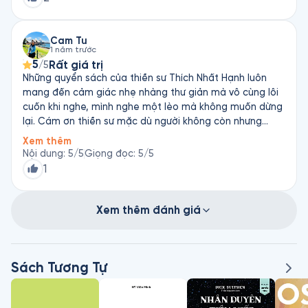
Cam Tu
1 năm trước
5
Rất giá trị
/5
Những quyển sách của thiền sư Thích Nhất Hạnh luôn
mang đến cảm giác nhẹ nhàng thư giản mà vô cùng lôi
cuốn khi nghe, mình nghe một lèo mà không muốn dừng
lại. Cám ơn thiền sư mặc dù người không còn nhưng
những giá trị sống những quyển sách người viết vẫn sống
Xem thêm
mãi…
Nội dung
:
5
/5
Giọng đọc
:
5
/5
1
Xem thêm đánh giá
Sách Tương Tự