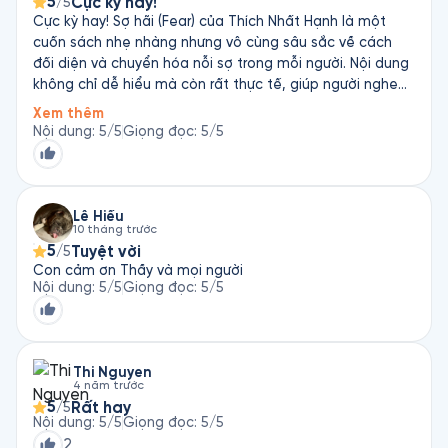
5
Cực kỳ hay!
/5
hưởng nắng ấm, trời trong, gió lành. Nếu quán chiếu sâu sắc 
Cực kỳ hay! Sợ hãi (Fear) của Thích Nhất Hạnh là một
và tỏ tường lo sợ thì ta sẽ khám phá ra rằng ta có thể sống 
cuốn sách nhẹ nhàng nhưng vô cùng sâu sắc về cách
một cuộc đời đáng sống.
đối diện và chuyển hóa nỗi sợ trong mỗi người. Nội dung
không chỉ dễ hiểu mà còn rất thực tế, giúp người nghe
nhận ra rằng nỗi sợ không phải là kẻ thù, mà là điều có
Xem thêm
thể được ôm ấp và chữa lành. Giọng đọc truyền cảm,
Nội dung
:
5
/5
Giọng đọc
:
5
/5
chậm rãi và ấm áp khiến từng câu chữ trở nên thấm thía
hơn, rất phù hợp để nghe vào những lúc cần tĩnh tâm.
Mỗi chương đều mang lại một bài học ý nghĩa, giúp mình
hiểu rõ hơn về bản thân và học cách sống bình an giữa
Lê Hiếu
10 tháng trước
những lo lắng, áp lực thường ngày. Đây là một cuốn sách
5
Tuyệt vời
/5
đáng nghe nhiều lần, đặc biệt cho những ai đang cảm
Con cảm ơn Thầy và mọi người
thấy bất an hoặc muốn tìm lại sự cân bằng trong cuộc
Nội dung
:
5
/5
Giọng đọc
:
5
/5
sống.
Thi Nguyen
4 năm trước
5
Rất hay
/5
Nội dung
:
5
/5
Giọng đọc
:
5
/5
2