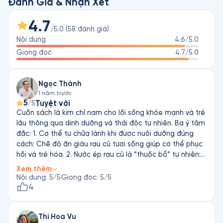
qua ngày?

Đánh Giá & Nhận Xét
Được cho là cuốn mang tính bước ngoặt trong loạt sách về 
4.7
/5.0
(
58
đánh giá
)
dinh dưỡng của Norman W. Walker, tác giả nổi tiếng chuyên 
Nội dung
4.6
/5.0
viết về đề tài dinh dưỡng, Sống Lành Để Trẻ đưa ra một số 
phương pháp để làm chậm quá trình lão hóa, giúp bạn giữ 
Giọng đọc
4.7
/5.0
được tuổi thanh xuân và cơ thể tráng kiện bất chấp tuổi tác. 
Xuất bản lần đầu năm 1949, cuốn sách đóng vai trò quan 
Ngọc Thành
trọng trong việc phổ biến phong trào ăn chay trường tươi 
1 năm trước
sống mà đến nay vẫn còn phát triển. 
5
Tuyệt vời
/5
Cuốn sách là kim chỉ nam cho lối sống khỏe mạnh và trẻ
lâu thông qua dinh dưỡng và thải độc tự nhiên. Ba ý tâm
đắc: 1. Cơ thể tự chữa lành khi được nuôi dưỡng đúng
cách: Chế độ ăn giàu rau củ tươi sống giúp cơ thể phục
hồi và trẻ hóa. 2. Nước ép rau củ là “thuốc bổ” tự nhiên:
Tác giả nhấn mạnh tầm quan trọng của enzyme sống
Xem thêm
trong nước ép tươi nguyên chất. 3. Già đi không đồng
Nội dung
:
5
/5
Giọng đọc
:
5
/5
nghĩa với suy yếu: Sức khỏe bền vững phụ thuộc vào thói
4
quen, không phải tuổi tác. Một cuốn sách truyền cảm
hứng sống chủ động và khỏe mạnh từ gốc.
Thi Hoa Vu