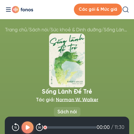
Các gói & Mức giá
Trang chủ
/
Sách nói
/
Sức khoẻ & Dinh dưỡng
/
Sống Lành Để Trẻ
Sống Lành Để Trẻ
Tác giả:
Norman W. Walker
Sách nói
00:00
/
11:30