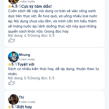
1 năm trước
4.5
Cực kỳ tâm đắc!
/5
Cuốn sách đề cập nội dung cơ bản về việc sống xanh
dựa trên thực vật. Ăn hoa quả, và uống nhiều loại nước
ép. Nội dung chưa sâu lắm, và mình cần tìm hiểu thêm
về mảng nước ép/dinh dưỡng thực vật này qua những
quyển sách khác nữa. Giọng đọc hay.
Nội dung
:
4
/5
Giọng đọc
:
5
/5
1
Nhung
1 năm trước
5
Tuyệt vời
/5
Sách có nhiều kiến thức hay, dễ áp dụng, thuận theo tự
nhiên.
Nội dung
:
5
/5
Giọng đọc
:
5
/5
1
Thi
5 năm trước
5
Rất hay
/5