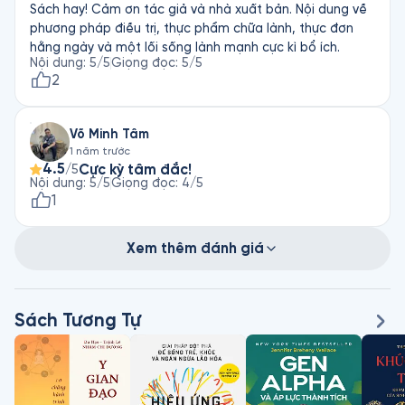
Sách hay! Cảm ơn tác giả và nhà xuất bản. Nội dung về
phương pháp điều trị, thực phẩm chữa lành, thực đơn
hằng ngày và một lối sống lành mạnh cực kì bổ ích.
Nội dung
:
5
/5
Giọng đọc
:
5
/5
2
Võ Minh Tâm
1 năm trước
4.5
Cực kỳ tâm đắc!
/5
Nội dung
:
5
/5
Giọng đọc
:
4
/5
1
Xem thêm đánh giá
Sách Tương Tự