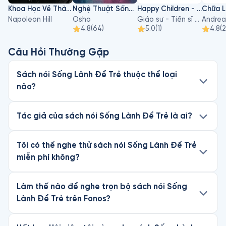
Khoa Học Về Thành Công
Nghệ Thuật Sống Và Chết
Happy Children - Hiểu Về Sự Phát Triển Của Trẻ Để Nuôi Dạy Con An Lạc Và Hạnh Phúc
Napoleon Hill
Osho
Giáo sư - Tiến sĩ Hà Vĩnh Thọ
Andrea
4.8
(
64
)
5.0
(
1
)
4.8
(
Câu Hỏi Thường Gặp
Sách nói Sống Lành Để Trẻ thuộc thể loại
nào?
Tác giả của sách nói Sống Lành Để Trẻ là ai?
Tôi có thể nghe thử sách nói Sống Lành Để Trẻ
miễn phí không?
Làm thế nào để nghe trọn bộ sách nói Sống
Lành Để Trẻ trên Fonos?