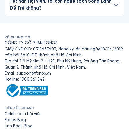
Hết hạn Hội viên, tôi còn nghe sách Sống Lành
Để Trẻ không?
VỀ CHÚNG TÔI
CÔNG TY CỔ PHẦN FONOS
Giấy CNĐKKD: 0315637603, đăng ký lần đầu ngày 18/04/2019
cấp bởi Sở KHĐT thành phố Hồ Chí Minh.
Địa chỉ: 119 Mỹ Kim 2 - H25, Phú Mỹ Hưng, Phường Tân Phong,
Quận 7, Thành phố Hồ Chí Minh, Việt Nam.
Email:
support@fonos.vn
Hotline: 1900.561.542
LIÊN KẾT NHANH
Chính sách hội viên
Fonos Blog
Linh Book Blog