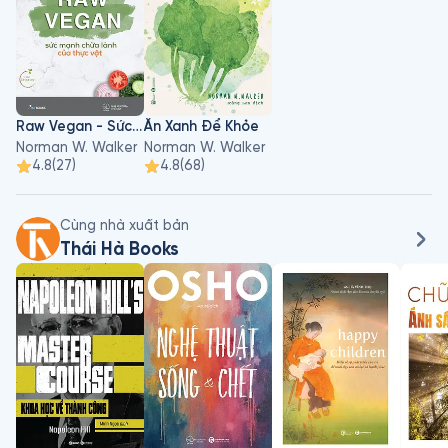
Walker nổi tiếng và được nhiều người biết đến từ ba lý do sau: 
Ông là tác giả của ít nhất sáu cuốn sách được xuất bản từ 
năm 1937 đến 1978 về dinh dưỡng và cách sống lành mạnh; 
Ông là nhà phát minh của một máy ép trái cây quan trọng và 
độc đáo vẫn được sản xuất cho đến ngày nay; Và cuối cùng 
là vì ông là người tiên phong trong các loại thực phẩm tươi, 
Raw Vegan - Sức Mạnh Chữa Lành Của Thực Vật
Ăn Xanh Để Khỏe
nước ép và các phong trào ăn chay. Tất cả các phong trào 
Norman W. Walker
Norman W. Walker
trên đều đã phát triển về quy mô và phạm vi trong những 
4.8
(
27
)
4.8
(
68
)
năm qua.

Kể từ năm 2006, hầu hết các trang web quảng cáo đều 
Cùng nhà xuất bản
tuyên bố sai rằng Walker đạt đến độ tuổi khác nhau từ 109, 
Thái Hà Books
113, 116, 118 hoặc thậm chí 119 tuổi. Một số nguồn chính thức, 
Chỉ số Tử vong An sinh Xã hội Hoa Kỳ cho thấy ông thực sự 
sống đến 99 tuổi.