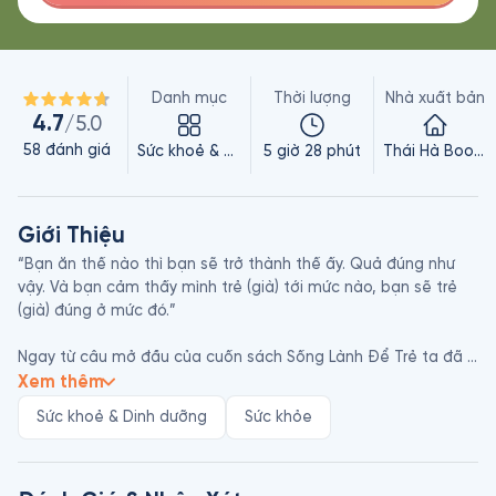
Danh mục
Thời lượng
Nhà xuất bản
4.7
/5.0
58
đánh giá
Sức khoẻ & Dinh dưỡng
5 giờ 28 phút
Thái Hà Books
Giới Thiệu
“Bạn ăn thế nào thì bạn sẽ trở thành thế ấy. Quả đúng như 
vậy. Và bạn cảm thấy mình trẻ (già) tới mức nào, bạn sẽ trẻ 
(già) đúng ở mức đó.”

Ngay từ câu mở đầu của cuốn sách Sống Lành Để Trẻ ta đã 
thấy được tầm quan trọng của chế độ dinh dưỡng đối với sức 
Xem thêm
khỏe và quá trình lão hóa. Hàng ngày, chúng ta đều ăn và 
Sức khoẻ & Dinh dưỡng
Sức khỏe
uống. Nhưng chúng ta có bao giờ đặt câu hỏi những gì mình 
đưa vào cơ thể có thật sự lành mạnh hay chỉ thuần túy cung 
cấp năng lượng và thỏa mãn nhu cầu ăn ngon cho ta sống 