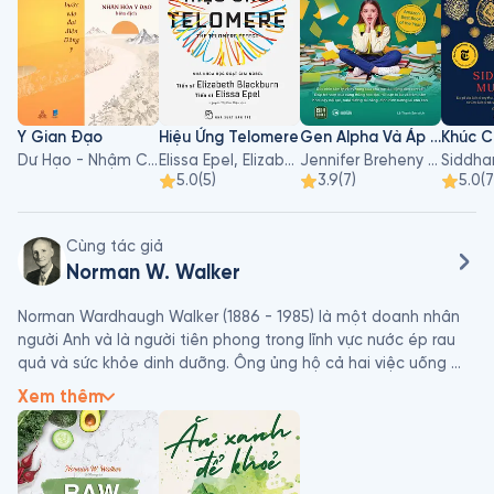
Y Gian Đạo
Hiệu Ứng Telomere
Gen Alpha Và Áp Lực Thành Tích
Dư Hạo - Nhậm Chi Đường, Trịnh Lê
Elissa Epel, Elizabeth Blackburn
Jennifer Breheny Wallace
5.0
(
5
)
3.9
(
7
)
5.0
(
7
Cùng tác giả
Norman W. Walker
Norman Wardhaugh Walker (1886 - 1985) là một doanh nhân 
người Anh và là người tiên phong trong lĩnh vực nước ép rau 
quả và sức khỏe dinh dưỡng. Ông ủng hộ cả hai việc uống 
nước ép rau tươi và nước ép trái cây tươi để duy trì sức khỏe 
Xem thêm
của con người. Dựa trên thiết kế của ông, máy ép trái cây 
thủy lực Norwalk được phát triển. Máy ép trái cây này vẫn tiếp 
tục được sản xuất và bán cho đến tận ngày nay. 
