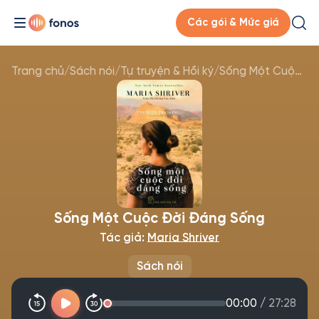
Các gói & Mức giá
Trang chủ
/
Sách nói
/
Tự truyện & Hồi ký
/
Sống Một Cuộc Đời Đáng Sống
Sống Một Cuộc Đời Đáng Sống
Tác giả:
Maria Shriver
Sách nói
00:00
/
27:28