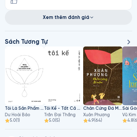
Xem thêm đánh giá
Sách Tương Tự
Tôi Là Sản Phẩm Của Chính Mình
Tôi Kể - Tất Cả Đều Từ Sách
Chân Cứng Đá Mềm
Dư Hoài Bảo
Trần Đại Thắng
Xuân Phượng
Vũ Kim
5.0
(
1
)
5.0
(
5
)
4.9
(
64
)
4.8
(