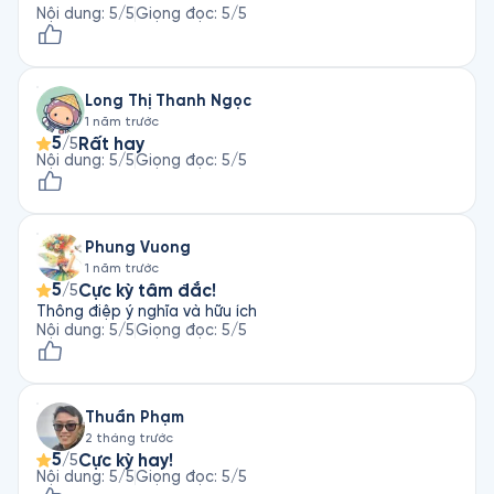
Nội dung
:
5
/5
Giọng đọc
:
5
/5
Long Thị Thanh Ngọc
1 năm trước
5
Rất hay
/5
Nội dung
:
5
/5
Giọng đọc
:
5
/5
Phung Vuong
1 năm trước
5
Cực kỳ tâm đắc!
/5
Thông điệp ý nghĩa và hữu ích
Nội dung
:
5
/5
Giọng đọc
:
5
/5
Thuần Phạm
2 tháng trước
5
Cực kỳ hay!
/5
Nội dung
:
5
/5
Giọng đọc
:
5
/5