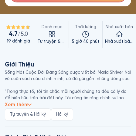
Danh mục
Thời lượng
Nhà xuất bản
4.7
/5.0
19
đánh giá
Tự truyện & Hồi ký
5 giờ 40 phút
Nhà xuất bản Trẻ
Giới Thiệu
Sống Một Cuộc Đời Đáng Sống được viết bởi Maria Shriver. Nói 
về cuốn sách của chính mình, cô đã gửi gắm những dòng sau:

"Trong thực tế, tôi tin chắc mỗi người chúng ta đều có lý do 
để hiện hữu trên trái đất này. Tôi cũng tin rằng chính sự lao 
động của chúng ta trong cuộc sống hàng ngày sẽ định 
Xem thêm
hướng, sẽ vẽ nên hình hài ta là ai, ta nghĩ gì, ta mong mỏi đời 
Tự truyện & Hồi ký
Hồi ký
mang cho ta món quà gì, và làm sao tạo được sự khác biệt 
trên thế giới này.
