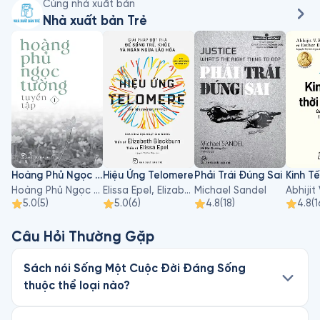
Cùng nhà xuất bản
Nhà xuất bản Trẻ
Hoàng Phủ Ngọc Tường - Tập 1
Hiệu Ứng Telomere
Phải Trái Đúng Sai
Hoàng Phủ Ngọc Tường
Elissa Epel, Elizabeth Blackburn
Michael Sandel
5.0
(
5
)
5.0
(
6
)
4.8
(
18
)
4.8
(
1
Câu Hỏi Thường Gặp
Sách nói Sống Một Cuộc Đời Đáng Sống
thuộc thể loại nào?