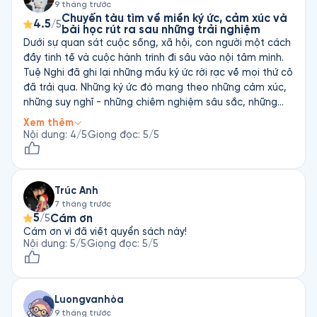
9 tháng trước
Chuyến tàu tìm về miền ký ức, cảm xúc và
4.5
/5
bài học rút ra sau những trải nghiệm
Dưới sự quan sát cuộc sống, xã hội, con người một cách
đầy tinh tế và cuộc hành trình đi sâu vào nội tâm mình.
Tuệ Nghi đã ghi lại những mẩu ký ức rời rạc về mọi thứ cô
đã trải qua. Những ký ức đó mang theo những cảm xúc,
những suy nghĩ - những chiêm nghiệm sâu sắc, những
bài học được cô rút ra trên hành trình làm người. Và
Xem thêm
những câu chuyện đó được tập hợp lại thành một bức
Nội dung
:
4
/5
Giọng đọc
:
5
/5
tranh mang đầy hoài niệm, chân thành, đồng thời nó
cũng toát lên sự mạnh mẽ một cách nhẹ nhàng, yên
bình trước mọi giông bão, điềm tĩnh của một người từng
Trúc Anh
trải. Được nghe giọng đọc tuyệt vời với một bản nhạc
7 tháng trước
nền rất hợp với nội dung cuốn sách, đã góp phần cho
5
Cám ơn
/5
cuốn sách hay hơn rất nhiều. Giọng văn nhẹ nhàng của
Cám ơn vì đã viết quyển sách này!
tác giả đã dẫn dắt tôi khám phá sâu con người, cảm
Nội dung
:
5
/5
Giọng đọc
:
5
/5
xúc, tính cách của tác giả và những câu truyện trong
cuốn sách. Tôi như được đóng vai là người đồng hành
cùng tác giả, trò chuyện cùng tác giả, chia sẽ những suy
nghĩ và cảm xúc cùng tác giả. Qua cuộc hành trình này,
Luongvanhòa
tôi cũng được khơi gợi lại những khó khăn mà tôi đã trải
9 tháng trước