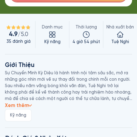
Danh mục
Thời lượng
Nhà xuất bản
4.9
/5.0
35
đánh giá
Kỹ năng
4 giờ 54 phút
Tuệ Nghi
Giới Thiệu
Sự Chuyển Mình Kỳ Diệu là hành trình nội tâm sâu sắc, mở ra 
những góc nhìn mới về sự thay đổi trong chính mỗi con người. 
Sau nhiều năm vắng bóng khỏi văn đàn, Tuệ Nghi trở lại 
không phải để kể về thành công hay trải nghiệm hào nhoáng, 
mà để chia sẻ cách một người có thể tự chữa lành, tự chuyển 
hóa bản thân qua từng va vấp, từng lần đối diện với cảm xúc 
Xem thêm
thật của chính mình.

Kỹ năng
Điểm đặc biệt của cuốn sách là giọng văn nhẹ nhàng nhưng 
đầy nội lực, mang theo sự điềm tĩnh của một người từng trải. 