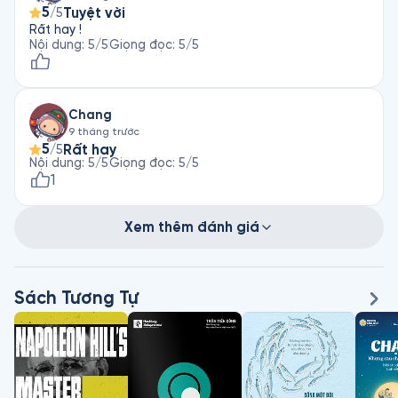
qua, được chiêm nghiệm lại những trải nghiệm và bài
5
Tuyệt vời
/5
học mà mình đã rút ra sau những lần vấp ngã. Cảm ơn
Rất hay !
Nội dung
:
5
/5
Giọng đọc
:
5
/5
Tuệ Nghi vì tấm vé trên chuyến tàu về lại với những ký ức
đầy màu nhiệm!
Chang
9 tháng trước
5
Rất hay
/5
Nội dung
:
5
/5
Giọng đọc
:
5
/5
1
Xem thêm đánh giá
Sách Tương Tự