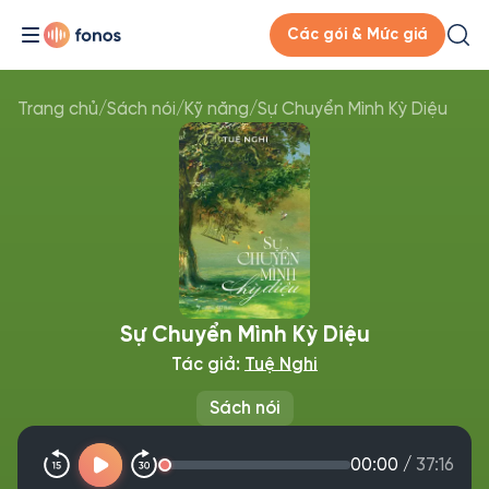
Các gói & Mức giá
Trang chủ
/
Sách nói
/
Kỹ năng
/
Sự Chuyển Mình Kỳ Diệu
Sự Chuyển Mình Kỳ Diệu
Tác giả:
Tuệ Nghi
Sách nói
00:00
/
37:16