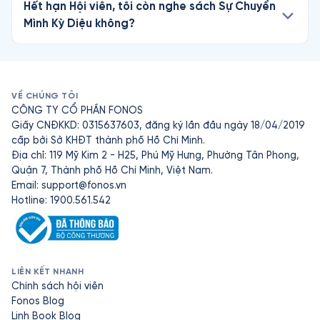
Hết hạn Hội viên, tôi còn nghe sách Sự Chuyển
Mình Kỳ Diệu không?
VỀ CHÚNG TÔI
CÔNG TY CỔ PHẦN FONOS
Giấy CNĐKKD: 0315637603, đăng ký lần đầu ngày 18/04/2019
cấp bởi Sở KHĐT thành phố Hồ Chí Minh.
Địa chỉ: 119 Mỹ Kim 2 - H25, Phú Mỹ Hưng, Phường Tân Phong,
Quận 7, Thành phố Hồ Chí Minh, Việt Nam.
Email:
support@fonos.vn
Hotline: 1900.561.542
LIÊN KẾT NHANH
Chính sách hội viên
Fonos Blog
Linh Book Blog