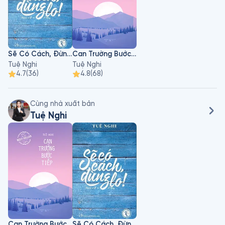
Nhiều năm liền là đại sứ giáo dục trong các hoạt động tìm 
kiếm và phát triển tài năng trẻ của Liên hiệp các tổ chức 
Unesco Việt Nam. Ngồi ghế giám khảo các cuộc thi khởi 
nghiệp, trở thành đại sứ của những dự án cộng đồng trong 
Sẽ Có Cách, Đừng Lo!
Can Trường Bước Tiếp
nước và quốc tế.
Tuệ Nghi
Tuệ Nghi
4.7
(
36
)
4.8
(
68
)
Cùng nhà xuất bản
Tuệ Nghi
Can Trường Bước Tiếp
Sẽ Có Cách, Đừng Lo!