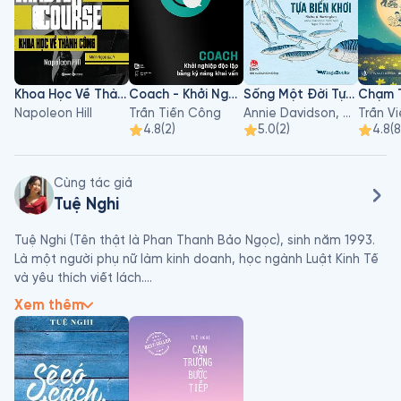
Khoa Học Về Thành Công
Coach - Khởi Nghiệp Độc Lập Bằng Kỹ Năng Khai Vấn
Sống Một Đời Tựa Biển Khơi
Chạm 
Napoleon Hill
Trần Tiến Công
Annie Davidson, Richard Harrington
Trần V
4.8
(
2
)
5.0
(
2
)
4.8
(
8
Cùng tác giả
Tuệ Nghi
Tuệ Nghi (Tên thật là Phan Thanh Bảo Ngọc), sinh năm 1993. 
Là một người phụ nữ làm kinh doanh, học ngành Luật Kinh Tế 
và yêu thích viết lách.

Xem thêm
Hiện là Chủ tịch kiêm tổng giám đốc điều hành Tập đoàn TN 
Holdings, Pacific Empire Fund. Hoạt động đa ngành trong các 
lĩnh vực: Quản lý quỹ đầu tư và phát triển chiến lược, khách 
sạn, các thương hiệu chăm sóc cá nhân, thời trang, xuất bản 
sách…
