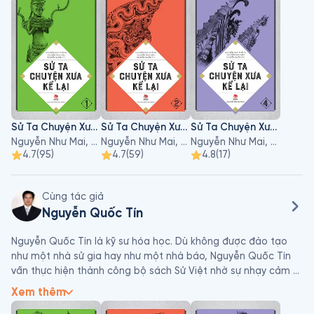
sáng lập báo Hoa Học Trò, Thư ký tòa soạn báo Sinh viên Việt 
Nam. Hiện nay ông đang sống ở Hà Nội.
Sử Ta Chuyện Xưa Kể Lại - Tập 1
Sử Ta Chuyện Xưa Kể Lại - Tập 2
Sử Ta Chuyện Xưa Kể Lại - Tập 4
Nguyễn Như Mai, Nguyễn Quốc Tín, Nguyễn Huy Thắng
Nguyễn Như Mai, Nguyễn Quốc Tín, Nguyễn Huy Thắng
Nguyễn Như Mai, Nguyễn Quốc Tín, Nguyễn Huy Thắng
4.7
(
95
)
4.7
(
59
)
4.8
(
17
)
Cùng tác giả
Nguyễn Quốc Tín
Nguyễn Quốc Tín là kỹ sư hóa học. Dù không được đào tạo 
như một nhà sử gia hay như một nhà báo, Nguyễn Quốc Tín 
vấn thực hiện thành công bộ sách Sử Việt nhờ sự nhạy cảm 
của một người yêu mến sách và một người yêu thích lịch sử.
Xem thêm