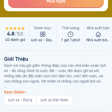
Mua ngay
Danh mục
Thời lượng
Nhà xuất bản
4.8
/5.0
40
đánh giá
Lịch sử - Địa lý
7 giờ 1 phút
Nhà xuất bản Kim Đồng
Giới Thiệu
Sách nói này gửi gắm thông điệp của các nhà biên soạn: lịch 
sử - đó cũng chính là cuộc đời - cuộc đời được ghi lại với 
những dấu ấn đặc biệt của một dân tộc, một đất nước, và 
của những con người, tất nhiên là những con người lịch sử. 

Không giống như một thao tác phác thảo lại lịch sử như vẫn 
Xem thêm
thấy, bộ sách  Sử ta - Chuyện xưa kể lại còn đem tới những 
Lịch sử - Địa lý
Lịch sử Việt Nam
rung động đầy cảm xúc nơi người đọc: lòng tự hào truyền 
thống vinh quang của tổ tiên, sự ngưỡng mộ những bậc vĩ 