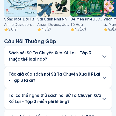
Sống Một Đời Tựa Biển Khơi
Sải Cánh Như Những Chú Chim
Dế Mèn Phiêu Lưu Ký
Annie Davidson, Richard Harrington
Alison Davies, John James Audubon
Tô Hoài
5.0
(
2
)
4.5
(
2
)
4.7
(
37
)
4.8
(
3
Câu Hỏi Thường Gặp
Sách nói Sử Ta Chuyện Xưa Kể Lại - Tập 3
thuộc thể loại nào?
Tác giả của sách nói Sử Ta Chuyện Xưa Kể Lại
- Tập 3 là ai?
Tôi có thể nghe thử sách nói Sử Ta Chuyện Xưa
Kể Lại - Tập 3 miễn phí không?