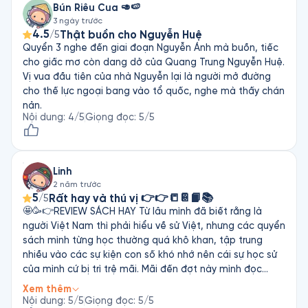
Bún Riêu Cua 🥑🍉
3 ngày trước
4.5
Thật buồn cho Nguyễn Huệ
/5
Quyển 3 nghe đến giai đoạn Nguyễn Ánh mà buồn, tiếc
cho giấc mơ còn dang dở của Quang Trung Nguyễn Huệ.
Vị vua đầu tiên của nhà Nguyễn lại là người mở đường
cho thế lực ngoại bang vào tổ quốc, nghe mà thấy chán
nản.
Nội dung
:
4
/5
Giọng đọc
:
5
/5
Linh
2 năm trước
5
Rất hay và thú vị 👉👉📒📔📙📚
/5
🤩🥳👉REVIEW SÁCH HAY Từ lâu mình đã biết rằng là
người Việt Nam thì phải hiểu về sử Việt, nhưng các quyển
sách mình từng học thường quá khô khan, tập trung
nhiều vào các sự kiện con số khó nhớ nên cái sự học sử
của mình cứ bị trì trệ mãi. Mãi đến đợt này mình đọc
được bộ sử có tên “Sử ta chuyện xưa kể lại” , quyển sách
Xem thêm
này thông qua các câu chuyện thú vị về những nhân vật
Nội dung
:
5
/5
Giọng đọc
:
5
/5