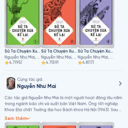
Sử Ta Chuyện Xưa Kể Lại - Tập 1
Sử Ta Chuyện Xưa Kể Lại - Tập 2
Sử Ta Chuyện Xưa Kể Lại - Tập 4
Nguyễn Như Mai, Nguyễn Quốc Tín, Nguyễn Huy Thắng
Nguyễn Như Mai, Nguyễn Quốc Tín, Nguyễn Huy Thắng
Nguyễn Như Mai, Nguyễn Quốc Tín, Nguyễn Huy Thắng
4.7
(
95
)
4.7
(
59
)
4.8
(
17
)
Cùng tác giả
Nguyễn Như Mai
Các tác giả Nguyễn Như Mai là một người hoạt động lâu năm 
trong ngành báo chí và xuất bản Việt Nam. Ông tốt nghiệp 
Khoa Địa chất Trường đại học Bách khoa Hà Nội (1963). Sau 
đó, ông trở thành trưởng ban biên tập Nhà xuất bản Khoa 
Xem thêm
học và Kỹ thuật. Sự nghiệp của ông tiếp tục khi Nguyễn Như 
Mai chuyển sang làm báo Thiếu niên Tiền phong, tham gia 