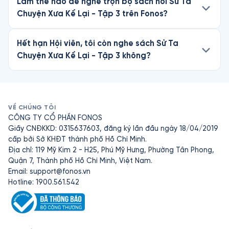
Làm thế nào để nghe trọn bộ sách nói Sử Ta
Chuyện Xưa Kể Lại - Tập 3 trên Fonos?
Hết hạn Hội viên, tôi còn nghe sách Sử Ta
Chuyện Xưa Kể Lại - Tập 3 không?
VỀ CHÚNG TÔI
CÔNG TY CỔ PHẦN FONOS
Giấy CNĐKKD: 0315637603, đăng ký lần đầu ngày 18/04/2019
cấp bởi Sở KHĐT thành phố Hồ Chí Minh.
Địa chỉ: 119 Mỹ Kim 2 - H25, Phú Mỹ Hưng, Phường Tân Phong,
Quận 7, Thành phố Hồ Chí Minh, Việt Nam.
Email:
support@fonos.vn
Hotline: 1900.561.542