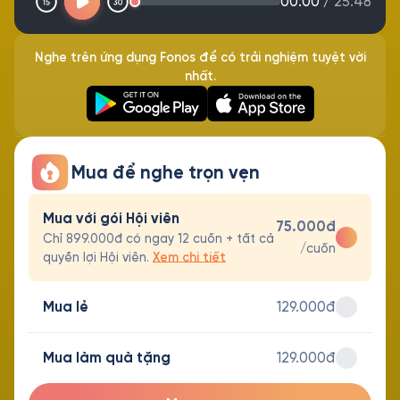
00:00
/
25:48
Nghe trên ứng dụng Fonos để có trải nghiệm tuyệt vời
nhất.
Mua để nghe trọn vẹn
Mua với gói Hội viên
75.000đ
Chỉ 899.000đ có ngay 12 cuốn + tất cả
/cuốn
quyền lợi Hội viên.
Xem chi tiết
Mua lẻ
129.000đ
Mua làm quà tặng
129.000đ