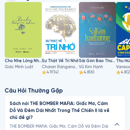
nghiên cứu lý thuyết, học thuật, đặc biệt là trong lĩnh vực xã 
hội học, tâm lý học, và tâm lý học xã hội. Gladwell được trao 
cho Huân chương Canada - Huân chương cao quý thứ hai của 
Canada vào ngày 30 tháng 6 năm 2011.
Cho Nhẹ Lòng Nhau
Sự Thật Về Trí Nhớ
Sài Gòn Bao Thương
Thu Hú
Giác Minh Luật
Charan Ranganath, PHD
Vũ Kim Hạnh
4.9
(
14
)
4.8
(
6
)
4.8
(
2
Câu Hỏi Thường Gặp
Sách nói THE BOMBER MAFIA: Giấc Mơ, Cám
Dỗ Và Đêm Dài Nhất Trong Thế Chiến II là về
chủ đề gì?
THE BOMBER MAFIA: Giấc Mơ, Cám Dỗ Và Đêm Dài