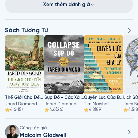
Xem thêm đánh giá
Sách Tương Tự
Thế Giới Cho Đến Ngày Hôm Qua
Sụp Đổ - Các Xã Hội Đã Thất Bại Hay Thành Công Như Thế Nào?
Quyền Lực Của Địa Lý
Jared Diamond
Jared Diamond
Tim Marshall
Jerry B
4.6
(
15
)
4.6
(
26
)
4.8
(
89
)
4.5
(
8
Cùng tác giả
Malcolm Gladwell