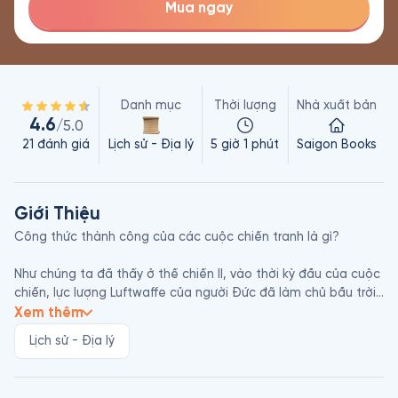
Mua ngay
Danh mục
Thời lượng
Nhà xuất bản
4.6
/5.0
21
đánh giá
Lịch sử - Địa lý
5 giờ 1 phút
Saigon Books
Giới Thiệu
Công thức thành công của các cuộc chiến tranh là gì?

Như chúng ta đã thấy ở thế chiến II, vào thời kỳ đầu của cuộc 
chiến, lực lượng Luftwaffe của người Đức đã làm chủ bầu trời 
Châu Âu, trong khi ở mặt trận Thái Bình Dương, các chiến đấu 
Xem thêm
cơ Zero của Nhật Bản vượt trội về mặt công nghệ cũng như 
Lịch sử - Địa lý
tính cơ động. Nhưng khi cuộc chiến đến hồi kết, những chiếc 
Zero lừng danh ấy đã bị áp đảo về mặt số lượng và công 
nghệ đến nỗi chúng chỉ còn được dùng để lao thẳng vào tàu 