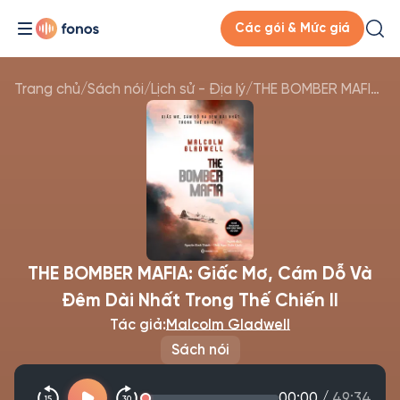
Các gói & Mức giá
Trang chủ
/
Sách nói
/
Lịch sử - Địa lý
/
THE BOMBER MAFIA: Giấc Mơ, Cám Dỗ Và Đêm Dài Nhất Trong Thế Chiến II
THE BOMBER MAFIA: Giấc Mơ, Cám Dỗ Và
Đêm Dài Nhất Trong Thế Chiến II
Tác giả:
Malcolm Gladwell
Sách nói
00:00
/
49:34