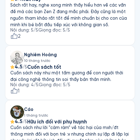
Sách rất hay, nghe xong mình thấy hiểu hơn về các vấn
đề mà các bạn Zen Z đang mắc phải. Đây cũng là một
nguồn tham khảo rất tốt để mình chuẩn bị cho con của
mình khi bé bắt đầu tiếp xúc với không gian số.
Nội dung
:
5
/5
Giọng đọc
:
5
/5
2
Nghiêm Hoàng
10 tháng trước
4.5
Cuốn sách tốt
/5
Cuốn sách này như một tấm gương để con người thời
đại công nghệ thông tin soi thấy bản thân mình.
Nội dung
:
4
/5
Giọng đọc
:
5
/5
1
Cáo
1 tháng trước
4.5
Hữu ích đối với phụ huynh
/5
Cuốn sách như lời "càm ràm" về tác hại của mxh/đt
thông minh đối với bọn trẻ :v nhưng chính sự lặp đi lặp lại