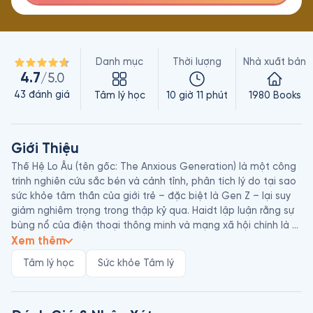
Danh mục
Thời lượng
Nhà xuất bản
4.7
/5.0
43
đánh giá
Tâm lý học
10 giờ 11 phút
1980 Books
Giới Thiệu
Thế Hệ Lo Âu (tên gốc: The Anxious Generation) là một công 
trình nghiên cứu sắc bén và cảnh tỉnh, phân tích lý do tại sao 
sức khỏe tâm thần của giới trẻ – đặc biệt là Gen Z – lại suy 
giảm nghiêm trọng trong thập kỷ qua. Haidt lập luận rằng sự 
bùng nổ của điện thoại thông minh và mạng xã hội chính là 
nguyên nhân trung tâm tạo ra “thế hệ lo âu”, bắt đầu từ năm 
Xem thêm
2012 trở đi. Ông gọi đó là “cuộc tái cấu trúc tuổi thơ vĩ đại” 
Tâm lý học
Sức khỏe Tâm lý
(The Great Rewiring of Childhood) – khi thời thơ ấu chuyển từ 
thế giới thực (với vui chơi ngoài trời, giao tiếp trực tiếp, thử 
thách cá nhân) sang thế giới kỹ thuật số đầy so sánh, giám 