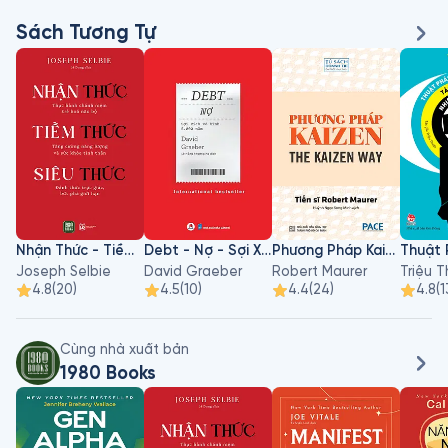
Sách Tương Tự
Nhận Thức - Tiềm Thức - Siêu Thức
Debt - Nợ - Sợi Xích Vô Hình 5000 Năm
Phương Pháp Kaizen
Joseph Selbie
David Graeber
Robert Maurer
Triệu 
4.8
(
20
)
4.5
(
10
)
4.4
(
24
)
4.8
(
1
Cùng nhà xuất bản
1980 Books