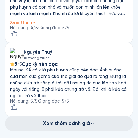
như vậy lại rất hữu ích đối với quyết tâm của những bậc
phụ huynh có con nhỏ và muốn con mình lớn lên khỏe
mạnh và lành mạnh. Khá nhiều lời khuyên thiết thực và
dễ tiếp cận đối với nhóm đối tượng trên. Nhưng sẽ không
Xem thêm
cần thiết lắm với tư cách 1 người độc thân như mình :v vì
Nội dung
:
4
/5
Giọng đọc
:
5
/5
ngoài một ít kiến thức đơn giản, dẫn chứng thí nghiệm
có thống kê và các bài test rải rác thì không có quá
nhiều nội dung liên quan đến cuộc sống thường nhật. Dù
Nguyễn Thuý
vậy vẫn là 1 cuốn sách khuyến nghị nên đọc đối với các
10 tháng trước
bậc phụ huynh có con dưới 16t. Giọng đọc phù hợp, rõ
5
Cực kỳ nên đọc
/5
ràng.
Mọi ng. Kể cả k là phụ huynh cũng nên đọc. Ảnh hưởng
của mxh của game của thế giới ảo quá rõ ràng. Đúng là
những đứa trẻ sống ở trái đất nhưng đc đưa lên sao hoả
ngày vài tiếng :(( phải kéo chúng trở về. Đôi khi là kéo cả
ng lớn trở về thoii
Nội dung
:
5
/5
Giọng đọc
:
5
/5
Xem thêm đánh giá