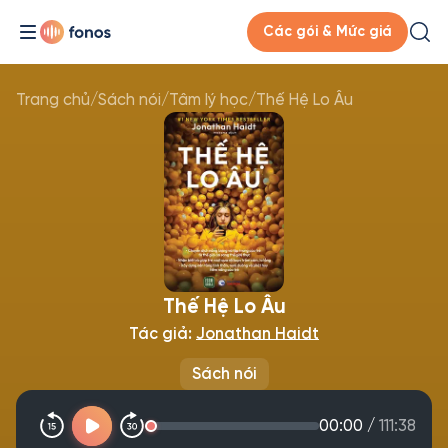
Các gói & Mức giá
Trang chủ
/
Sách nói
/
Tâm lý học
/
Thế Hệ Lo Âu
Thế Hệ Lo Âu
Tác giả:
Jonathan Haidt
Sách nói
00:00
/
111:38