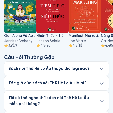
Gen Alpha Và Áp Lực Thành Tích
Nhận Thức - Tiềm Thức - Siêu Thức
Manifest Marketing
Jennifer Breheny Wallace
Joseph Selbie
Joe Vitale
Cal Ne
3.9
(
7
)
4.8
(
20
)
4.5
(
11
)
4.4
(
Câu Hỏi Thường Gặp
Sách nói Thế Hệ Lo Âu thuộc thể loại nào?
Tác giả của sách nói Thế Hệ Lo Âu là ai?
Tôi có thể nghe thử sách nói Thế Hệ Lo Âu
miễn phí không?