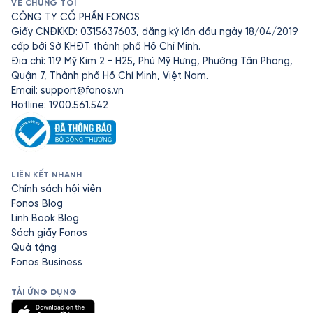
VỀ CHÚNG TÔI
CÔNG TY CỔ PHẦN FONOS
Giấy CNĐKKD: 0315637603, đăng ký lần đầu ngày 18/04/2019
cấp bởi Sở KHĐT thành phố Hồ Chí Minh.
Địa chỉ: 119 Mỹ Kim 2 - H25, Phú Mỹ Hưng, Phường Tân Phong,
Quận 7, Thành phố Hồ Chí Minh, Việt Nam.
Email:
support@fonos.vn
Hotline: 1900.561.542
LIÊN KẾT NHANH
Chính sách hội viên
Fonos Blog
Linh Book Blog
Sách giấy Fonos
Quà tặng
Fonos Business
TẢI ỨNG DỤNG