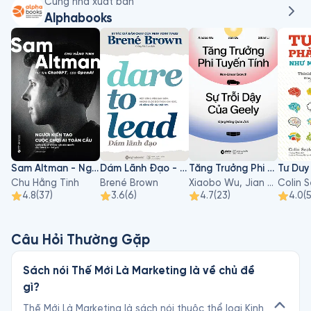
Cùng nhà xuất bản
Alphabooks
Sam Altman - Người Kiến Tạo Cuộc Chơi AI Toàn Cầu
Dám Lãnh Đạo - Dare To Lead
Tăng Trưởng Phi Tuyến Tính - Sự Trỗi Dậy Của Geely
Chu Hằng Tinh
Brené Brown
Xiaobo Wu, Jian Du, Sihan Li
Colin 
4.8
(
37
)
3.6
(
6
)
4.7
(
23
)
4.0
(
Câu Hỏi Thường Gặp
Sách nói Thế Mới Là Marketing là về chủ đề
gì?
Thế Mới Là Marketing là sách nói thuộc thể loại Kinh