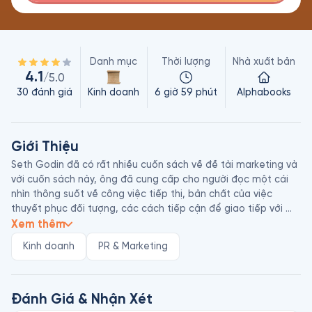
Danh mục
Thời lượng
Nhà xuất bản
4.1
/5.0
30
đánh giá
Kinh doanh
6 giờ 59 phút
Alphabooks
Giới Thiệu
Seth Godin đã có rất nhiều cuốn sách về đề tài marketing và 
với cuốn sách này, ​​ông đã cung cấp cho người đọc một cái 
nhìn thông suốt về công việc tiếp thị, bản chất của việc 
thuyết phục đối tượng, các cách tiếp cận để giao tiếp với 
khách hàng tiềm năng và nhiều góc nhìn thú vị khác. Bên 
Xem thêm
cạnh đó, tác giả cũng đưa ra phân tích qua những case study 
Kinh doanh
PR & Marketing
thực tế về các chiến dịch thành công, thất bại của các tổ 
chức lớn trên thế giới, hoặc chính ông đã trải qua. 

Dù dịch vụ hay sản phẩm của bạn là gì đi nữa, thì cuốn sách 
Đánh Giá & Nhận Xét
này sẽ chỉ cho bạn cách tô điểm “diện mạo” sao cho thật 