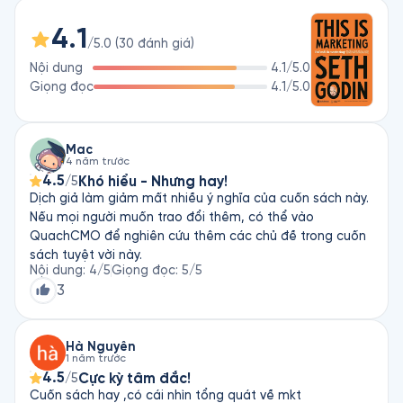
hấp dẫn, từ đó thu hút được những khách hàng tiềm năng 
4.1
mong muốn nhất. Seth đã kết hợp tài tình tầm nhìn, quan sát 
/5.0
(
30
đánh giá
)
và những ví dụ đáng nhớ để chỉ cho bạn: 

Nội dung
4.1
/5.0
Gây dựng chữ tín và thiện cảm với khách hàng mục tiêu

Giọng đọc
4.1
/5.0
Làm chủ nghệ thuật định vị - xác định cả khách hàng mục 
tiêu cũng như khách hàng không phải mục tiêu

Tìm ra cách tốt nhất để đạt được các mục tiêu marketing: 
giúp người khác trở thành phiên bản họ mong muốn 

Mac
4 năm trước
Tại sao những phương pháp quảng cáo, marketing và quảng 
4.5
Khó hiểu - Nhưng hay!
/5
bá thương hiệu không còn hiệu quả

Dịch giả làm giảm mất nhiều ý nghĩa của cuốn sách này.
Vai trò quan trọng của áp lực trước bất cứ quyết định mua 
Nếu mọi người muốn trao đổi thêm, có thể vào
hay không mua hàng
QuachCMO để nghiên cứu thêm các chủ đề trong cuốn
sách tuyệt vời này.
Nội dung
:
4
/5
Giọng đọc
:
5
/5
3
Hà Nguyễn
1 năm trước
4.5
Cực kỳ tâm đắc!
/5
Cuốn sách hay ,có cái nhìn tổng quát về mkt