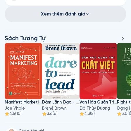
Xem thêm đánh giá
Sách Tương Tự
Manifest Marketing
Dám Lãnh Đạo - Dare To Lead
Văn Hóa Quản Trị Chất Việt
Joe Vitale
Brené Brown
Đỗ Thùy Dương
Đặng H
4.5
(
10
)
3.6
(
6
)
4.3
(
5
)
3.0
(
1