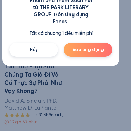
Khám phá thêm Sách nói
từ THE PARK LITERARY
GROUP trên ứng dụng
Fonos.
Tất cả chương 1 đều miễn phí
Hủy
Vào ứng dụng
Tuổi Thọ - Tại Sao
Chúng Ta Già Đi Và
Có Thực Sự Phải Như
Vậy Không?
David A. Sinclair, PhD,
Matthew D. LaPlante
(
81
Nhận xét
)
13 giờ 47 phút