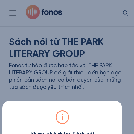
Sách nói từ THE PARK
LITERARY GROUP
Fonos tự hào được hợp tác với THE PARK
LITERARY GROUP để giới thiệu đến bạn đọc
phiên bản sách nói có bản quyền của những
tựa sách được yêu thích nhất