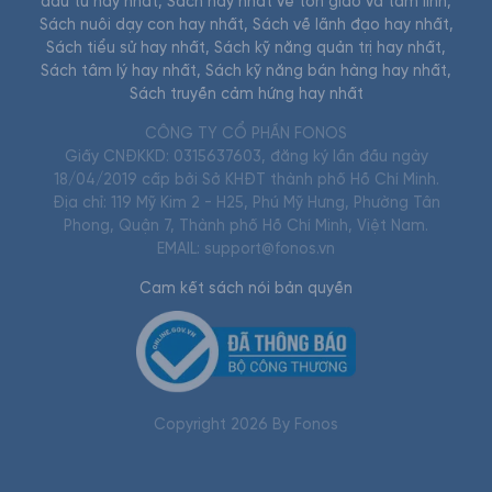
đầu tư hay nhất
,
Sách hay nhất về tôn giáo và tâm linh
,
Sách nuôi dạy con hay nhất
,
Sách về lãnh đạo hay nhất
,
Sách tiểu sử hay nhất
,
Sách kỹ năng quản trị hay nhất
,
Sách tâm lý hay nhất
,
Sách kỹ năng bán hàng hay nhất
,
Sách truyền cảm hứng hay nhất
CÔNG TY CỔ PHẦN FONOS
Giấy CNĐKKD: 0315637603, đăng ký lần đầu ngày
18/04/2019 cấp bởi Sở KHĐT thành phố Hồ Chí Minh.
Địa chỉ: 119 Mỹ Kim 2 - H25, Phú Mỹ Hưng, Phường Tân
Phong, Quận 7, Thành phố Hồ Chí Minh, Việt Nam.
EMAIL: support@fonos.vn
Cam kết sách nói bản quyền
Copyright
2026
By Fonos