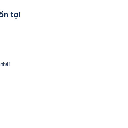
ồn tại
nhé!