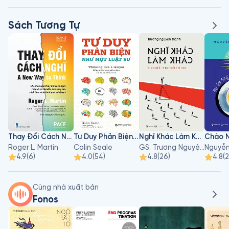
Sách Tương Tự
Thay Đổi Cách Nghĩ
Tư Duy Phản Biện Như Một Luật Sư
Nghĩ Khác Làm Khác - Bí Quyết Thay Đổi Tư Duy
Roger L. Martin
Colin Seale
GS. Trương Nguyện Thành
4.9
(
6
)
4.0
(
54
)
4.8
(
26
)
4.8
(
2
Cùng nhà xuất bản
Fonos