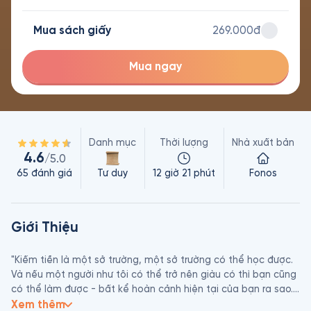
Mua sách giấy
269.000đ
Mua ngay
Danh mục
Thời lượng
Nhà xuất bản
4.6
/5.0
65
đánh giá
Tư duy
12 giờ 21 phút
Fonos
Giới Thiệu
"Kiếm tiền là một sở trường, một sở trường có thể học được. 
Và nếu một người như tôi có thể trở nên giàu có thì bạn cũng 
có thể làm được - bất kể hoàn cảnh hiện tại của bạn ra sao. 
Đây là cách tôi đã làm và những gì tôi đã học được trong quá 
Xem thêm