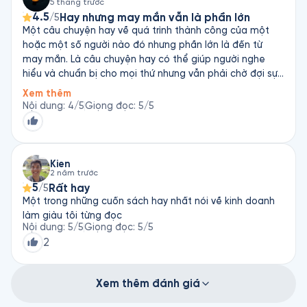
5 tháng trước
4.5
Hay nhưng may mắn vẫn là phần lớn
/5
Một câu chuyện hay về quá trình thành công của một
hoặc một số người nào đó nhưng phần lớn là đến từ
may mắn. Là câu chuyện hay có thể giúp người nghe
hiểu và chuẩn bị cho mọi thứ nhưng vẫn phải chờ đợi sự
may mắn của riêng mình.
Xem thêm
Nội dung
:
4
/5
Giọng đọc
:
5
/5
Kien
2 năm trước
5
Rất hay
/5
Một trong những cuốn sách hay nhất nói về kinh doanh
làm giàu tôi từng đọc
Nội dung
:
5
/5
Giọng đọc
:
5
/5
2
Xem thêm đánh giá