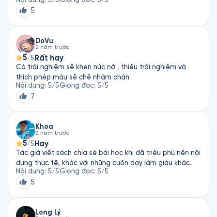
có quyết tâm làm giàu và sẵn sàng chấp nhận rủi ro
5
(không phải ai cũng làm được). Cuối cùng, ấn tượng
nhất: giàu có là phải đánh đổi, không có gì tự nhiên, may
mắn cả! Đa số người giàu mà tác giả biết không hạnh
DoVu
2 năm trước
phúc!
5
Rất hay
/5
Có trải nghiệm sẽ khen nức nở , thiếu trải nghiệm và
thích phép màu sẽ chê nhàm chán.
Nội dung
:
5
/5
Giọng đọc
:
5
/5
7
Khoa
2 năm trước
5
Hay
/5
Tác giả viết sách chia sẻ bài học khi đã triệu phú nên nội
dung thực tế, khác với những cuốn dạy làm giàu khác.
Nội dung
:
5
/5
Giọng đọc
:
5
/5
5
Long Lý