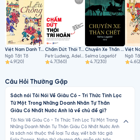
Việt Nam Danh Tác: Lều Chõng
Chấm Dứt Thói Trì Hoãn
Chuyến Xe Thần Chết
Ngô Tất Tố
Petr Ludwig, Adela Schicker
Selma Lagerlöf
Ngô Tấ
4.9
(
20
)
4.7
(
360
)
4.7
(
230
)
4.6
(
2
Câu Hỏi Thường Gặp
Sách nói Tôi Nói Về Giàu Có - Tri Thức Tinh Lọc
Từ Một Trong Những Doanh Nhân Tự Thân
Giàu Có Nhất Nước Anh là về chủ đề gì?
Tôi Nói Về Giàu Có - Tri Thức Tinh Lọc Từ Một Trong
Những Doanh Nhân Tự Thân Giàu Có Nhất Nước Anh
là sách nói thuộc thể loại Tư duy, viết bởi tác giả
Felix Dennis. Nghe thử chương đầu miễn phí trên