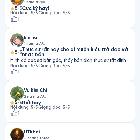
1 năm trước
5
Cực kỳ hay!
/5
Nội dung
:
5
/5
Giọng đọc
:
5
/5
1
Emma
1 năm trước
Thực sự rất hay cho ai muốn hiểu trà đạo và
5
/5
nhật bản
Mình đã đọc sơ bản gốc, thấy bản dịch thực sự rất đỉnh
Nội dung
:
5
/5
Giọng đọc
:
5
/5
1
Vu Kim Chi
2 năm trước
5
Rất hay
/5
Nội dung
:
5
/5
Giọng đọc
:
5
/5
1
HTKhai
4 tháng trước