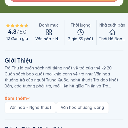
Danh mục
Thời lượng
Nhà xuất bản
4.8
/5.0
12
đánh giá
Văn hóa - Nghệ thuật
2 giờ 35 phút
Thái Hà Books
Giới Thiệu
Trà Thư là cuốn sách nổi tiếng nhất về trà của thế kỷ 20. 
Cuốn sách bao quát mọi khía cạnh về trà như: Văn hoá 
thưởng trà của người Trung Quốc, nghệ thuật Trà đạo Nhật 
Bản, các trường phái trà, mối liên hệ giữa Thiền và Trà...

Trà thư được Okakura Kakuzo viết bằng tiếng Anh với tâm thế 
Xem thêm
của một học giả tự hào về văn hóa truyền thống nhưng 
Văn hóa - Nghệ thuật
Văn hóa phương Đông
hướng tới sự kết nối với thế giới. Tác giả  tìm thấy hy vọng về 
sự hiểu biết lẫn nhau trên toàn cầu trong trà. Trà là chén của 
nhân gian. Người dân Châu Âu và Châu Mỹ cũng yêu thích trà 