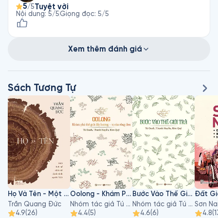
5
Tuyệt vời
/5
Nội dung
:
5
/5
Giọng đọc
:
5
/5
Xem thêm đánh giá
Sách Tương Tự
Họ Và Tên - Một Lịch Sử Nhìn Từ Danh Tính Người Việt
Oolong - Khám Phá Thế Giới Đầy Hương, Vị Của Rồng Đen
Bước Vào Thế Giới Trà
Trần Quang Đức
Nhóm tác giả Tú Oanh, Thanh Huyền, Kim Quý
Nhóm tác giả Tú Oanh, Thanh Huyền, Kim Quý
Sơn N
4.9
(
26
)
4.4
(
5
)
4.6
(
6
)
4.8
(
1