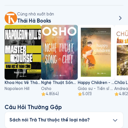
Cùng nhà xuất bản
Thái Hà Books
Khoa Học Về Thành Công
Nghệ Thuật Sống Và Chết
Happy Children - Hiểu Về Sự Phát Triển Của Trẻ Để Nuôi Dạy Con An Lạc Và Hạnh Phúc
Napoleon Hill
Osho
Giáo sư - Tiến sĩ Hà Vĩnh Thọ
Andrea
4.8
(
64
)
5.0
(
1
)
4.8
(
Câu Hỏi Thường Gặp
Sách nói Trà Thư thuộc thể loại nào?