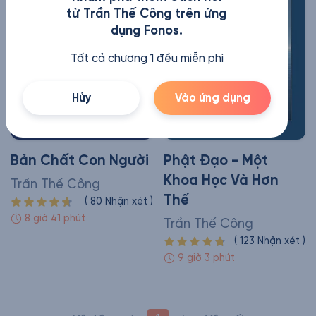
từ Trần Thế Công trên ứng
dụng Fonos.
Tất cả chương 1 đều miễn phí
Hủy
Vào ứng dụng
Bản Chất Con Người
Phật Đạo - Một
Khoa Học Và Hơn
Trần Thế Công
Thế
(
80
Nhận xét
)
8 giờ 41 phút
Trần Thế Công
(
123
Nhận xét
)
9 giờ 3 phút