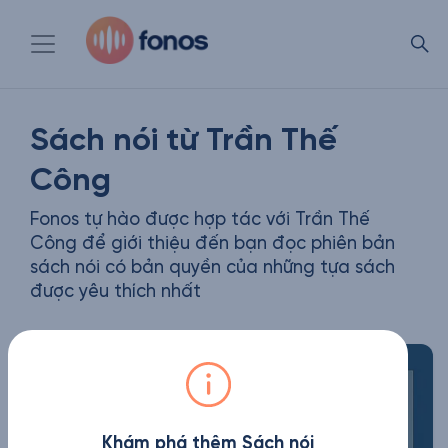
Sách nói từ Trần Thế
Công
Fonos tự hào được hợp tác với Trần Thế
Công để giới thiệu đến bạn đọc phiên bản
sách nói có bản quyền của những tựa sách
được yêu thích nhất
Khám phá thêm Sách nói