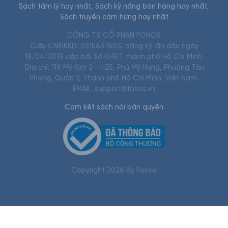
Sách tâm lý hay nhất
,
Sách kỹ năng bán hàng hay nhất
,
Sách truyền cảm hứng hay nhất
CÔNG TY CỔ PHẦN FONOS
Giấy CNĐKKD: 0315637603, đăng ký lần đầu ngày
18/04/2019 cấp bởi Sở KHĐT thành phố Hồ Chí Minh.
Địa chỉ: 119 Mỹ Kim 2 - H25, Phú Mỹ Hưng, Phường Tân
Phong, Quận 7, Thành phố Hồ Chí Minh, Việt Nam.
EMAIL: support@fonos.vn
Cam kết sách nói bản quyền
Copyright
2026
By Fonos