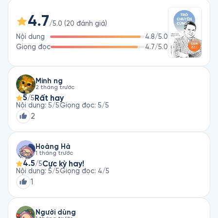
biện.

4.7
/5.0
(
20
đánh giá
)
Xuyên suốt tác phẩm, Chuyên gia Trần Sĩ Chương nhấn mạnh 
Nội dung
4.8
/5.0
rằng Gen Z đang sống trong một thời kỳ có nhiều cơ hội 
Giọng đọc
4.7
/5.0
nhưng cũng đầy bất định, nơi khả năng thích ứng, tự học và 
giữ được bản sắc cá nhân trở nên quan trọng hơn việc chạy 
theo những khuôn mẫu thành công sẵn có. Cuốn sách truyền 
tải thông điệp rằng người trẻ cần xây dựng nền tảng tri thức, 
Minh ng
2 tháng trước
hiểu biết xã hội và tinh thần trách nhiệm với cộng đồng, đồng 
5
Rất hay
/5
thời học cách đối thoại với khác biệt thay vì chỉ tìm kiếm sự 
Nội dung
:
5
/5
Giọng đọc
:
5
/5
đồng thuận. Với lối viết giàu tính quan sát và mang tinh thần 
2
khai mở, tác phẩm hướng đến việc giúp Gen Z nhìn rõ hơn vị 
trí của mình trong thế giới hiện đại và chủ động định hình con 
đường phát triển lâu dài cho bản thân.
Hoàng Hà
1 tháng trước
4.5
Cực kỳ hay!
/5
Nội dung
:
5
/5
Giọng đọc
:
4
/5
1
Người dùng