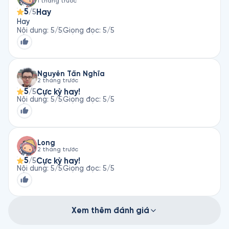
1 tháng trước
5
Hay
/5
Hay
Nội dung
:
5
/5
Giọng đọc
:
5
/5
Nguyễn Tấn Nghĩa
2 tháng trước
5
Cực kỳ hay!
/5
Nội dung
:
5
/5
Giọng đọc
:
5
/5
Long
2 tháng trước
5
Cực kỳ hay!
/5
Nội dung
:
5
/5
Giọng đọc
:
5
/5
Xem thêm đánh giá