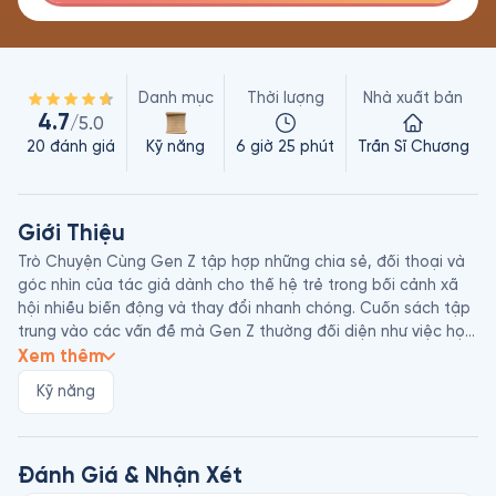
Danh mục
Thời lượng
Nhà xuất bản
4.7
/5.0
20
đánh giá
Kỹ năng
6 giờ 25 phút
Trần Sĩ Chương
Giới Thiệu
Trò Chuyện Cùng Gen Z tập hợp những chia sẻ, đối thoại và 
góc nhìn của tác giả dành cho thế hệ trẻ trong bối cảnh xã 
hội nhiều biến động và thay đổi nhanh chóng. Cuốn sách tập 
trung vào các vấn đề mà Gen Z thường đối diện như việc học, 
lựa chọn nghề nghiệp, tư duy độc lập, áp lực thành công, kỹ 
Xem thêm
năng thích nghi và cách xây dựng giá trị cá nhân trong thời 
Kỹ năng
đại số. Thay vì đưa ra những công thức thành công cứng 
nhắc, tác giả sử dụng cách trò chuyện gần gũi để phân tích 
những chuyển dịch của giáo dục, kinh tế và môi trường làm 
việc hiện đại, từ đó khuyến khích người trẻ hiểu rõ bản thân, 
Đánh Giá & Nhận Xét
rèn luyện năng lực học hỏi liên tục và phát triển tư duy phản 