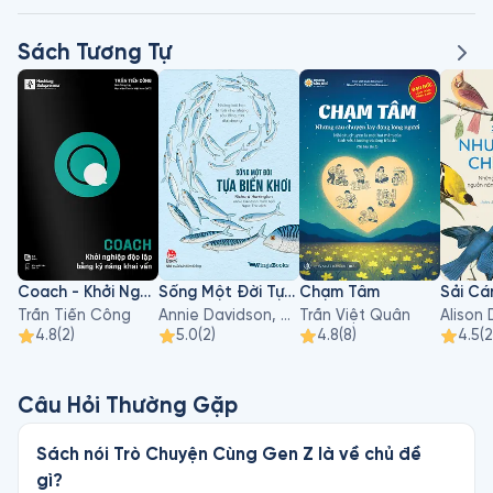
Sách Tương Tự
Coach - Khởi Nghiệp Độc Lập Bằng Kỹ Năng Khai Vấn
Sống Một Đời Tựa Biển Khơi
Chạm Tâm
Trần Tiến Công
Annie Davidson, Richard Harrington
Trần Việt Quân
4.8
(
2
)
5.0
(
2
)
4.8
(
8
)
4.5
(
2
Câu Hỏi Thường Gặp
Sách nói Trò Chuyện Cùng Gen Z là về chủ đề
gì?