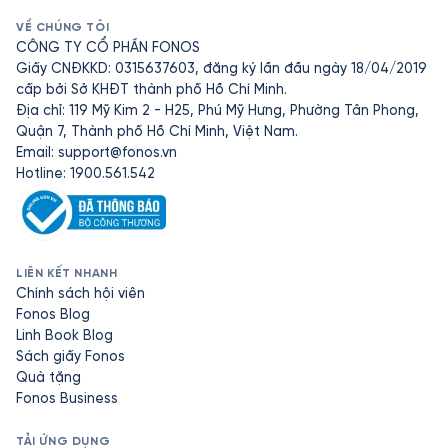
VỀ CHÚNG TÔI
CÔNG TY CỔ PHẦN FONOS
Giấy CNĐKKD: 0315637603, đăng ký lần đầu ngày 18/04/2019
cấp bởi Sở KHĐT thành phố Hồ Chí Minh.
Địa chỉ: 119 Mỹ Kim 2 - H25, Phú Mỹ Hưng, Phường Tân Phong,
Quận 7, Thành phố Hồ Chí Minh, Việt Nam.
Email:
support@fonos.vn
Hotline: 1900.561.542
LIÊN KẾT NHANH
Chính sách hội viên
Fonos Blog
Linh Book Blog
Sách giấy Fonos
Quà tặng
Fonos Business
TẢI ỨNG DỤNG