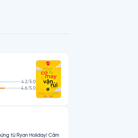
đường sẽ trở thành con 
từ John D. Rockefeller đến 
 qua những tình huống khó 
 cùng lại còn quan trọng hơn 
bạn biến những vấn đề ấy 
i hàng chục câu chuyện về 
4.2
/5.0
4.6
/5.0
hứng từ Ryan Holiday! Cảm