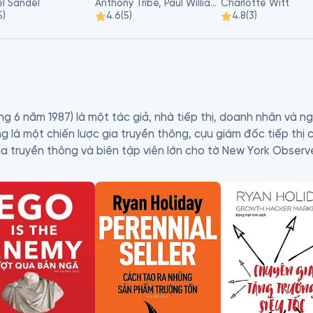
l Sandel
Anthony Tribe, Paul Williams, Alexander Wynne
Charlotte Witt
5
)
4.6
(
5
)
4.8
(
3
)
ng 6 năm 1987) là một tác giả, nhà tiếp thị, doanh nhân và ng
 là một chiến lược gia truyền thông, cựu giám đốc tiếp thị c
ia truyền thông và biên tập viên lớn cho tờ New York Observer
ủa ông: Hãy Tin Tôi, Tôi Đang Nói Dối : Lời Thú Tội Của Một 
nh. Cuốn sách cố gắng phơi bày những lỗ hổng trong hệ thốn
 của tác giả về chúng. Nó đã ra mắt trong danh sách bán chạ
ủa một số cuốn sách bán chạy nhất (best-seller) như The Obst
g, và Perennial Seller, cùng một số cuốn khác trong nhiều l