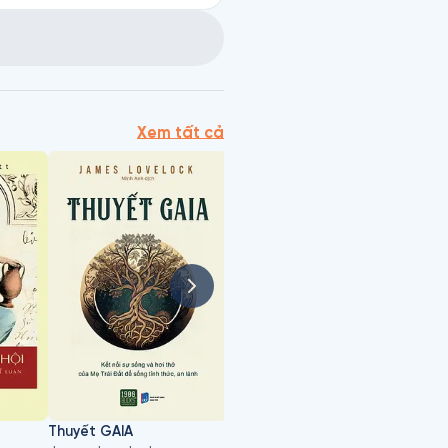
Xem tất cả
Thuyết GAIA
Hãy Là Nước: Triết Lý Sống Từ Huyền Thoại Võ Thuật Lý Tiểu Long