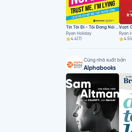
Tin Tôi Đi - Tôi Đang Nói Dối Đấy
Vượt 
Ryan Holiday
Ryan H
4.4
(
7
)
4.5
(
Cùng nhà xuất bản
Alphabooks