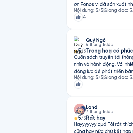
ơn Fonos vì đã sản xuất nh
Nội dung
:
5
/5
Giọng đọc
:
5
4
Quý Ngô
5 tháng trước
5
Trong hoạ có phúc
/5
Cuốn sách truyền tải thôn
nhìn và hành động. Với nhi
động lực để phát triển bản
Nội dung
:
5
/5
Giọng đọc
:
5
Land
7 tháng trước
5
Rất hay
/5
Hayyyyyyy quá Tôi rất thích nhaaaaa Tôi
cũng hay nữa chứ kết hợp ph