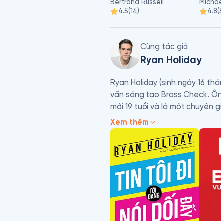
Bertrand Russell
Michae
4.5
(
14
)
4.8
(
Cùng tác giả
Ryan Holiday
Ryan Holiday (sinh ngày 16 thá
vấn sáng tạo Brass Check. Ông
mới 19 tuổi và là một chuyên g
Xem thêm
Vào 2012, cuốn sách đầu tiên c
Truyền Thông đã được phát hà
tại và lập danh mục khai thác
Journal. Ông còn là tác giả c
Enemy, Growth Hacker Marketin
được dịch sang 28 ngôn ngữ. 