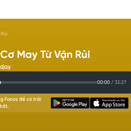
 Rủi
 Cơ May Từ Vận Rủi
iday
00:00
/
32:27
g Fonos để có trải
hất.