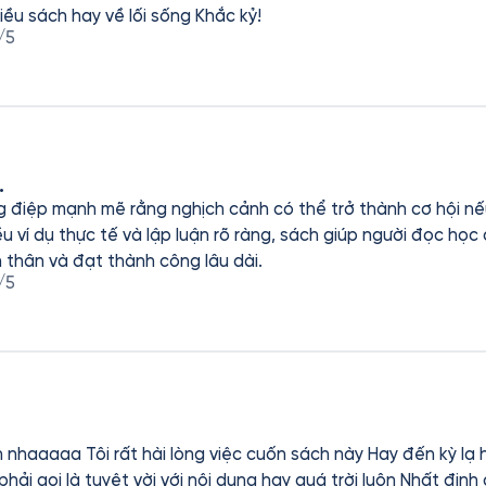
iều sách hay về lối sống Khắc kỷ!
/5
.
g điệp mạnh mẽ rằng nghịch cảnh có thể trở thành cơ hội nế
ều ví dụ thực tế và lập luận rõ ràng, sách giúp người đọc học
 thân và đạt thành công lâu dài.
/5
 rất hài lòng việc cuốn sách này Hay đến kỳ lạ hay quá đi à giọng đọc
ải gọi là tuyệt vời với nội dung hay quá trời luôn Nhất định 