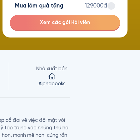
Mua làm quà tặng
129.000đ
Xem các gói Hội viên
Nhà xuất bản
Alphabooks
p cổ đại về việc đối mặt với 
kỷ tập trung vào những thứ họ 
t hơn, mạnh mẽ hơn, cứng rắn 