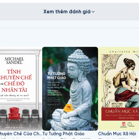
Xem thêm đánh giá
Tính Chuyên Chế Của Chế Độ Nhân Tài: Lợi Ích Chung Sẽ Ra Sao?
Tư Tưởng Phật Giáo
Chuẩn Mực Xã Hội