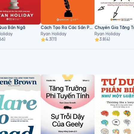
Qua Bản Ngã
Cách Tạo Ra Các Sản Phẩm Trường Tồn
oliday
Ryan Holiday
Ryan Holiday
66
)
4.3
(
11
)
3.8
(
4
)