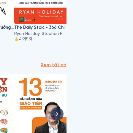
Chuyên Gia Tăng Trưởng Siêu Tốc
The Daily Stoic - 366 Chiêm Nghiệm Về Trí Tuệ Và Lòng Can Trường Cùng Nghệ Thuật Sống
Ryan Holiday, Stephen Hanselman
4.9
(
53
)
Xem tất cả