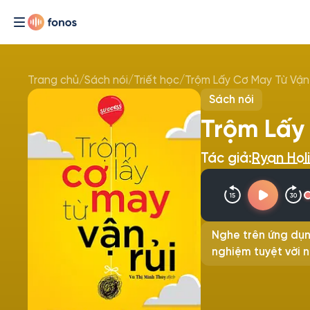
Trang chủ
/
Sách nói
/
Triết học
/
Trộm Lấy Cơ May Từ Vận
Sách nói
Trộm Lấy
Tác giả:
Ryan Hol
Nghe trên ứng dụn
nghiệm tuyệt vời n