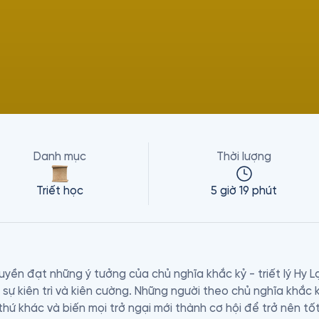
Danh mục
Thời lượng
Triết học
5 giờ 19 phút
yền đạt những ý tưởng của chủ nghĩa khắc kỷ - triết lý Hy Lạ
sự kiên trì và kiên cường. Những người theo chủ nghĩa khắc 
thứ khác và biến mọi trở ngại mới thành cơ hội để trở nên tố