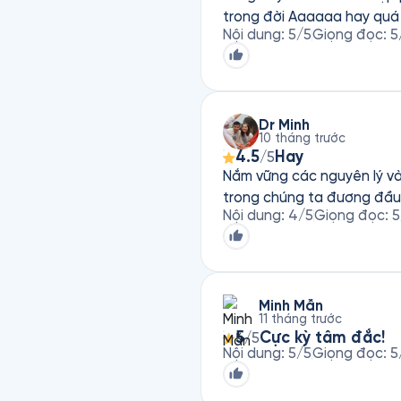
trong đời Aaaaaa hay quá
Nội dung
:
5
/5
Giọng đọc
:
5
Dr Minh
10 tháng trước
4.5
Hay
/5
Nắm vững các nguyên lý và
trong chúng ta đương đầu 
Nội dung
:
4
/5
Giọng đọc
:
5
Minh Mẫn
11 tháng trước
5
Cực kỳ tâm đắc!
/5
Nội dung
:
5
/5
Giọng đọc
:
5