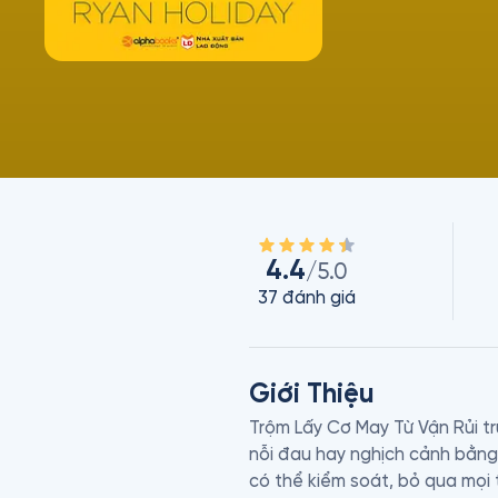
4.4
/5.0
37
đánh giá
Giới Thiệu
Trộm Lấy Cơ May Từ Vận Rủi tru
nỗi đau hay nghịch cảnh bằng 
có thể kiểm soát, bỏ qua mọi 