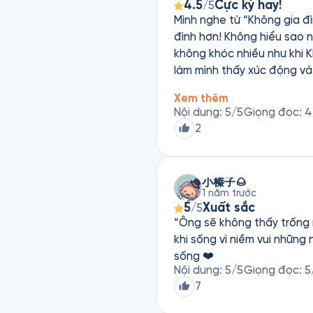
4.5
Cực kỳ hay!
/5
Mình nghe từ “Không gia đì
đình hơn! Không hiểu sao nh
không khóc nhiều như khi 
làm mình thấy xúc động và 
hạnh, thiếu thốn, nhiều gi
Xem thêm
và vẫn luôn giữ được sự thiện lương hay t
Nội dung
:
5
/5
Giọng đọc
:
4
mình nể phục cách kể chuy
2
thương, sự lạc quan trong 
phúc, chỉ cần ta bước tiếp và sống thật đún
kinh điển này đến với khán 
小榛子🌰
cần những liều thuốc tinh 
1 năm trước
5
Xuất sắc
/5
“Ông sẽ không thấy trống r
khi sống vì niềm vui nhữn
sống ❤️
Nội dung
:
5
/5
Giọng đọc
:
5
7