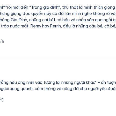
nh”’rồi mới đến “Trong gia đình”, thú thật là mình thích giọ
ưng giọng đọc quyển này có đôi lần mình nghe không rõ và phải
Không Gia Đình, những cái kết có hậu và nhân văn qua ngòi b
trào nước mắt. Remy hay Perrin, đều là những cậu bé, cô bé, 
an truân, sóng gió, gập ghềnh, nhưng tất thảy đều đã tôi lê
rung hậu của bản thân mình. Mình nể phục Remy, mình yêu quý Perrin,
/5
ện của Hector Malot đã cho ta thấy tầm quan trọng của giá
nghịch cảnh, và rồi mọi chuyện ở cuối con đường sẽ ổn thôi, 
g đắn, thật trọn vẹn! Cảm ơn Fonos thật nhiều đã mang 2 tác phẩm
thính giả, và mình tin không chỉ dành cho trẻ con, mà ngay cả
thần như thế này để an ủi, để vững tin hơn mà bước tiếp!
ỗng nếu ông nhìn vào tương lai những người khác” - ấn tượng
g người xung quanh, cảm thông và nâng đỡ cho người yếu đuối
/5