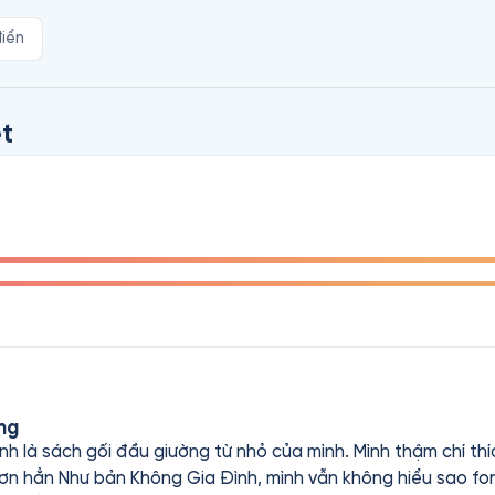
yện đẹp dành cho các em thiếu nhi và cho cả những ai đã tr
điển
ịch cảnh có khó khăn đến mấy thì chỉ cần chúng ta có niềm l
ất cả. Với lứa tuổi thiếu nhi, cuốn sách sẽ nuôi dưỡng những 
hần trách nhiệm nơi các độc giả nhỏ tuổi thông qua các bài h
t
ng
h là sách gối đầu giường từ nhỏ của mình. Mình thậm chí th
 không lựa bản dịch của