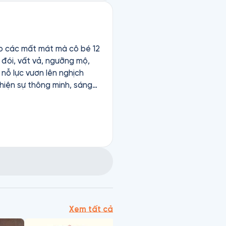
ho các mất mát mà cô bé 12
 đói, vất vả, ngưỡng mộ,
nỗ lực vươn lên nghịch
 hiện sự thông minh, sáng
n nhận ra Perrin là cháu
đền đáp xứng đáng trong
ảm ơn vì Perrin đã giúp
in đã giúp ông tìm được
i hạnh phúc cho người khác
ìn lại bài học khi ứng phó
cực, rồi mọi chuyện sẽ có
 này rất hay, giọng Perrin
 tĩnh, ấm áp, quyền lực,
Xem tất cả