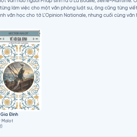
một văn hào người Pháp sinh ra ở La Bouille, Seine-Maritime. Ô
 từng làm việc cho một văn phòng luật sư, ông cũng từng viết
bình văn học cho tờ L'Opinion Nationale, nhưng cuối cùng văn
ổi tiếng với những tác phẩm giàu tính giáo dục và nhân văn, 
thuyết này đã trở thành người bạn thân thiết của thiếu nhi và
h phim, xứng đáng là những kiệt tác của nhân loại.

 quan sát tinh thế, am hiểu tâm lí trẻ thơ, Hector Malot đã tr
an tâm giữa con người với con người, nghị lực đối mặt với ng
 Gia Đình
 Malot
2
)