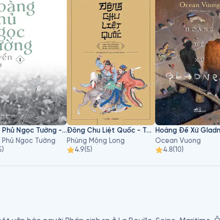
Hoàng Phủ Ngọc Tường - Tập 1
Đông Chu Liệt Quốc - Tập 3
Hoàng Đế Xứ Glad
 Phủ Ngọc Tường
Phùng Mộng Long
Ocean Vuong
5
)
4.9
(
5
)
4.8
(
10
)