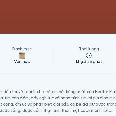
Danh mục
Thời lượng
Văn học
13 giờ 25 phút
ai tiểu thuyết dành cho trẻ em nổi tiếng nhất của Hector Ma
ái tim can đảm, đầy nghị lực và hành trình tìm lại gia đình mì
công, ấm ức và phân biệt giai cấp, cô bé đã giữ được trong m
được sống, được cảm nhận tình thân một cách mãnh liệt.
