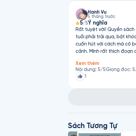
Hanh Vu
5 tháng trước
5
Ý nghĩa
/5
Rất tuyệt vời! Quyển sách
tuổi phải trải qua, bật kh
cuốn hút với cách mà cô bé
cảnh. Mình rất thích đoạn 
tạo của cô bé trong quá tr
Xem thêm
nội cũng làm mình khóc vì
Nội dung
:
5
/5
Giọng đọc
:
5
vòng tay yêu thương của n
1
ông biết chia sẻ tình yêu 
khía cạnh khác của hạnh ph
cũng là điều rất ý nghĩa tr
với nghịch cảnh chúng ta cầ
cách giải quyết nếu chúng 
thể hiện sự ngây thơ, hồn 
quyết đoán. Cảm ơn tác g
Sách Tương Tự