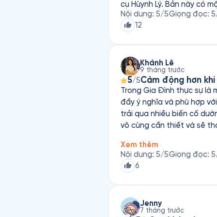
cụ Hùynh Lý. Bản này có m
Nội dung
:
5
/5
Giọng đọc
:
5
12
Khánh Lê
9 tháng trước
5
Cảm động hơn khi
/5
Trong Gia Đình thực sự là 
đầy ý nghĩa và phù hợp với
trải qua nhiều biến cố dườ
vô cùng cần thiết và sẽ thay đổi cuộc đời bạn kh
Gia Đình” nhé cả nhà ơi!
Xem thêm
Nội dung
:
5
/5
Giọng đọc
:
5
6
Jenny
7 tháng trước