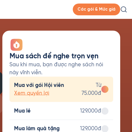
Các gói & Mức giá
Mua sách để nghe trọn vẹn
Sau khi mua, bạn được nghe sách nói
này vĩnh viễn.
Mua với gói Hội viên
Từ
Xem quyền lợi
75.000đ
Mua lẻ
129.000đ
Mua làm quà tặng
129.000đ