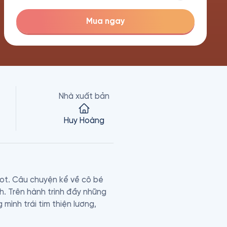
Mua ngay
Nhà xuất bản
Huy Hoàng
lot. Câu chuyện kể về cô bé 
nh. Trên hành trình đầy những 
ình trái tim thiện lương, 