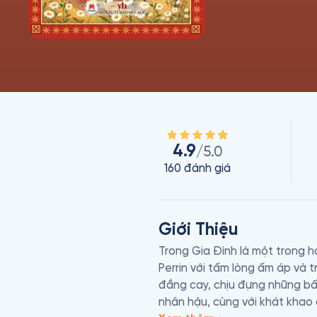
4.9
/5.0
160
đánh giá
Giới Thiệu
Trong Gia Đình là một trong h
Perrin với tấm lòng ấm áp và tr
đắng cay, chịu đựng những bất 
nhân hậu, cùng với khát khao 