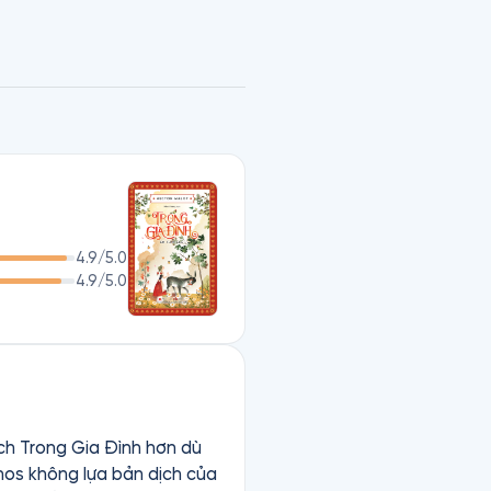
ưởng thành. Tác phẩm này sẽ 
ạc quan và biết lao động 
tình cảm trong sáng, tươi đẹp, 
ọc mà nhân vật chính Perrin 
4.9
/5.0
4.9
/5.0
ích Trong Gia Đình hơn dù