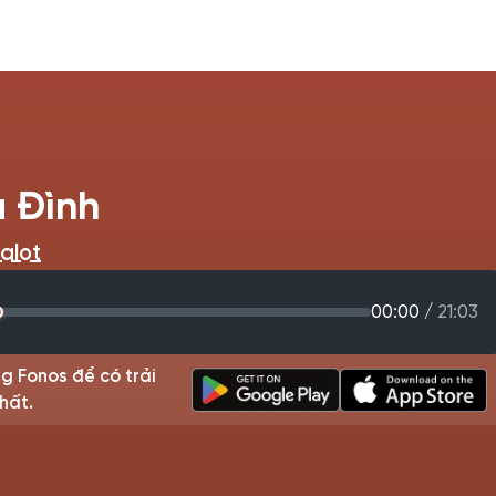
a Đình
alot
00:00
/
21:03
g Fonos để có trải
hất.