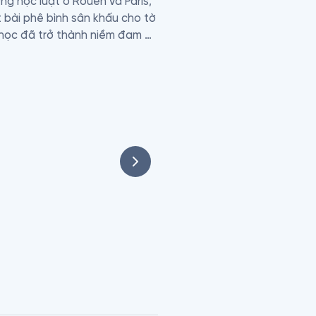
ng học luật ở Rouen và Paris, 
 bài phê bình sân khấu cho tờ 
 học đã trở thành niềm đam 
tiêu biểu là “Không gia đình” 
 nhiều thế hệ độc giả khắp thế 
uyền tới độc giả nhiều thông 
hịch cảnh.