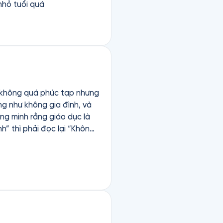
nhỏ tuổi quá
ết không quá phức tạp nhưng
ng như không gia đình, và
ứng minh rằng giáo dục là