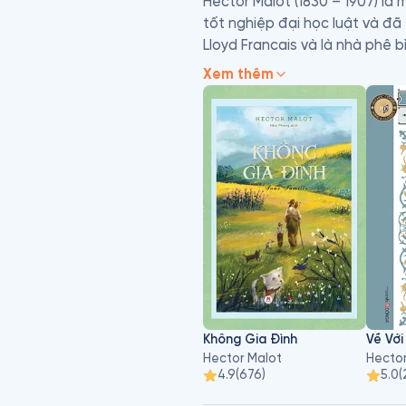
Hector Malot (1830 – 1907) là 
tốt nghiệp đại học luật và đã
Lloyd Francais và là nhà phê 
mê lớn nhất của đời ông. Ông n
Xem thêm
và “Trong gia đình”. Hai tiểu 
giới, nhiều lần được dựng thàn
Với lối diễn đạt phong phú, óc
điệp về tình yêu thương, sự qu
Không Gia Đình
Về Với
Hector Malot
Hector
4.9
(
676
)
5.0
(