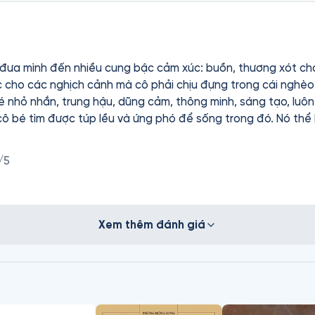
 đưa mình đến nhiều cung bậc cảm xúc: buồn, thương xót c
óc cho các nghịch cảnh mà cô phải chịu đựng trong cái nghèo
 nhỏ nhắn, trung hậu, dũng cảm, thông minh, sáng tạo, luôn 
cô bé tìm được túp lều và ứng phó để sống trong đó. Nó thể
ình tự làm ra các thứ cần thiết cho sự tồn tại hằng ngày. Đoạ
 hạnh phúc, cuối cùng sau bao nhiêu vất vả Perrin đã được 
/5
gười ông. Và người ông của Perrin cũng có được hạnh phúc. C
của mình để xây dựng các nhà trẻ, nhà ở cho công nhân. Perr
úc thay vì chỉ có công việc và trách nhiệm thì việc mang lạ
ong cuộc sống của mình. Mình cảm ơn Perrin vì đã giúp mình nh
Xem thêm đánh giá
n làm đầu tiên là giữ bình tĩnh, giữ tinh thần lạc quan, tích 
ta tin vào điều tốt đẹp. Giọng đọc của Fonos trong tác phẩm
nhiên, thông minh, trong sáng. Giọng ông nội thể hiện sự điềm
iả và Fonos đã mang đến tác phẩm rất ý nghĩa!