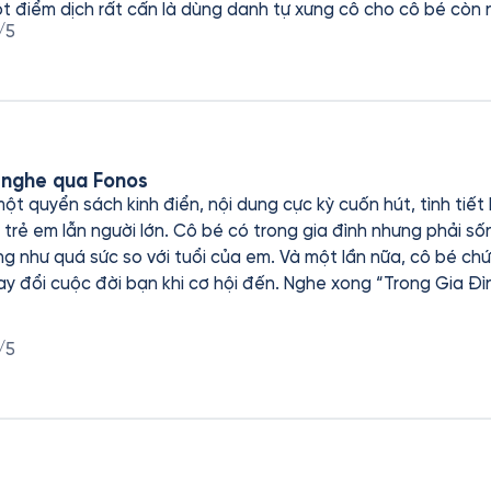
ột điểm dịch rất cấn là dùng danh tự xưng cô cho cô bé còn 
/5
 nghe qua Fonos
một quyển sách kinh điển, nội dung cực kỳ cuốn hút, tình ti
 trẻ em lẫn người lớn. Cô bé có trong gia đình nhưng phải số
ng như quá sức so với tuổi của em. Và một lần nữa, cô bé ch
i cơ hội đến. Nghe xong “Trong Gia Đình” thì phải đọc lại “Không
/5