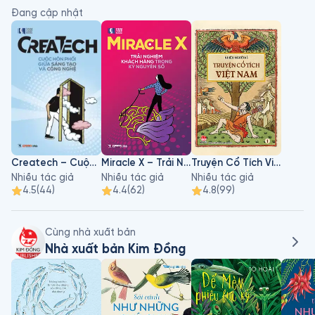
Đang cập nhật
Createch – Cuộc Hôn Phối giữa Sáng Tạo và Công Nghệ
Miracle X – Trải Nghiệm Khách Hàng Trong Kỷ Nguyên Số
Truyện Cổ Tích Việt Nam - Tập 1
Nhiều tác giả
Nhiều tác giả
Nhiều tác giả
4.5
(
44
)
4.4
(
62
)
4.8
(
99
)
Cùng nhà xuất bản
Nhà xuất bản Kim Đồng