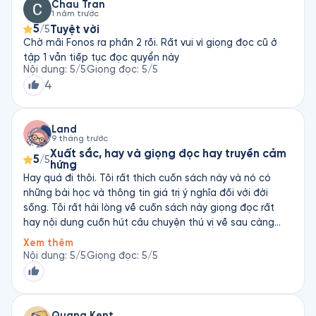
trừng phạt, và cái thiện cuối cùng luôn chiến thắng. 💫 Ý
Chau Tran
1 năm trước
nghĩa nổi bật: Cuốn sách nuôi dưỡng tâm hồn trẻ nhỏ,
5
Tuyệt vời
/5
nhắc người lớn nhớ rằng điều kỳ diệu thật sự nằm ở lòng
Chờ mãi Fonos ra phần 2 rồi. Rất vui vì giọng đọc cũ ở
tốt và sự kiên trì.
tập 1 vẫn tiếp tục đọc quyển này
Nội dung
:
5
/5
Giọng đọc
:
5
/5
4
Land
9 tháng trước
Xuất sắc, hay và giọng đọc hay truyền cảm
5
/5
hứng
Hay quá đi thôi. Tôi rất thích cuốn sách này và nó có
những bài học và thông tin giá trị ý nghĩa đối với đời
sống. Tôi rất hài lòng về cuốn sách này giọng đọc rất
hay nội dung cuốn hút câu chuyện thú vị về sau càng
hay khi mình nghe về sau mình sẽ cảm thấy tò mò hơn vì
Xem thêm
nó rất hay. Câu chuyện liên kết với đời sống tạo nên một
Nội dung
:
5
/5
Giọng đọc
:
5
/5
cảm giác chân thực gần gũi với đời sống của chúng ta,
khi nghe chúng ta sẽ hiểu được nội dung câu chuyện. Tôi
rất thích cuốn sách này vừa hay vừa chân thực siêu hay
luôn tôi rất thích câu chuyện này. Cảm ơn nhà xuất bản
Quang Kent