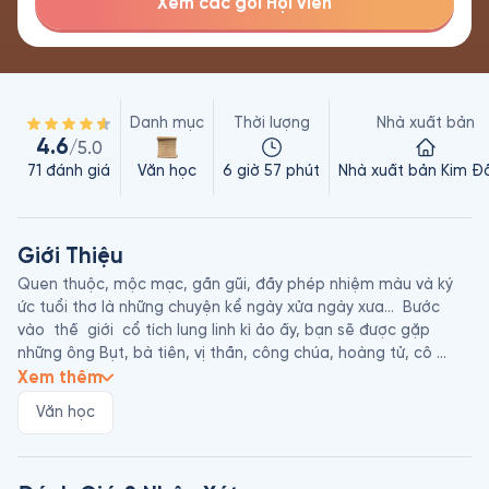
Xem các gói Hội viên
Danh mục
Thời lượng
Nhà xuất bản
4.6
/5.0
71
đánh giá
Văn học
6 giờ 57 phút
Nhà xuất bản Kim Đ
Giới Thiệu
Quen thuộc, mộc mạc, gần gũi, đầy phép nhiệm màu và ký 
ức tuổi thơ là những chuyện kể ngày xửa ngày xưa…  Bước  
vào  thế  giới  cổ tích lung linh kì ảo ấy, bạn sẽ được gặp 
những ông Bụt, bà tiên, vị thần, công chúa, hoàng tử, cô 
Tấm, chàng Trương Chi, nàng Tô Thị, Thạch Sanh, Sọ Dừa, 
Xem thêm
chú Cuội… Bạn cũng biết sự tích tên gọi dòng sông, ngọn núi, 
Văn học
loài cây, loại quả… và nhiều điều thú vị khác nữa. Những câu 
chuyện về tình yêu thương từ bao đời nay vẫn được kể lại. 
Chúng ta cùng niệm chú “Sách ơi, mở ra!” và nghe Truyện cổ 