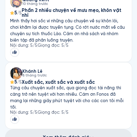
10 tháng trước
và tác giả, sách Fonos. Chúc các bạn nghe vui vẻ🥰❤️❤️
Phần 2 nhiều chuyện về mưu mẹo, khôn vặt
❤️❤️❤️
5
/5
nhỉ
Mình thấy hơi sốc vì những câu chuyện về sự khôn lỏi,
chơi khăm lại được truyền tụng. Có rớt nước mắt về câu
chuyện sự tích thuốc Lào. Cảm ơn nhà sách và nhóm
biên tập đã phân luồng truyện.
Nội dung
:
5
/5
Giọng đọc
:
5
/5
Khánh Lê
8 tháng trước
5
Xuất sắc, xuất sắc và xuất sắc
/5
Từng câu chuyện xuất sắc, qua giọng đọc tài năng thì
càng trở nên tuyệt vời hơn nhiều. Cám ơn Fonos đã
mang lại những giây phút tuyệt vời cho các con tôi mỗi
tối.
Nội dung
:
5
/5
Giọng đọc
:
5
/5