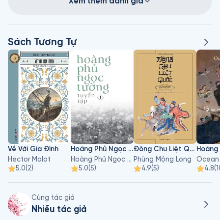
Xem thêm đánh giá
Sách Tương Tự
Về Với Gia Đình
Hoàng Phủ Ngọc Tường - Tập 1
Đông Chu Liệt Quốc - Tập 3
Hector Malot
Hoàng Phủ Ngọc Tường
Phùng Mộng Long
Ocean
5.0
(
2
)
5.0
(
5
)
4.9
(
5
)
4.8
(
1
Cùng tác giả
Nhiều tác giả