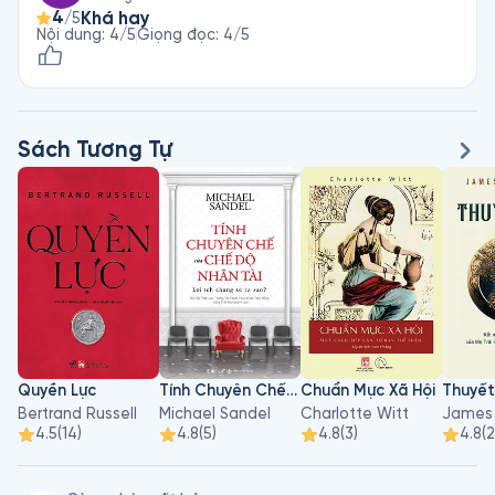
4
Khá hay
/5
Nội dung
:
4
/5
Giọng đọc
:
4
/5
Sách Tương Tự
Quyền Lực
Tính Chuyên Chế Của Chế Độ Nhân Tài: Lợi Ích Chung Sẽ Ra Sao?
Chuẩn Mực Xã Hội
Thuyết
Bertrand Russell
Michael Sandel
Charlotte Witt
James 
4.5
(
14
)
4.8
(
5
)
4.8
(
3
)
4.8
(
2