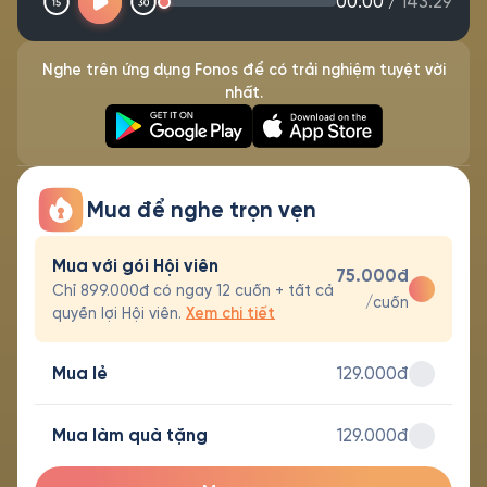
00:00
/
143:29
Nghe trên ứng dụng Fonos để có trải nghiệm tuyệt vời
nhất.
Mua để nghe trọn vẹn
Mua với gói Hội viên
75.000đ
Chỉ 899.000đ có ngay 12 cuốn + tất cả
/cuốn
quyền lợi Hội viên.
Xem chi tiết
Mua lẻ
129.000đ
Mua làm quà tặng
129.000đ