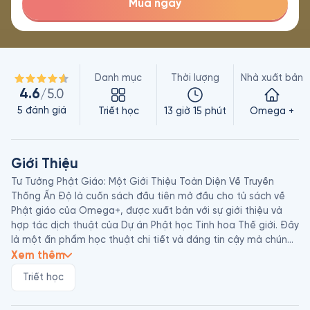
Mua ngay
Danh mục
Thời lượng
Nhà xuất bản
4.6
/5.0
5
đánh giá
Triết học
13 giờ 15 phút
Omega +
Giới Thiệu
Tư Tưởng Phật Giáo: Một Giới Thiệu Toàn Diện Về Truyền 
Thống Ấn Độ là cuốn sách đầu tiên mở đầu cho tủ sách về 
Phật giáo của Omega+, được xuất bản với sự giới thiệu và 
hợp tác dịch thuật của Dự án Phật học Tinh hoa Thế giới. Đây 
là một ấn phẩm học thuật chi tiết và đáng tin cậy mà chúng 
tôi muốn giới thiệu nhân Đại lễ Phật Đản 2024 (Phật lịch 
Xem thêm
2568).

Triết học
Với 3 tác giả đều là những nhà nghiên cứu Phật học uy tín ở 