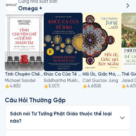
Cùng nhà xuất bản
Omega +
Tính Chuyên Chế Của Chế Độ Nhân Tài: Lợi Ích Chung Sẽ Ra Sao?
Khúc Ca Của Tế Bào
Hồi Ức, Giấc Mơ, Suy Ngẫm
Michael Sandel
Siddhartha Mukherjee
Carl Gustav Jung
Jared 
4.8
(
5
)
5.0
(
7
)
4.6
(
58
)
4.6
(
1
Câu Hỏi Thường Gặp
Sách nói Tư Tưởng Phật Giáo thuộc thể loại
nào?