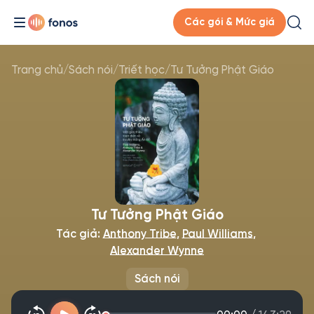
Các gói & Mức giá
Trang chủ
/
Sách nói
/
Triết học
/
Tư Tưởng Phật Giáo
Tư Tưởng Phật Giáo
Tác giả:
Anthony Tribe
,
Paul Williams
,
Alexander Wynne
Sách nói