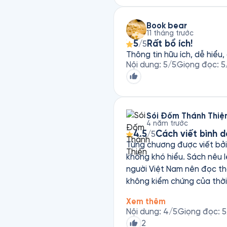
Book bear
11 tháng trước
5
Rất bổ ích!
/5
Thông tin hữu ích, dễ hiể
Nội dung
:
5
/5
Giọng đọc
:
5
Sói Đốm Thánh Thiệ
4 năm trước
4.5
Cách viết bình d
/5
Từng chương được viết bởi 
không khó hiểu. Sách nêu 
người Việt Nam nên đọc thấ
không kiểm chứng của thời đại này. Có nhiều tin đồn chưa nghe bao giờ nhưng biết t
mắc bệnh hoặc có người th
Xem thêm
thông tin đó làm sao mà đú
Nội dung
:
4
/5
Giọng đọc
:
5
Thật mong người Việt Nam 
2