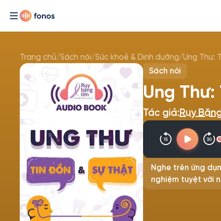
Trang chủ
/
Sách nói
/
Sức khoẻ & Dinh dưỡng
/
Ung Thư: T
Sách nói
Ung Thư: 
Tác giả:
Ruy Băng
Nghe trên ứng dụn
nghiệm tuyệt vời n