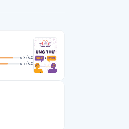
 những bài viết giật tít như 
ờ bị bệnh” được chia sẻ chóng 
 thấy nguy cơ tiềm ẩn phía 
đỏ, nhiều gia đình trong cơn 
ách điều trị chính thống của 
4.8
/5.0
4.7
/5.0
c gồm 2 quyển: Phòng Ngừa 
ằng văn phong giản dị cùng 
úp độc giả dễ dàng tóm lược ý 