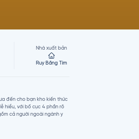
Nhà xuất bản
Ruy Băng Tím
ưa đến cho bạn kho kiến thức 
 hiểu, với bố cục 4 phần rõ 
gồm cả người ngoài ngành y 
tiếp cận những ấn phẩm, 