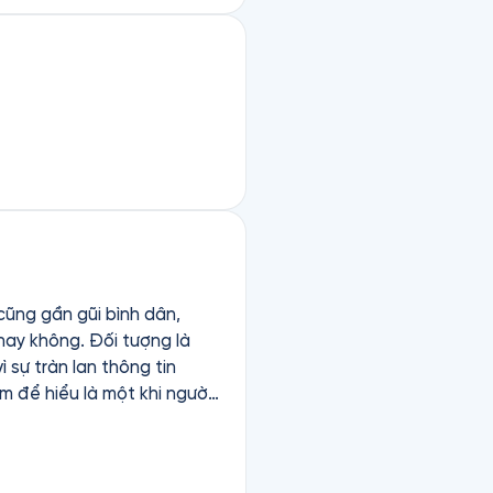
cũng gần gũi bình dân,
hay không. Đối tượng là
 sự tràn lan thông tin
đứng ngoài cuộc thấy những
n một tia hy vọng mà thôi.