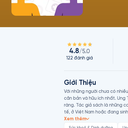
4.8
/5.0
122
đánh giá
Giới Thiệu
Với những người chưa có nhiều
căn bản và hữu ích nhất. Ung 
ràng. Tác giả sách là những c
tế, ở Việt Nam hoặc đang sinh 
Xem thêm
Nhiều người trong chúng ta, v
Sức khoẻ & Dinh dưỡng
Un