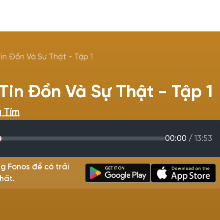
in Đồn Và Sự Thật - Tập 1
Tin Đồn Và Sự Thật - Tập 1
 Tím
00:00
/
13:53
g Fonos để có trải
hất.