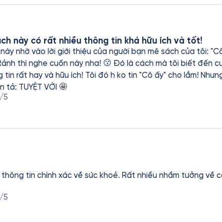
ch này có rất nhiều thông tin khá hữu ích và tốt!
ày nhờ vào lời giới thiệu của người bạn mê sách của tôi: "Cô ấ
ha! 😗 Đó là cách mà tôi biết đến cuốn sách này! Quả thật,
 tin rất hay và hữu ích! Tôi đó h ko tin "Cô ấy" cho lắm! Nhưn
ễn tả: TUYỆT VỜI 🤩
/5
thông tin chính xác về sức khoẻ. Rất nhiều nhầm tưởng về
/5