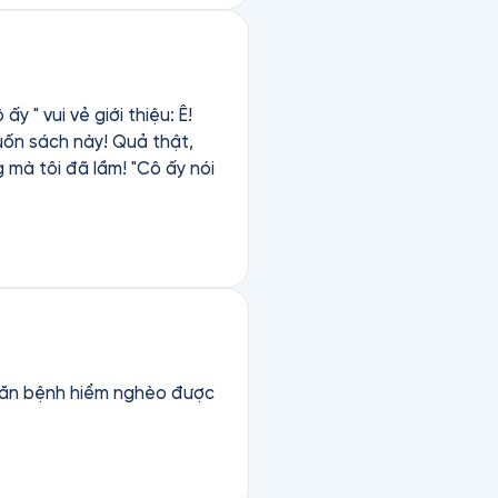
y " vui vẻ giới thiệu: Ê!
g mà tôi đã lầm! "Cô ấy nói
 căn bệnh hiểm nghèo được