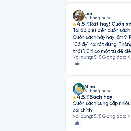
Lien
6 tháng trước
4.5
Rất hay! Cuốn sá
/5
Tôi đã biết đến cuốn sách n
Cuốn sách này hay lắm ý! Rảnh thì nghe cuốn này n
"Cô ấy" nói rất đúng! Thông
thật"! Chỉ có một từ để di
Nội dung
:
5
/5
Giọng đọc
:
4
Mina
4 tháng trước
4.5
Sách hay
/5
Cuốn sách cung cấp nhiều 
cải chính
Nội dung
:
5
/5
Giọng đọc
:
4