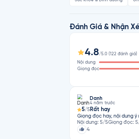
thông tin về việc phòng ngừa, 
“một loại cây giúp trị khỏi mọ
mặt, thảo luận rôm rả trên các
Đánh Giá & Nhận Xé
Ai cũng nghĩ mình đang làm vi
sau: những kẻ bán hàng lợi dụ
khốn cùng tuyệt vọng bán tháo
4.8
/5.0
(
122
đánh giá
)
y học hiện đại cho đến khi kh
Nội dung
Giọng đọc
Ngoài cuốn sách Ung Thư: Tin
Ung Thư: Thế Nào Mới Đúng? và
thông tin cô đọng, đi kèm nhiề
chính và ghi nhớ lâu các kiến 
Danh
4 năm trước
5
Rất hay
/5
Giọng đọc hay, nội dung ý
Nội dung
:
5
/5
Giọng đọc
:
5
4