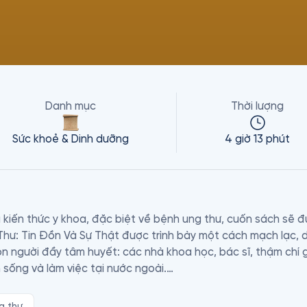
Danh mục
Thời lượng
Sức khoẻ & Dinh dưỡng
4 giờ 13 phút
 kiến thức y khoa, đặc biệt về bệnh ung thư, cuốn sách sẽ đ
Thư: Tin Đồn Và Sự Thật được trình bày một cách mạch lạc, dễ
on người đầy tâm huyết: các nhà khoa học, bác sĩ, thậm chí 
sống và làm việc tại nước ngoài.

ì muốn duy trì một cuộc sống lạc quan, thoải mái mà từ chối 
g thư