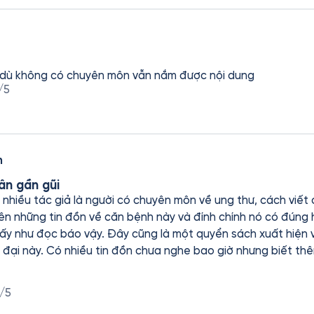
u, dù không có chuyên môn vẫn nắm được nội dung
/5
n
ân gần gũi
nhiều tác giả là người có chuyên môn về ung thư, cách viết 
lên những tin đồn về căn bệnh này và đính chính nó có đúng 
y như đọc báo vậy. Đây cũng là một quyển sách xuất hiện vì
hêm để hiểu là một khi người
ân mắc bệnh, thông tin đúng sai tới như bão lũ, nhiều lúc 
ng được, nhưng khi đã rơi vào hoàn cảnh này, lắm lúc chỉ cầ
/5
sẽ ngày càng biết lựa chọn nguồn thông tin tham khảo hơn.