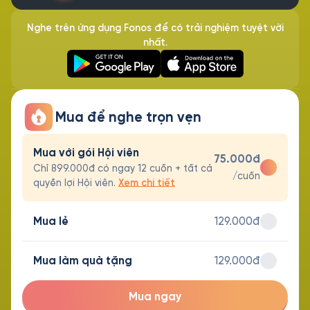
Nghe trên ứng dụng Fonos để có trải nghiệm tuyệt vời
nhất.
Mua để nghe trọn vẹn
Mua với gói Hội viên
75.000đ
Chỉ 899.000đ có ngay 12 cuốn + tất cả
/cuốn
quyền lợi Hội viên.
Xem chi tiết
Mua lẻ
129.000đ
Mua làm quà tặng
129.000đ
Mua ngay