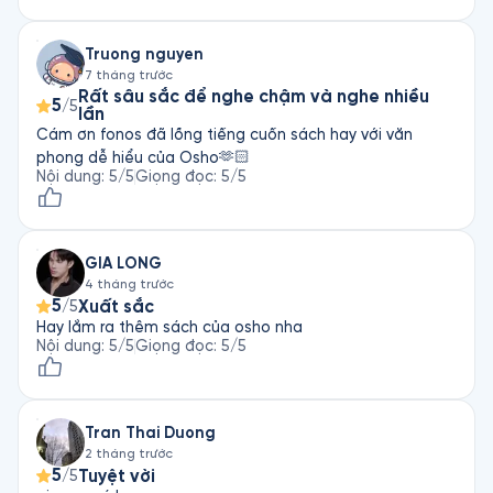
Truong nguyen
7 tháng trước
Rất sâu sắc để nghe chậm và nghe nhiều
5
/5
lần
Cám ơn fonos đã lồng tiếng cuốn sách hay với văn
phong dễ hiểu của Osho🫶🏻
Nội dung
:
5
/5
Giọng đọc
:
5
/5
GIA LONG
4 tháng trước
5
Xuất sắc
/5
Hay lắm ra thêm sách của osho nha
Nội dung
:
5
/5
Giọng đọc
:
5
/5
Tran Thai Duong
2 tháng trước
5
Tuyệt vời
/5