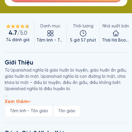
Danh mục
Thời lượng
Nhà xuất bản
4.7
/5.0
74
đánh giá
Tâm linh - Tôn giáo
5 giờ 57 phút
Thái Hà Books
Giới Thiệu
Từ Upanishad nghĩa là giáo huấn bí truyền, giáo huấn ẩn giấu, 
giáo huấn bí mật. Upanishad nghĩa là con đường bí mật, chìa 
khóa bí mật – điều bí truyền, điều ẩn giấu, điều không biết. 
Upanishad nghĩa là điều huyền bí.

Bộ kinh Upanishad này rất đơn giản, chúng nói theo cách từ 
Xem thêm
trái tim đến trái tim. Chúng không mang tính triết lí, chúng 
Tâm linh - Tôn giáo
Tôn giáo
mang tính tôn giáo. Chúng không liên quan đến những khái 
niệm, những học thuyết, những giáo lí; chúng liên quan đến 
một chân lí sống – nó là gì, và có thể sống theo nó như thế 