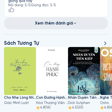
giọng quá hay
Nội dung
:
5
/5
Giọng đọc
:
5
/5
Xem thêm đánh giá
Sách Tương Tự
Cho Nhẹ Lòng Nhau
Con Đường Hạnh Phúc
Nhân Duyên Tiền Kiếp
Giác Minh Luật
Hòa Thượng Viên Minh
Dick Sutphen
Osho
4.8
(
16
)
4.5
(
20
)
4.8
(