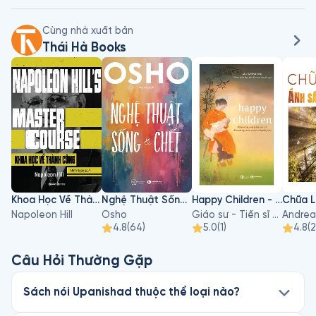
Cùng nhà xuất bản
Thái Hà Books
Khoa Học Về Thành Công
Nghệ Thuật Sống Và Chết
Happy Children - Hiểu Về Sự Phát Triển Của Trẻ Để Nuôi Dạy Con An Lạc Và Hạnh Phúc
Napoleon Hill
Osho
Giáo sư - Tiến sĩ Hà Vĩnh Thọ
Andrea
4.8
(
64
)
5.0
(
1
)
4.8
(
Câu Hỏi Thường Gặp
Sách nói Upanishad thuộc thể loại nào?