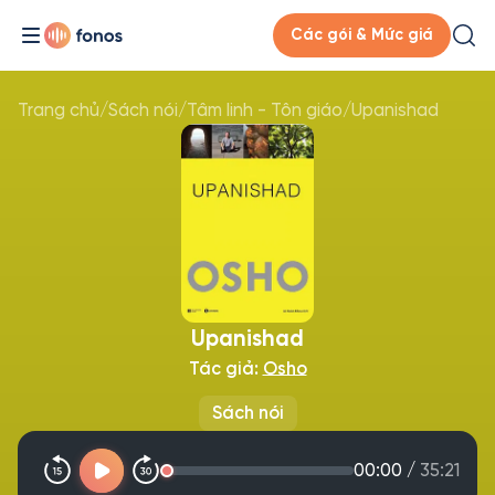
Các gói & Mức giá
Trang chủ
/
Sách nói
/
Tâm linh - Tôn giáo
/
Upanishad
Upanishad
Tác giả:
Osho
Sách nói
00:00
/
35:21