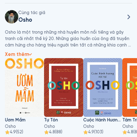
Cùng tác giả
Osho
Osho là một trong những nhà huyền môn nổi tiếng và gây 
tranh cãi nhất thế kỷ 20. Những giáo huấn của ông đã truyền 
cảm hứng cho hàng triệu người trên tất cả những khía cạnh 
của cuộc sống, từ sự tìm kiếm hạnh phúc cá nhân cho đến 
Xem thêm
những vấn đề chính trị, xã hội cấp thiết và những mối quan 
tâm về tinh thần của thời đại chúng ta. Với trí tuệ, sự hài hước 
cùng nghệ thuật kể chuyện bậc thầy của mình, ông đã dẫn 
dắt thính giả thấu hiểu những khái niệm triết học phức tạp 
một cách rõ ràng và thông suốt.
Ươm Mầm
Tự Tôn
Cuộc Hành Hương Nội Tại
Tâm Tr
Osho
Osho
Osho
Osho
4.9
(
52
)
4.8
(
88
)
4.9
(
103
)
4.8
(