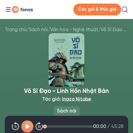
Các gói & Mức giá
Trang chủ
/
Sách nói
/
Văn hóa - Nghệ thuật
/
Võ Sĩ Đạo - Linh Hồn Nhật Bản
Võ Sĩ Đạo - Linh Hồn Nhật Bản
Tác giả:
Inazo Nitobe
Sách nói
00:00
/
45:28