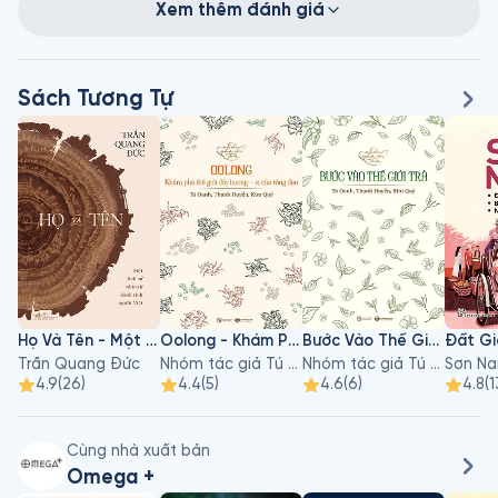
Xem thêm đánh giá
Sách Tương Tự
Họ Và Tên - Một Lịch Sử Nhìn Từ Danh Tính Người Việt
Oolong - Khám Phá Thế Giới Đầy Hương, Vị Của Rồng Đen
Bước Vào Thế Giới Trà
Trần Quang Đức
Nhóm tác giả Tú Oanh, Thanh Huyền, Kim Quý
Nhóm tác giả Tú Oanh, Thanh Huyền, Kim Quý
Sơn N
4.9
(
26
)
4.4
(
5
)
4.6
(
6
)
4.8
(
1
Cùng nhà xuất bản
Omega +