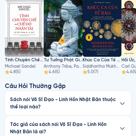
Tính Chuyên Chế Của Chế Độ Nhân Tài: Lợi Ích Chung Sẽ Ra Sao?
Tư Tưởng Phật Giáo
Khúc Ca Của Tế Bào
Michael Sandel
Anthony Tribe, Paul Williams, Alexander Wynne
Siddhartha Mukherjee
Carl G
4.8
(
5
)
4.6
(
5
)
5.0
(
7
)
4.6
(
Câu Hỏi Thường Gặp
Sách nói Võ Sĩ Đạo - Linh Hồn Nhật Bản thuộc
thể loại nào?
Tác giả của sách nói Võ Sĩ Đạo - Linh Hồn
Nhật Bản là ai?