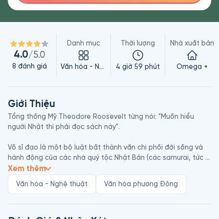
Danh mục
Thời lượng
Nhà xuất bản
4.0
/5.0
8
đánh giá
Văn hóa - Nghệ thuật
4 giờ 59 phút
Omega +
Giới Thiệu
Tổng thống Mỹ Theodore Roosevelt từng nói: "Muốn hiểu 
người Nhật thì phải đọc sách này".

Võ sĩ đạo là một bộ luật bất thành văn chi phối đời sống và 
hành động của các nhà quý tộc Nhật Bản (các samurai, tức 
thị vệ của các lãnh chúa)… Giới samurai trau dồi võ nghệ, họ 
Xem thêm
trung thành với lãnh chúa của mình, lãnh đạm trước cái chết 
Văn hóa - Nghệ thuật
Văn hóa phương Đông
và nỗi đau đớn.

Tinh thần Võ sĩ đạo là quốc hồn quốc túy, là truyền thống dân 