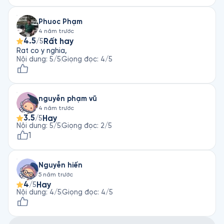
Phuoc Phạm
4 năm trước
4.5
Rất hay
/5
Rat co y nghia,
Nội dung
:
5
/5
Giọng đọc
:
4
/5
nguyễn phạm vũ
4 năm trước
3.5
Hay
/5
Nội dung
:
5
/5
Giọng đọc
:
2
/5
1
Nguyễn hiến
5 năm trước
4
Hay
/5
Nội dung
:
4
/5
Giọng đọc
:
4
/5