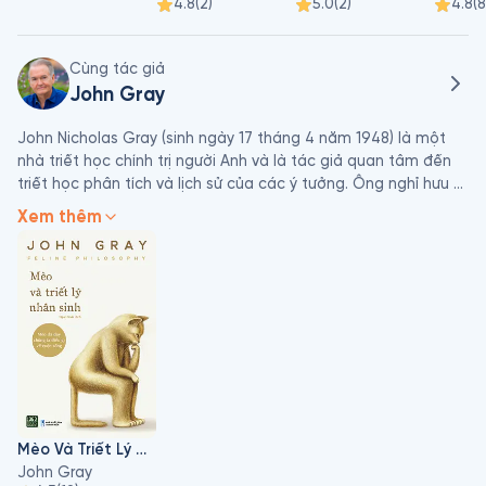
4.8
(
2
)
5.0
(
2
)
4.8
(
8
Cùng tác giả
John Gray
John Nicholas Gray (sinh ngày 17 tháng 4 năm 1948) là một 
nhà triết học chính trị người Anh và là tác giả quan tâm đến 
triết học phân tích và lịch sử của các ý tưởng. Ông nghỉ hưu 
vào năm 2008 với tư cách là Giáo sư Trường Tư tưởng Châu 
Xem thêm
Âu tại Trường Kinh tế và Khoa học Chính trị London. Grey 
thường xuyên đóng góp cho The Guardian, The Times 
Literary Supplement và New Statesman, nơi anh là nhà phê 
bình sách chính. Ông là một người vô thần.
Mèo Và Triết Lý Nhân Sinh
John Gray