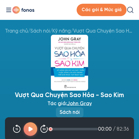
Các gói & Mức giá
Trang chủ
/
Sách nói
/
Kỹ năng
/
Vượt Qua Chuyện Sao Hỏa - Sao Kim
Vượt Qua Chuyện Sao Hỏa - Sao Kim
Tác giả:
John Gray
Sách nói
00:00
/
82:36