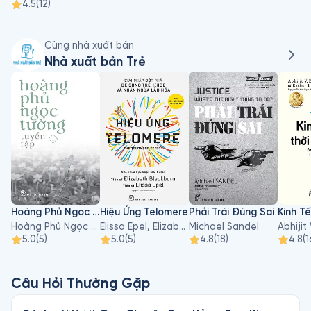
4.5
(
12
)
Cùng nhà xuất bản
Nhà xuất bản Trẻ
Hoàng Phủ Ngọc Tường - Tập 1
Hiệu Ứng Telomere
Phải Trái Đúng Sai
Hoàng Phủ Ngọc Tường
Elissa Epel, Elizabeth Blackburn
Michael Sandel
5.0
(
5
)
5.0
(
5
)
4.8
(
18
)
4.8
(
1
Câu Hỏi Thường Gặp