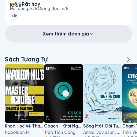
5
Rất hay
/5
Nội dung
:
5
/5
Giọng đọc
:
5
/5
Xem thêm đánh giá
Sách Tương Tự
Khoa Học Về Thành Công
Coach - Khởi Nghiệp Độc Lập Bằng Kỹ Năng Khai Vấn
Sống Một Đời Tựa Biển Khơi
Chạm 
Napoleon Hill
Trần Tiến Công
Annie Davidson, Richard Harrington
Trần V