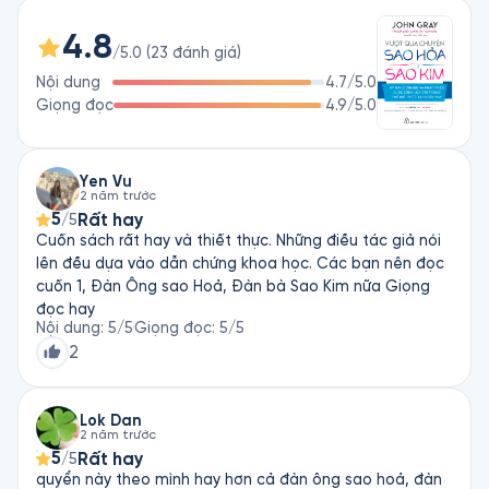
nhằm giúp các cặp đôi tìm giải pháp phù hợp cho mình.
4.8
/5.0
(
23
đánh giá
)
Nội dung
4.7
/5.0
Giọng đọc
4.9
/5.0
Yen Vu
2 năm trước
5
Rất hay
/5
Cuốn sách rất hay và thiết thực. Những điều tác giả nói
lên đều dựa vào dẫn chứng khoa học. Các bạn nên đọc
cuốn 1, Đàn Ông sao Hoả, Đàn bà Sao Kim nữa Giọng
đọc hay
Nội dung
:
5
/5
Giọng đọc
:
5
/5
2
Lok Dan
2 năm trước
5
Rất hay
/5
quyển này theo mình hay hơn cả đàn ông sao hoả, đàn