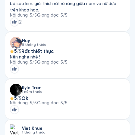
bà sao kim. giải thích rất rõ ràng giữa nam và nữ dựa
trên khoa học.
Nội dung
:
5
/5
Giọng đọc
:
5
/5
2
Huy
8 tháng trước
5
Rất thiết thực
/5
Nên nghe nhé !
Nội dung
:
5
/5
Giọng đọc
:
5
/5
Kyle Tran
1 năm trước
5
Ok
/5
Nội dung
:
5
/5
Giọng đọc
:
5
/5
Viet Khue
1 tháng trước