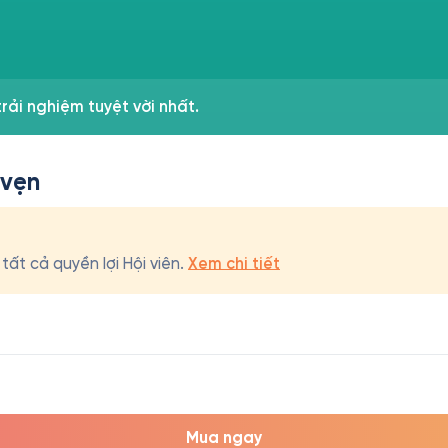
rải nghiệm tuyệt vời nhất.
 vẹn
ất cả quyền lợi Hội viên.
Xem chi tiết
Mua ngay