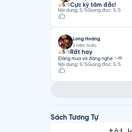
Cực kỳ tâm đắc!
5
/5
Nội dung
:
5
/5
Giọng đọc
:
5
/5
Long Hoàng
2 năm trước
Rất hay
5
/5
Đáng mua và đáng nghe ✨🫶
Nội dung
:
5
/5
Giọng đọc
:
5
/5
Sách Tương Tự