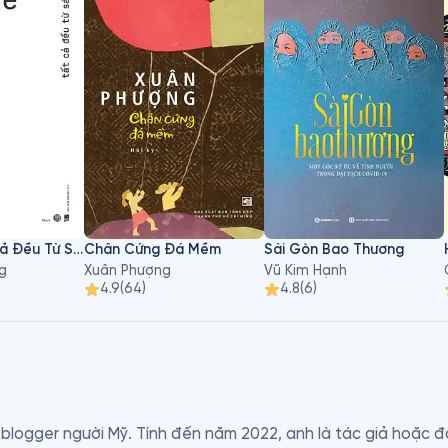
Tôi Kể - Tất Cả Đều Từ Sách
Chân Cứng Đá Mềm
Sài Gòn Bao Thương
g
Xuân Phượng
Vũ Kim Hạnh
4.9
(
64
)
4.8
(
6
)
 blogger người Mỹ. Tính đến năm 2022, anh là tác giả hoặc đ