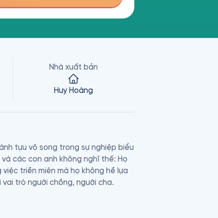
Nhà xuất bản
Huy Hoàng
ành tựu vô song trong sự nghiệp biểu 
vợ và các con anh không nghĩ thế: Họ 
 việc triền miên mà họ không hề lựa 
vai trò người chồng, người cha.

Quan Tâm, cuốn hồi ký này là sự kết 
nh tiết hài hước, về một thời “trẻ 