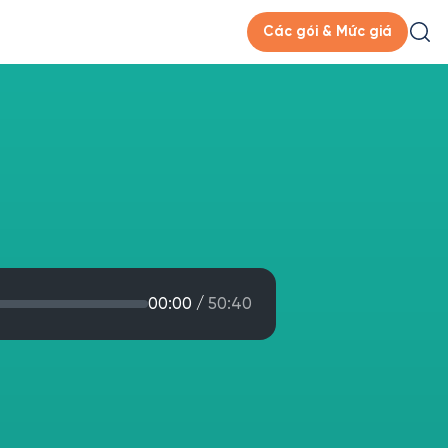
Các gói & Mức giá
00:00
/
50:40