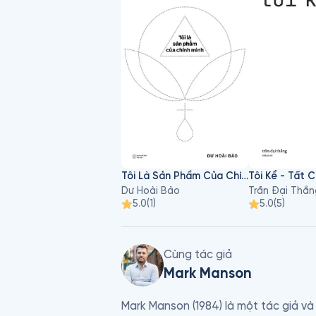
Tôi Là Sản Phẩm Của Chính Mình
Dư Hoài Bảo
Trần Đại Thắn
5.0
(
1
)
5.0
(
5
)
Cùng tác giả
Mark Manson
Mark Manson (1984) là một tác giả và