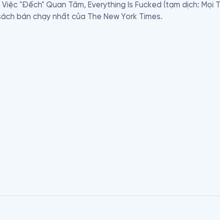
iệc "Đếch" Quan Tâm, Everything Is Fucked (tạm dịch: Mọi Thứ 
sách bán chạy nhất của The New York Times.