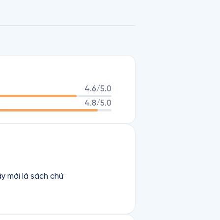
4.6
/5.0
4.8
/5.0
ậy mới là sách chứ