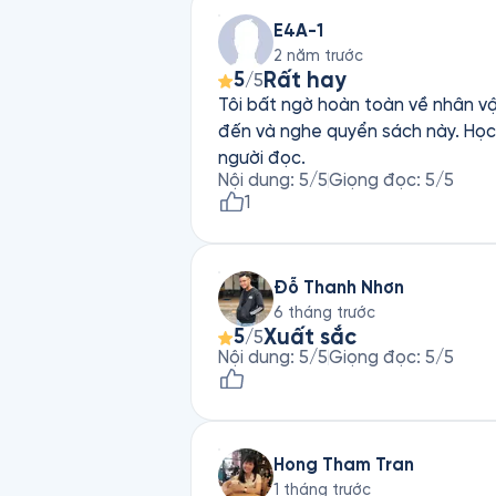
E4A-1
2 năm trước
Rất hay
5
/5
Tôi bất ngờ hoàn toàn về nhân vật
đến và nghe quyển sách này. Học 
người đọc.
Nội dung
:
5
/5
Giọng đọc
:
5
/5
1
Đỗ Thanh Nhơn
6 tháng trước
Xuất sắc
5
/5
Nội dung
:
5
/5
Giọng đọc
:
5
/5
Hong Tham Tran
1 tháng trước