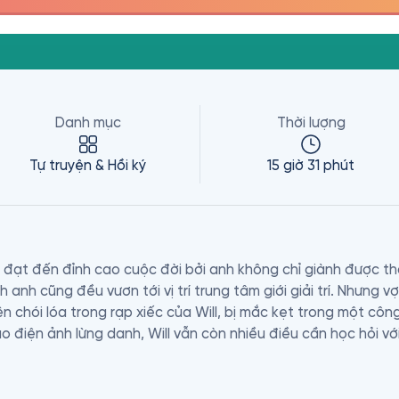
Danh mục
Thời lượng
Tự truyện & Hồi ký
15 giờ 31 phút
 đạt đến đỉnh cao cuộc đời bởi anh không chỉ giành được th
 anh cũng đều vươn tới vị trí trung tâm giới giải trí. Nhưng 
 chói lóa trong rạp xiếc của Will, bị mắc kẹt trong một công
o điện ảnh lừng danh, Will vẫn còn nhiều điều cần học hỏi với 
giả cuốn sách ấn tượng Nghệ Thuật Tinh Tế Của Việc "Đếch" 
ân sinh với câu chuyện cuộc đời riêng biệt, tràn đầy những tì