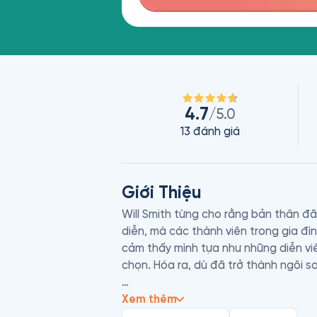
4.7
/5.0
13
đánh giá
Giới Thiệu
Will Smith từng cho rằng bản thân đã
diễn, mà các thành viên trong gia đình
cảm thấy mình tựa như những diễn viên
chọn. Hóa ra, dù đã trở thành ngôi sa
Được chấp bút bởi Mark Manson, tác 
Xem thêm
hợp diệu kỳ giữa những hiểu biết về nh