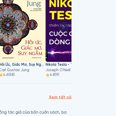
Hồi Ức, Giấc Mơ, Suy Ngẫm
Nikola Tesla - Thiên Tài Hào Phóng Và Cuộc Chiến Dòng Điện
Bụi Đường Tuổ
Carl Gustav Jung
Joseph O'Neill
Tâm Bùi
4.6
(
58
)
4.8
(
9
)
4.9
(
17
)
Xem tất cả
ồng tác giả của bốn cuốn sách, ba 