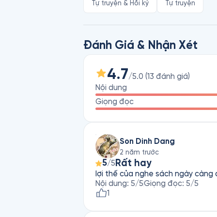
Tự truyện & Hồi ký
Tự truyện
trâu”, và hứa hẹn sẽ trở thành hiện t
Đánh Giá & Nhận Xét
4.7
/5.0
(
13
đánh giá
)
Nội dung
Giọng đọc
Son Dinh Dang
2 năm trước
Rất hay
5
/5
lợi thế của nghe sách ngày càng đ
Nội dung
:
5
/5
Giọng đọc
:
5
/5
1