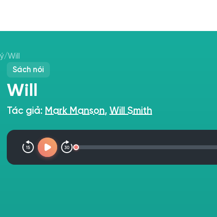
ký
/
Will
Sách nói
Will
Tác giả:
Mark Manson
,
Will Smith