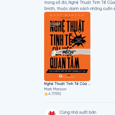
trong số đó, Nghệ Thuật Tinh Tế Của V
Smith, thuộc danh sách những cuốn 
Nghệ Thuật Tinh Tế Của Việc "Đếch" Quan Tâm
Mark Manson
4.7
(
195
)
Cùng nhà xuất bản