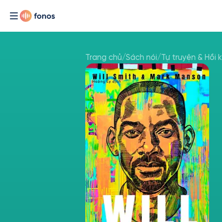
Trang chủ
/
Sách nói
/
Tự truyện & Hồi 