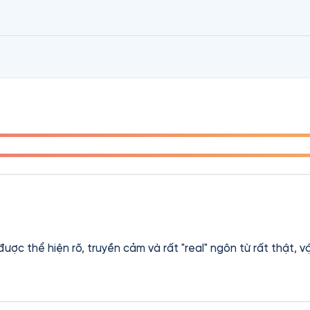
ượng có một không hai, hệt như Will Smith.
ược thể hiện rõ, truyền cảm và rất "real" ngôn từ rất thật, v