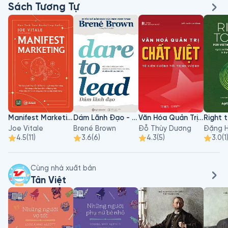
Sách Tương Tự
Manifest Marketing
Dám Lãnh Đạo - Dare To Lead
Văn Hóa Quản Trị Chất Việt
Joe Vitale
Brené Brown
Đỗ Thùy Dương
Đặng H
4.5
(
11
)
3.6
(
6
)
4.3
(
5
)
3.0
(
1
Cùng nhà xuất bản
Tân Việt