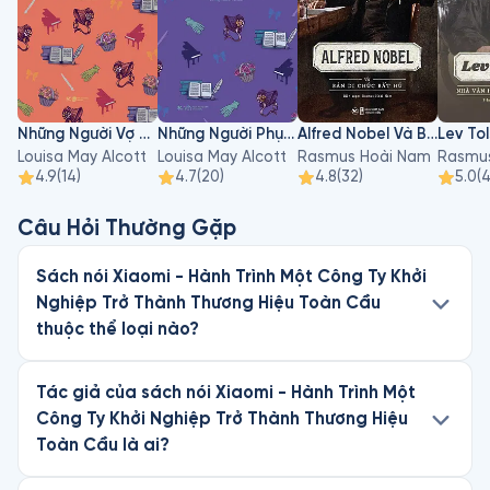
Những Người Vợ Tốt
Những Người Phụ Nữ Bé Nhỏ
Alfred Nobel Và Bản Di Chúc Bất Hủ
Louisa May Alcott
Louisa May Alcott
Rasmus Hoài Nam
Rasmu
4.9
(
14
)
4.7
(
20
)
4.8
(
32
)
5.0
(
Câu Hỏi Thường Gặp
Sách nói Xiaomi - Hành Trình Một Công Ty Khởi
Nghiệp Trở Thành Thương Hiệu Toàn Cầu
thuộc thể loại nào?
Tác giả của sách nói Xiaomi - Hành Trình Một
Công Ty Khởi Nghiệp Trở Thành Thương Hiệu
Toàn Cầu là ai?