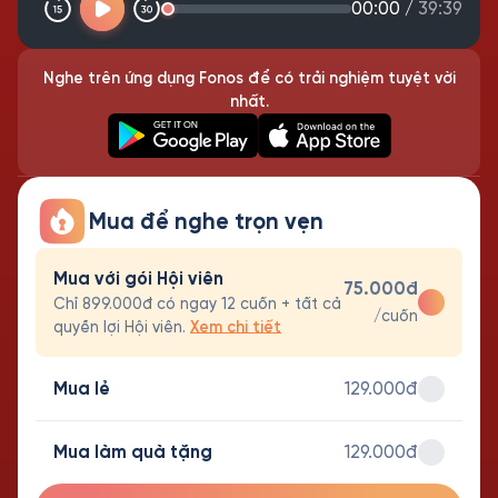
00:00
/
39:39
Nghe trên ứng dụng Fonos để có trải nghiệm tuyệt vời
nhất.
Mua để nghe trọn vẹn
Mua với gói Hội viên
75.000đ
Chỉ 899.000đ có ngay 12 cuốn + tất cả
/cuốn
quyền lợi Hội viên.
Xem chi tiết
Mua lẻ
129.000đ
Mua làm quà tặng
129.000đ