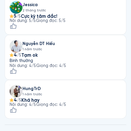
Jessica
2 tháng trước
5
Cực kỳ tâm đắc!
/5
Nội dung
:
5
/5
Giọng đọc
:
5
/5
Nguyễn DT Hiếu
1 năm trước
4
Tạm ok
/5
Bình thường
Nội dung
:
4
/5
Giọng đọc
:
4
/5
HungTrD
1 năm trước
4
Khá hay
/5
Nội dung
:
4
/5
Giọng đọc
:
4
/5