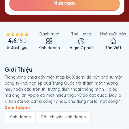
Mua ngay
Danh mục
Thời lượng
Nhà xuất bản
4.6
/5.0
5
đánh giá
Kinh doanh
6 giờ 7 phút
Tân Việt
Giới Thiệu
Trong vòng chưa đầy một thập kỷ, Xiaomi đã bứt phá từ một 
công ty khởi nghiệp của Trung Quốc trở thành một thương 
hiệu toàn cầu trên thị trường điện thoại thông minh – điều 
mà ông lớn Apple đã mất nhiều thập kỷ để đạt được. Đây là 
kì tích đối với bất kì công ty nào, chứ đừng nói là một công ty 
khởi nghiệp vô danh tới từ Trung Quốc với một cái tên khó 
Xem thêm
đọc.

Kinh doanh
Câu chuyện kinh doanh
Được thúc đẩy bởi triết lý “Đổi mới cho tất cả mọi người”, 