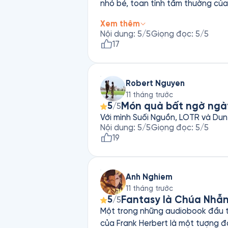
nhỏ bé, toan tính tầm thường của con người đã tạo n
giáo, những cuộc chiến dữ dội giữ
Xem thêm
lẽ, đó mới là thông điệp sâu xa n
Nội dung
:
5
/5
Giọng đọc
:
5
/5
cát của Arrakis.
17
Robert Nguyen
11 tháng trước
Món quà bất ngờ ngà
5
/5
Với mình Suối Nguồn, LOTR và Dune
Nội dung
:
5
/5
Giọng đọc
:
5
/5
19
Anh Nghiem
11 tháng trước
Fantasy là Chúa Nhẫn 
5
/5
Một trong những audiobook đầu tư 
của Frank Herbert là một tượng đà