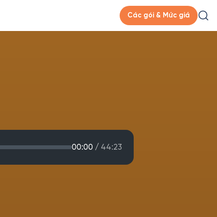
Các gói & Mức giá
00:00
/
44:23