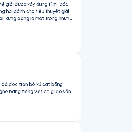
hế giới được xây dựng tỉ mỉ, các
g hai dành cho tiểu thuyết giải
oại, xứng đáng là một trong những
ng đã đọc trọn bộ xứ cát bằng
nghe bằng tiếng việt có gì đó vẫn