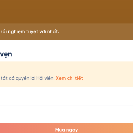
rải nghiệm tuyệt vời nhất.
 vẹn
ất cả quyền lợi Hội viên.
Xem chi tiết
Mua ngay