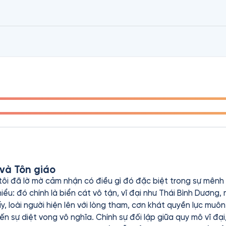
h trị, sinh tồn và triết lý, mở ra một thế giới giàu chi tiết vớ
 Herbert khám phá những chủ đề lớn như quyền lực, niềm tin,
ng. Xứ Cát không chỉ là một hành trình kịch tính nơi sa mạc kh
 nhiệm trong một vũ trụ luôn biến động.
 và Tôn giáo
tôi đã lờ mờ cảm nhận có điều gì đó đặc biệt trong sự mênh
 hiểu: đó chính là biển cát vô tận, vĩ đại như Thái Bình Dương
y, loài người hiện lên với lòng tham, cơn khát quyền lực muô
đến sự diệt vong vô nghĩa. Chính sự đối lập giữa quy mô vĩ đại