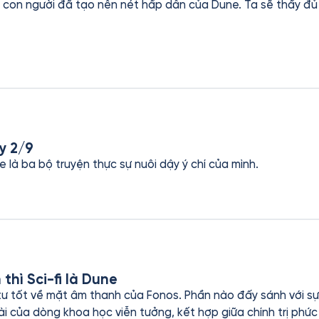
ên nét hấp dẫn của Dune. Ta sẽ thấy đủ âm mưu, chính trị, quyền lực, tôn
a các phe phái, nhưng rồi khi đặt cạnh “mẹ thiên nhiên”, tất
hất mà Dune để lại: trong sự hùng vĩ bất tận của vũ trụ, tha
y 2/9
 là ba bộ truyện thực sự nuôi dậy ý chí của mình.
thì Sci-fi là Dune
tốt về mặt âm thanh của Fonos. Phần nào đấy sánh với sự chu
i của dòng khoa học viễn tưởng, kết hợp giữa chính trị phức t