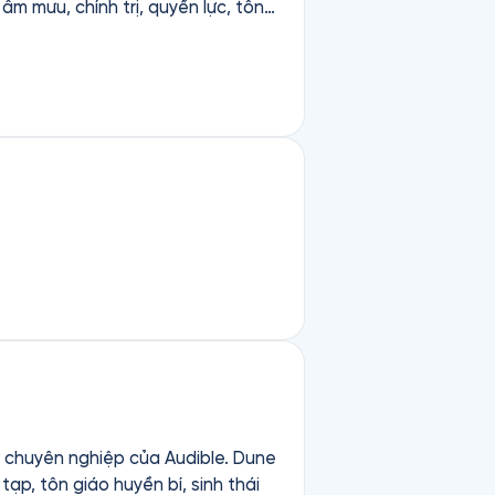
 cả bỗng trở nên vô nghĩa. Và có
m vọng của con người chỉ như hạt
yên nghiệp của Audible. Dune
ạp, tôn giáo huyền bí, sinh thái