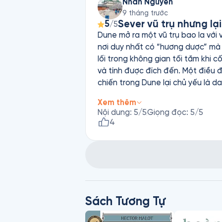
Nhan Nguyen
9 tháng trước
Sever vũ trụ nhưng lại
5
/5
Dune mở ra một vũ trụ bao la với 
nơi duy nhất có “hương dược” mà n
lối trong không gian tối tăm khi
và tính được đích đến. Một điều đặc biệt nữa là
chiến trong Dune lại chủ yếu là da
chặn mọi vật thể di chuyển với vậ
Xem thêm
qua được lớp giáp ấy. Điều làm Dune hấp dẫn không nằm ở các đoạn chiến đấu, dù các cảnh chiến đấu được viết rất mãn "tai"
Nội dung
:
5
/5
Giọng đọc
:
5
/5
😆, mà ở ý tưởng triết học, tôn g
4
vật lý, hóa học — không nằm tro
thể và trí óc của mình cho những vai trò cực kỳ chuyên biệt. Các yếu
“tầm nhìn” — khả năng nhìn thấy 
nhiều thế hệ phụ nữ của dòng Ben
ông mang sức mạnh gần như thần t
Gesserit chỉ có thể thoáng thấy. Dune không hoành tráng như The Lord of the Rings, cũng không huyền ảo như Harry Potter.
Sách Tương Tự
Nhưng nếu bạn muốn biết khi tôn g
thì sinh ra điều gì — Dune chính là câu trả lời hoàn hảo. 😄 Thôi, không spo