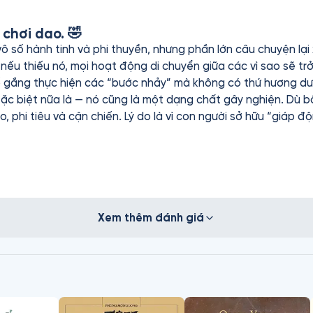
 chơi dao. 🤣
vô số hành tinh và phi thuyền, nhưng phần lớn câu chuyện lại
ếu thiếu nó, mọi hoạt động di chuyển giữa các vì sao sẽ trở
 cố gắng thực hiện các “bước nhảy” mà không có thứ hương dư
 — nó cũng là một dạng chất gây nghiện. Dù bối cảnh là tương lai xa, các trận
o, phi tiêu và cận chiến. Lý do là vì con người sở hữu “giáp đ
n tốc cao. Chỉ khi đòn đánh được thực hiện với tốc độ và gó
iáo và chính trị được xoắn chặt vào nhau. Trong thế giới này,
ng máy móc, mà nằm trong bộ não con người. Con người được
 tố huyền học trong truyện được thể hiện qua khái niệm
quá khứ, hiện tại và tương lai như một dòng chảy thống nhấ
Xem thêm đánh giá
e Gesserit, với mục tiêu tối thượng: tạo ra một “Con người 
hánh, có thể hiện diện ở nhiều nơi cùng lúc và nhìn thấu mọ
iáo huyền bí, chính trị phong kiến, chủ nghĩa tư bản và lý tư
il nữa 🤣. Hãy tựa lưng thoải mái, đeo tai nghe, và để