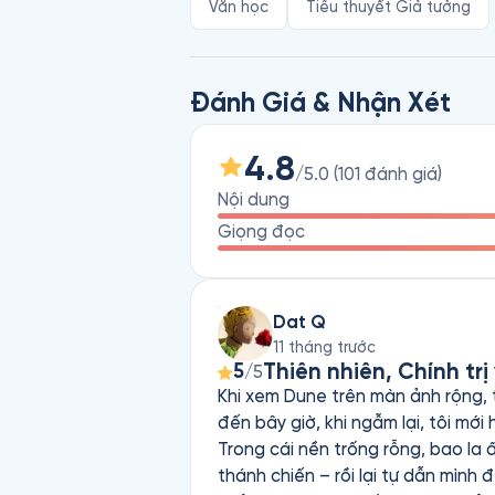
Văn học
Tiểu thuyết Giả tưởng
Tác phẩm kết hợp yếu tố phiêu lưu, chín
độc đáo. Thông qua câu chuyện, Frank
khăng khít giữa con người và môi trườ
Đánh Giá & Nhận Xét
ngẫm về tham vọng, số phận và trách
4.8
/5.0
(
101
đánh giá
)
Nội dung
Giọng đọc
Dat Q
11 tháng trước
Thiên nhiên, Chính trị
5
/5
Khi xem Dune trên màn ảnh rộng, 
đến bây giờ, khi ngẫm lại, tôi mới
Trong cái nền trống rỗng, bao la ấ
thánh chiến – rồi lại tự dẫn mình 