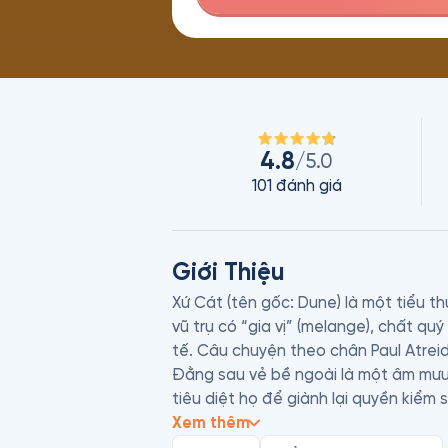
4.8
/5.0
101
đánh giá
Giới Thiệu
Xứ Cát (tên gốc: Dune) là một tiểu t
vũ trụ có “gia vị” (melange), chất quý 
tế. Câu chuyện theo chân Paul Atreide
Đằng sau vẻ bề ngoài là một âm mưu t
tiêu diệt họ để giành lại quyền kiểm 
nghiệt, nơi họ gặp người Fremen, dân
Xem thêm