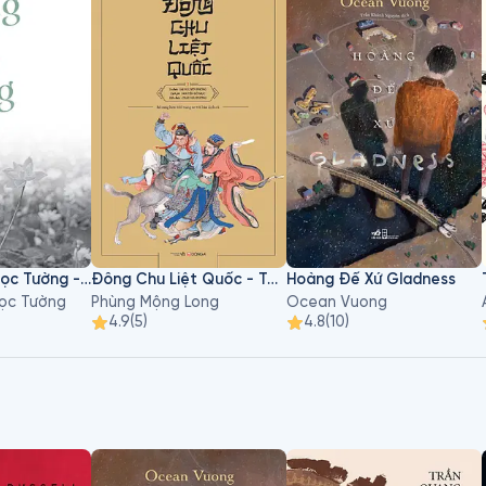
c thể hiện bởi nhiều diễn viên cùng phần âm thanh nền được
ành cùng số phận của chàng Paul Atreides, hay một cái tên k
i anh ta được sinh ra - Muad'Dib.
Hoàng Phủ Ngọc Tường - Tập 1
Đông Chu Liệt Quốc - Tập 3
Hoàng Đế Xứ Gladness
ọc Tường
Phùng Mộng Long
Ocean Vuong
4.9
(
5
)
4.8
(
10
)