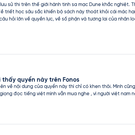
ưu sử thi trên thế giới hành tinh sa mạc Dune khắc nghiệt. T
 triết học sâu sắc khiến bộ sách này thoát khỏi cái mác hạn
câu hỏi lớn về quyền lực, về số phận và tương lai của nhân l
i thấy quyển này trên Fonos
nên về nội dung của quyển này thì chỉ có khen thôi. Mình cũ
giọng đọc tiếng việt mình vẫn mua nghe , vì người việt nam 