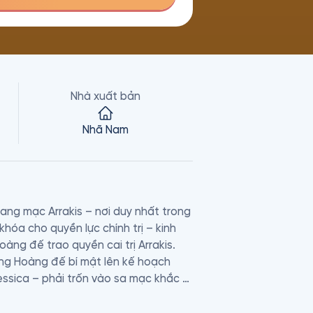
Nhà xuất bản
Nhã Nam
ang mạc Arrakis – nơi duy nhất trong 
 khóa cho quyền lực chính trị – kinh 
ng đế trao quyền cai trị Arrakis. 
ùng Hoàng đế bí mật lên kế hoạch 
essica – phải trốn vào sa mạc khắc 
âu khổng lồ.
