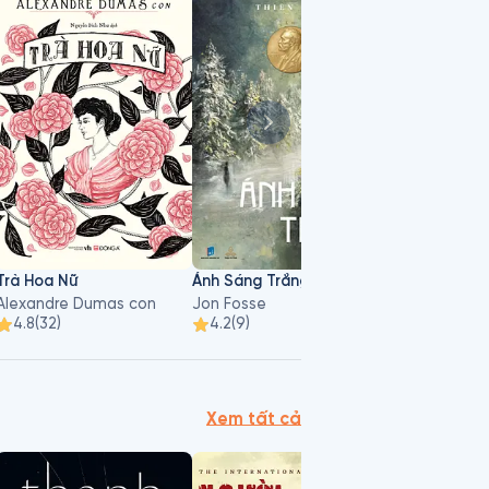
 trau chuốt kỹ lưỡng - dẫn bạn
hác vang lên trong sự cuồng tín
Trà Hoa Nữ
Ánh Sáng Trắng
Ba Màn Kịch
Alexandre Dumas con
Jon Fosse
Jon Fosse
4.8
(
32
)
4.2
(
9
)
4.6
(
9
)
Xem tất cả