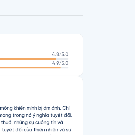
i văn hóa, tôn giáo và hệ sinh thái 
 sự thích nghi và mối quan hệ 
ắc nghiệt, mà còn là lời mời suy 
4.8
/5.0
4.9
/5.0
 mông khiến mình bị ám ảnh. Chỉ
, mang trong nó ý nghĩa tuyệt đối.
n thuở, những sự cuồng tín và
, tuyệt đối của thiên nhiên và sự