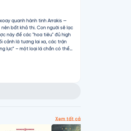
 xoay quanh hành tinh Arrakis —
 nên bất khả thi. Con người sẽ lạc
ợc này để các "hoa tiêu" đủ high
ộng lực” – một loại lá chắn có thể
c độ chuẩn xác, vũ khí mới xuyên
 khả năng tính toán — toán học,
 huấn luyện để sử dụng cả thân
t. Quyền năng đó được truyền qua
– Kwisatz Haderach”, người đàn
i tương lai mà các chị em Bene
ởng cá nhân bị trộn lẫn vào nhau
Xem tất cả