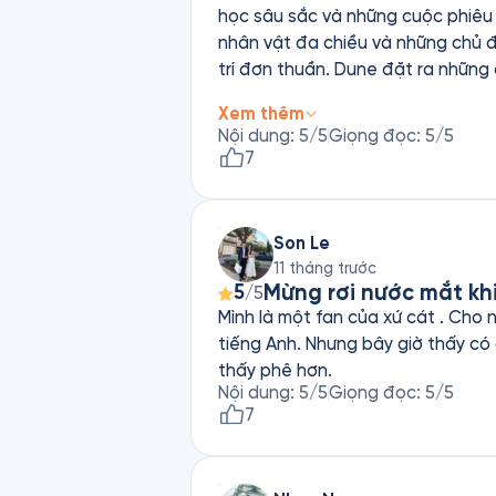
học sâu sắc và những cuộc phiêu l
nhân vật đa chiều và những chủ đề
trí đơn thuần. Dune đặt ra những 
tác phẩm vĩ đại nhất của thể loại.
Xem thêm
Nội dung
:
5
/5
Giọng đọc
:
5
/5
7
Son Le
11 tháng trước
Mừng rơi nước mắt kh
5
/5
Mình là một fan của xứ cát . Cho 
tiếng Anh. Nhưng bây giờ thấy có 
thấy phê hơn.
Nội dung
:
5
/5
Giọng đọc
:
5
/5
7