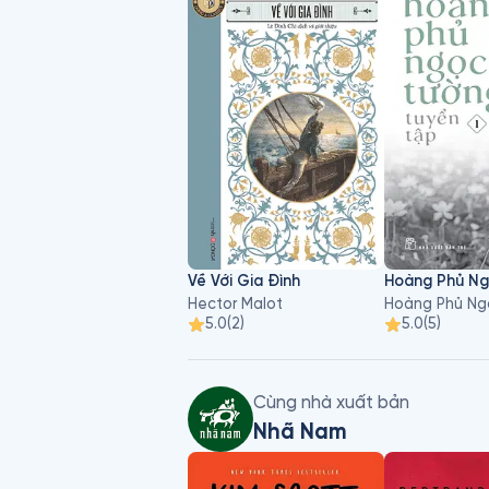
giọng đọc của các nhân vật - đượ
vào thế giới của Dune, để đồng h
và khiếp sợ của cả vũ trụ trước kh
Về Với Gia Đình
Hector Malot
Hoàng Phủ Ng
5.0
(
2
)
5.0
(
5
)
Cùng nhà xuất bản
Nhã Nam