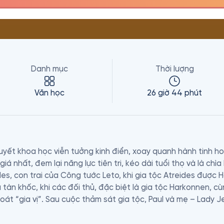
Danh mục
Thời lượng
Văn học
26 giờ 44 phút
huyết khoa học viễn tưởng kinh điển, xoay quanh hành tinh ho
giá nhất, đem lại năng lực tiên tri, kéo dài tuổi thọ và là chìa
s, con trai của Công tước Leto, khi gia tộc Atreides được Hoà
àn khốc, khi các đối thủ, đặc biệt là gia tộc Harkonnen, c
soát “gia vị”. Sau cuộc thảm sát gia tộc, Paul và mẹ – Lady J
 bản địa có đời sống gắn bó mật thiết với cát và những con s