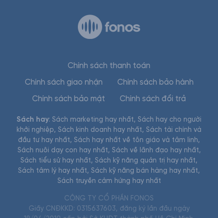
Chính sách thanh toán
Chính sách giao nhận
Chính sách bảo hành
Chính sách bảo mật
Chính sách đổi trả
Sách hay
:
Sách marketing hay nhất
,
Sách hay cho người
khởi nghiệp
,
Sách kinh doanh hay nhất
,
Sách tài chính và
đầu tư hay nhất
,
Sách hay nhất về tôn giáo và tâm linh
,
Sách nuôi dạy con hay nhất
,
Sách về lãnh đạo hay nhất
,
Sách tiểu sử hay nhất
,
Sách kỹ năng quản trị hay nhất
,
Sách tâm lý hay nhất
,
Sách kỹ năng bán hàng hay nhất
,
Sách truyền cảm hứng hay nhất
CÔNG TY CỔ PHẦN FONOS
Giấy CNĐKKD: 0315637603, đăng ký lần đầu ngày