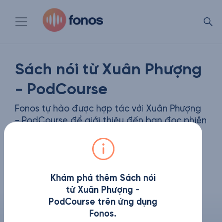
Sách nói từ Xuân Phượng
- PodCourse
Fonos tự hào được hợp tác với Xuân Phượng
- PodCourse để giới thiệu đến bạn đọc phiên
bản sách nói có bản quyền của những tựa
sách được yêu thích nhất
Khám phá thêm Sách nói
từ Xuân Phượng -
PodCourse trên ứng dụng
Fonos.