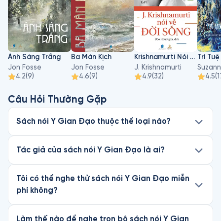
Ánh Sáng Trắng
Ba Màn Kịch
Krishnamurti Nói Về Đời Sống - Tập 1
Trí Tu
Jon Fosse
Jon Fosse
J. Krishnamurti
Suzann
4.2
(
9
)
4.6
(
9
)
4.9
(
32
)
4.5
(
1
Câu Hỏi Thường Gặp
Sách nói Y Gian Đạo thuộc thể loại nào?
Tác giả của sách nói Y Gian Đạo là ai?
Tôi có thể nghe thử sách nói Y Gian Đạo miễn
phí không?
Làm thế nào để nghe trọn bộ sách nói Y Gian