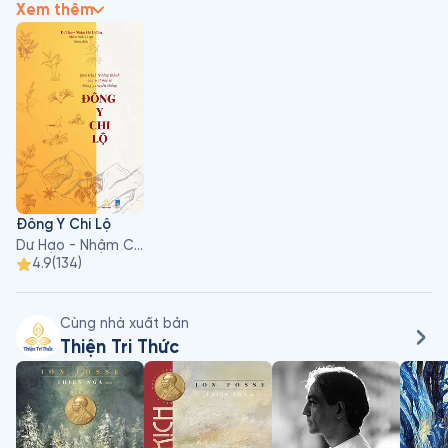
hỏi về Đông y, 5 tuổi được học về các vị thuốc dân gian, 7 
Xem thêm
tuổi thành thạo bắt mạch, 11 tuổi song hành cùng ông cố đi 
khám bệnh, và 12 tuổi đã có thể tự chữa bệnh cứu người. Sau 
này, tác giả tốt nghiệp Học viện Y Dược học cổ truyền tỉnh Hồ 
Bắc. Qua nhiều năm trải nghiệm nhiều công việc trong ngành 
y dược, tác giả trở về quê và xây dựng phòng khám Đông y 
Nhậm Chi Đường, rồi tiếp đó là khu y dưỡng kết hợp là Dưỡng 
tâm sơn trang và Ẩn trúc trai, thành lập Cửu châm trang viên 
chuyên đào tạo và phổ cập Đông y, xây dựng thôn Đông y, 
v.v.. Ngoài Đông y chi lộ, tác giả còn có những tác phẩm nổi 
bật gây được tiếng vang trong giới Đông y như: Y gian đạo, 
Đông Y Chi Lộ
Âm dương cửu châm, Nhậm Chi Đường y kinh tâm ngộ ký, 
Dư Hạo - Nhậm Chi Đường
Nhậm Chi Đường y lý ngộ chân ký, cùng nhiều tác phẩm khác
4.9
(
134
)
Cùng nhà xuất bản
Thiện Tri Thức