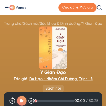
Các gói & Mức giá
Trang chủ
/
Sách nói
/
Sức khoẻ & Dinh dưỡng
/
Y Gian Đạo
Y Gian Đạo
Tác giả:
Dư Hạo - Nhậm Chi Đường
,
Trịnh Lê
Sách nói
00:00
/
50:25