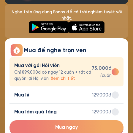
Nghe trên ứng dụng Fonos để có trải nghiệm tuyệt vời
nhất.
Mua để nghe trọn vẹn
Mua với gói Hội viên
75.000đ
Chỉ 899.000đ có ngay 12 cuốn + tất cả
/cuốn
quyền lợi Hội viên.
Xem chi tiết
Mua lẻ
129.000đ
Mua làm quà tặng
129.000đ
Mua ngay