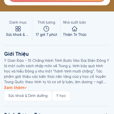
Danh mục
Thời lượng
Nhà xuất bản
Sức khoẻ & Dinh dưỡng
17 giờ 7 phút
Thiện Tri Thức
Giới Thiệu
Y Gian Đạo - 10 Chặng Hành Trình Bước Vào Đại Điện Đông Y 
là một cuốn sách nhập môn về Trung y, trình bày quá trình 
học và hiểu Đông y như một “hành trình mười chặng”. Tác 
phẩm giới thiệu các kiến thức nền tảng của y học cổ truyền 
Trung Quốc theo trình tự từ cơ sở lý luận, âm dương – ngũ 
hành, khí huyết, tạng phủ, đến trung dược, phương thuốc, 
Xem thêm
bệnh cơ, phép trị, lý luận y học và thực hành lâm sàng. 

Sức khoẻ & Dinh dưỡng
Y học
Nội dung sách đặc biệt nhấn mạnh việc hiểu Đông y như một 
hệ thống tư duy tổng thể, nơi cơ thể con người được nhìn 