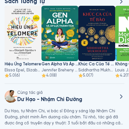
nhận thông qua sự vận động và cân bằng của âm dương, ngũ 
Sách Tương Tự
hành và khí huyết. Tác giả cũng giới thiệu các công cụ trực 
quan như “sơ đồ tuần hoàn âm dương khí huyết tạng phủ” để 
giúp người học hình dung mối liên hệ giữa các cơ quan và 
nguyên lý vận hành của cơ thể theo quan niệm Đông y. Khi 
trình bày về dược liệu và phương thuốc, sách phân loại theo 
từng tạng phủ và cơ chế bệnh lý nhằm gắn lý thuyết với ứng 
dụng thực tế trong điều trị.
Hiệu Ứng Telomere
Gen Alpha Và Áp Lực Thành Tích
Khúc Ca Của Tế Bào
Elissa Epel, Elizabeth Blackburn
Jennifer Breheny Wallace
Siddhartha Mukherjee
Louis J
5.0
(
6
)
4.0
(
8
)
5.0
(
7
)
4.2
(
1
Cùng tác giả
Dư Hạo - Nhậm Chi Đường
Dư Hạo, tự Nhậm Chi, vị bác sĩ Đông y sáng lập Nhậm Chi 
Đường, phát minh Âm dương cửu châm. Từ nhỏ, tác giả đã 
được ông cố truyền dạy y thuật: 3 tuổi bắt đầu có những câu 