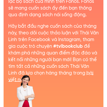
lạc bộ sách của mình trên Fonos. Fonos
sẽ mang cuốn sách ấy đến bạn thông
qua định dạng sách nói sống động.
Hãy bắt đầu nghe cuốn sách của tháng
này, theo dõi cuộc thảo luận với Thái Vân
Linh trên Facebook và Instagram, tham
gia cuộc trò chuyện
#tvlbookclub
để
khám phá những quan điểm độc đáo và
kết nối những người bạn mới! Bạn có thể
tìm tất cả những cuốn sách Thái Vân
Linh đã lựa chọn hàng tháng trong
bài
viết này
.