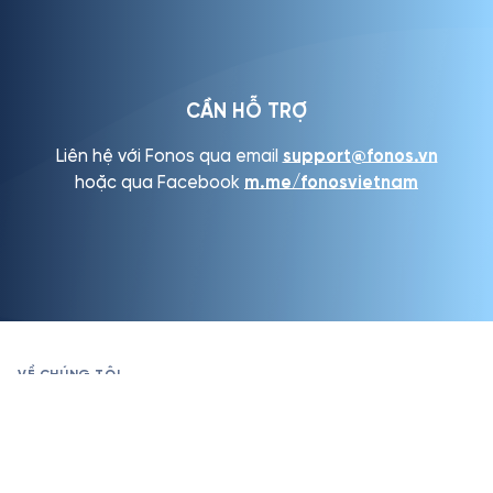
CẦN HỖ TRỢ
Liên hệ với Fonos qua email
support@fonos.vn
hoặc qua Facebook
m.me/fonosvietnam
VỀ CHÚNG TÔI
CÔNG TY CỔ PHẦN FONOS
Giấy CNĐKKD: 0315637603, đăng ký lần đầu ngày 18/04/2019
cấp bởi Sở KHĐT thành phố Hồ Chí Minh.
Địa chỉ: 119 Mỹ Kim 2 - H25, Phú Mỹ Hưng, Phường Tân Phong,
Quận 7, Thành phố Hồ Chí Minh, Việt Nam.