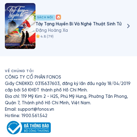
tộc

 - Câu chuyện Do Thái: Văn hoá, truyền thống, và con 
người
SÁCH NÓI
Tây Tạng Huyền Bí Và Nghệ Thuật Sinh Tử
Đặng Hoàng Xa
4.8
(
79
)
VỀ CHÚNG TÔI
CÔNG TY CỔ PHẦN FONOS
Giấy CNĐKKD: 0315637603, đăng ký lần đầu ngày 18/04/2019
cấp bởi Sở KHĐT thành phố Hồ Chí Minh.
Địa chỉ: 119 Mỹ Kim 2 - H25, Phú Mỹ Hưng, Phường Tân Phong,
Quận 7, Thành phố Hồ Chí Minh, Việt Nam.
Email:
support@fonos.vn
Hotline: 1900.561.542