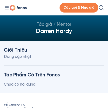
Các gói & Mức giá
Tác giả / Mentor
Darren Hardy
Giới Thiệu
Đang cập nhật
Tác Phẩm Có Trên Fonos
Chưa có nội dung
VỀ CHÚNG TÔI