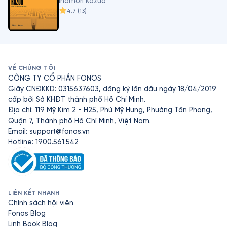
Inamori Kazuo
4.7
(
13
)
VỀ CHÚNG TÔI
CÔNG TY CỔ PHẦN FONOS
Giấy CNĐKKD: 0315637603, đăng ký lần đầu ngày 18/04/2019
cấp bởi Sở KHĐT thành phố Hồ Chí Minh.
Địa chỉ: 119 Mỹ Kim 2 - H25, Phú Mỹ Hưng, Phường Tân Phong,
Quận 7, Thành phố Hồ Chí Minh, Việt Nam.
Email:
support@fonos.vn
Hotline: 1900.561.542
LIÊN KẾT NHANH
Chính sách hội viên
Fonos Blog
Linh Book Blog