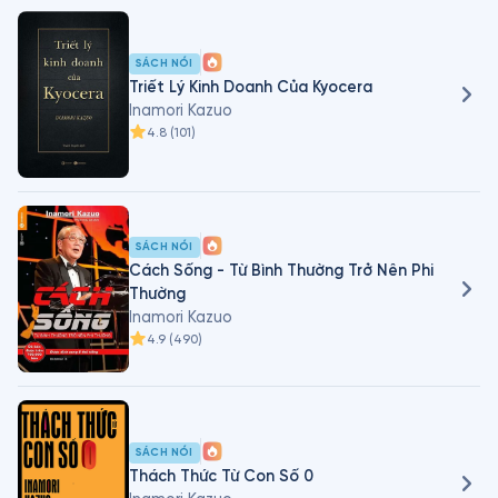
SÁCH NÓI
Triết Lý Kinh Doanh Của Kyocera
Inamori Kazuo
4.8
(
101
)
SÁCH NÓI
Cách Sống - Từ Bình Thường Trở Nên Phi
Thường
Inamori Kazuo
4.9
(
490
)
SÁCH NÓI
Thách Thức Từ Con Số 0