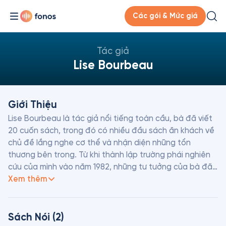
Các gói & Mức giá
Tác giả
Lise Bourbeau
Giới Thiệu
Lise Bourbeau là tác giả nổi tiếng toàn cầu, bà đã viết 
20 cuốn sách, trong đó có nhiều đầu sách ăn khách về 
chủ đề lắng nghe cơ thể và nhận diện những tổn 
thương bên trong. Từ khi thành lập trường phái nghiên 
cứu của mình vào năm 1982, những tư tưởng của bà đã 
giúp đỡ rất nhiều người cải thiện chất lượng cuộc sống 
Xem thêm
và tạo ra những thay đổi bền vững hàng ngày. Lắng 
nghe cơ thể bạn, trường phái phát triển bản thân có 
sức ảnh hưởng lớn nhất ở Quebec, đã được truyền bá 
Sách Nói (2)