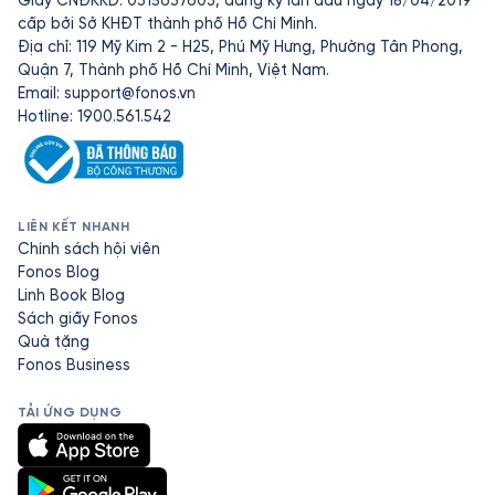
Giấy CNĐKKD: 0315637603, đăng ký lần đầu ngày 18/04/2019
cấp bởi Sở KHĐT thành phố Hồ Chí Minh.
Địa chỉ: 119 Mỹ Kim 2 - H25, Phú Mỹ Hưng, Phường Tân Phong,
Quận 7, Thành phố Hồ Chí Minh, Việt Nam.
Email:
support@fonos.vn
Hotline: 1900.561.542
LIÊN KẾT NHANH
Chính sách hội viên
Fonos Blog
Linh Book Blog
Sách giấy Fonos
Quà tặng
Fonos Business
TẢI ỨNG DỤNG