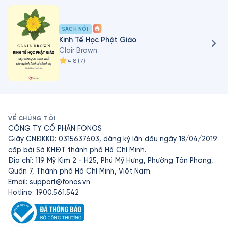
SÁCH NÓI
Kinh Tế Học Phật Giáo
Clair Brown
4.8
(
7
)
VỀ CHÚNG TÔI
CÔNG TY CỔ PHẦN FONOS
Giấy CNĐKKD: 0315637603, đăng ký lần đầu ngày 18/04/2019
cấp bởi Sở KHĐT thành phố Hồ Chí Minh.
Địa chỉ: 119 Mỹ Kim 2 - H25, Phú Mỹ Hưng, Phường Tân Phong,
Quận 7, Thành phố Hồ Chí Minh, Việt Nam.
Email:
support@fonos.vn
Hotline: 1900.561.542