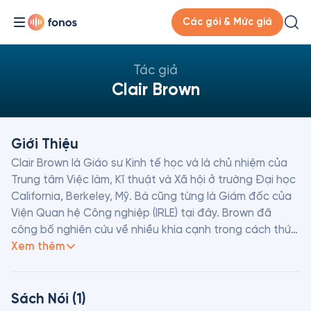
Các gói & Mức giá
Tác giả
Clair Brown
Giới Thiệu
Clair Brown là Giáo sư Kinh tế học và là chủ nhiệm của 
Trung tâm Việc làm, Kĩ thuật và Xã hội ở trường Đại học 
California, Berkeley, Mỹ. Bà cũng từng là Giám đốc của 
Viện Quan hệ Công nghiệp (IRLE) tại đây. Brown đã 
công bố nghiên cứu về nhiều khía cạnh trong cách thức 
hoạt động của các nền kinh tế như các ngành công 
Xem thêm
nghệ cao, kỹ thuật phát triển, mức sống, quyết định 
tiền lương, nghèo đói và thất nghiệp...
Sách Nói (1)