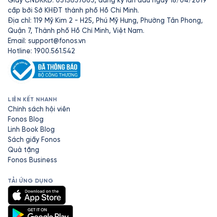
Giấy CNĐKKD: 0315637603, đăng ký lần đầu ngày 18/04/2019
cấp bởi Sở KHĐT thành phố Hồ Chí Minh.
Địa chỉ: 119 Mỹ Kim 2 - H25, Phú Mỹ Hưng, Phường Tân Phong,
Quận 7, Thành phố Hồ Chí Minh, Việt Nam.
Email:
support@fonos.vn
Hotline: 1900.561.542
LIÊN KẾT NHANH
Chính sách hội viên
Fonos Blog
Linh Book Blog
Sách giấy Fonos
Quà tặng
Fonos Business
TẢI ỨNG DỤNG