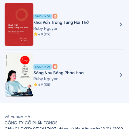
SÁCH NÓI
Khai Vấn Trong Từng Hơi Thở
Ruby Nguyen
4.9
(
119
)
SÁCH NÓI
Sống Như Bông Pháo Hoa
Ruby Nguyen
4.9
(
151
)
VỀ CHÚNG TÔI
CÔNG TY CỔ PHẦN FONOS